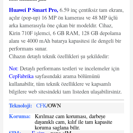
Huawei P Smart Pro,
6.59 inç çentiksiz tam ekranı,
açılır (pop-up) 16 MP ön kamerası ve 48 MP üçlü
arka kamerasıyla öne çıkan bir modeldir. Cihaz,
Kirin 710F işlemci, 6 GB RAM, 128 GB depolama
alanı ve 4000 mAh batarya kapasitesi ile dengeli bir
performans sunar.
Cihazın detaylı teknik özellikleri şu şekildedir:
Not
:
Detaylı performans testleri ve incelemeler için
CepFabrika
sayfasındaki arama bölümünü
kullanabilir, tüm teknik özelliklere ve kapsamlı
bilgilere web sitesindeki tam listeden ulaşabilirsiniz.
Teknoloji:
CFK
/OWN
Koruma:
Kırılmaz cam koruması, darbeye
dayanıklı cam, kılıf ile tam kapasite
koruma saglana bilir.
SIM
:
E-sim
– nano-sIM