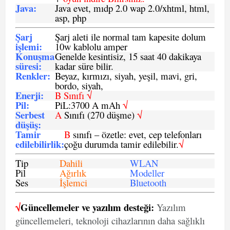
Java
:
Java evet, mıdp 2.0 wap 2.0/xhtml, html,
asp, php
Şarj
Şarj aleti ile normal tam kapesite dolum
işlemi
:
10w kablolu amper
Konuşma
Genelde kesintisiz, 15 saat 40 dakikaya
süresi
:
kadar süre bilir.
Renkler:
Beyaz, kırmızı, siyah, yeşil, mavi, gri,
bordo, siyah,
Enerji
:
B Sınıfı √
Pil
:
PiL:3700 A mAh
√
Serbest
A
Sınıfı (270 düşme)
√
düşüş
:
Tamir
B
sınıfı – özetle: evet, cep telefonları
edilebilirlik
:
çoğu durumda tamir edilebilir.
√
Tip
Dahili
WLAN
Pil
Ağırlık
Modeller
Ses
İşlemci
Bluetooth
√
Güncellemeler ve yazılım desteği:
Yazılım
güncellemeleri, teknoloji cihazlarının daha sağlıklı