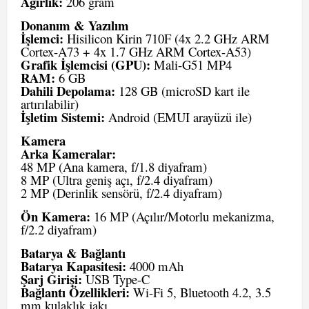
Ağırlık:
206 gram
Donanım & Yazılım
İşlemci:
Hisilicon Kirin 710F (4x 2.2 GHz ARM
Cortex-A73 + 4x 1.7 GHz ARM Cortex-A53)
Grafik İşlemcisi (GPU):
Mali-G51 MP4
RAM:
6 GB
Dahili Depolama:
128 GB (microSD kart ile
artırılabilir)
İşletim Sistemi:
Android (EMUI arayüzü ile)
Kamera
Arka Kameralar:
48 MP (Ana kamera, f/1.8 diyafram)
8 MP (Ultra geniş açı, f/2.4 diyafram)
2 MP (Derinlik sensörü, f/2.4 diyafram)
Ön Kamera:
16 MP (Açılır/Motorlu mekanizma,
f/2.2 diyafram)
Batarya & Bağlantı
Batarya Kapasitesi:
4000 mAh
Şarj Girişi:
USB Type-C
Bağlantı Özellikleri:
Wi-Fi 5, Bluetooth 4.2, 3.5
mm kulaklık jakı