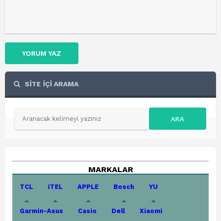
YORUM YAZ
SİTE İÇİ ARAMA
ARA
MARKALAR
TCL
iTEL
APPLE
Bosch
YU
Garmin-Asus
Casio
Dell
Xiaomi