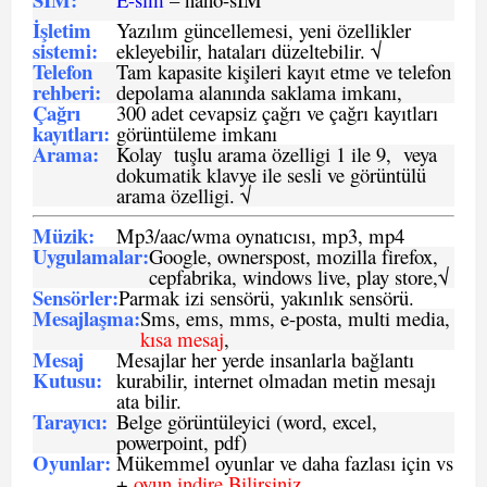
İşletim
Yazılım güncellemesi, yeni özellikler
sistemi
:
ekleyebilir, hataları düzeltebilir. √
Telefon
Tam kapasite kişileri kayıt etme ve telefon
rehberi
:
depolama alanında saklama imkanı,
Çağrı
300 adet cevapsiz çağrı ve çağrı kayıtları
kayıtları
:
görüntüleme imkanı
Arama:
Kolay tuşlu arama özelligi 1 ile 9, veya
dokumatik klavye ile sesli ve görüntülü
arama özelligi. √
Müzik:
Mp3/aac/wma oynatıcısı, mp3, mp4
Uygulamalar:
Google, ownerspost, mozilla firefox,
cepfabrika, windows live, play store,√
Sensö
rler
:
Parmak izi sensörü, yakınlık sensörü.
Mesajlaşma
:
Sms, ems, mms, e-posta, multi media,
kısa mesaj
,
Mesaj
Mesajlar her yerde insanlarla bağlantı
Kutusu:
kurabilir, internet olmadan metin mesajı
ata bilir.
Tarayıcı
:
Belge görüntüleyici (word, excel,
powerpoint, pdf)
Oyunlar
:
Mükemmel oyunlar ve daha fazlası için vs
+
oyun indire Bilirsiniz.