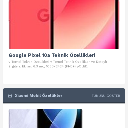
Google Pixel 10a Teknik Özellikleri
Go
√ Temel Teknik Özellikleri √ Temel Teknik Özellikler ve Detaylı
√ Te
Bilgileri. Ekran: 6.3 inç, 1080×2424 (FHD+) pOLED,
ve D
Xiaomi Mobil Özellikler
TÜMÜNÜ GÖSTER