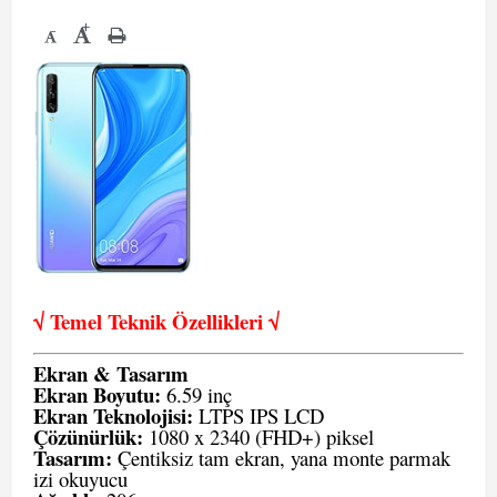
+
-
√ Temel Teknik Öze
llikleri √
Ekran & Tasarım
Ekran Boyutu:
6.59 inç
Ekran Teknolojisi:
LTPS IPS LCD
Çözünürlük:
1080 x 2340 (FHD+) piksel
Tasarım:
Çentiksiz tam ekran, yana monte parmak
izi okuyucu