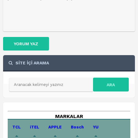
YORUM YAZ
SİTE İÇİ ARAMA
ARA
MARKALAR
TCL
iTEL
APPLE
Bosch
YU