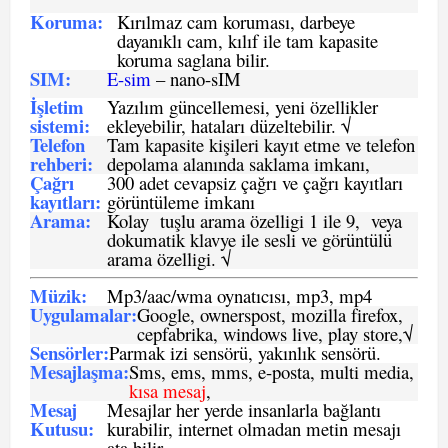
Koruma:
Kırılmaz cam koruması, darbeye
dayanıklı cam, kılıf ile tam kapasite
koruma saglana bilir.
SIM
:
E-sim
– nano-sIM
İşletim
Yazılım güncellemesi, yeni özellikler
sistemi
:
ekleyebilir, hataları düzeltebilir. √
Telefon
Tam kapasite kişileri kayıt etme ve telefon
rehberi
:
depolama alanında saklama imkanı,
Çağrı
300 adet cevapsiz çağrı ve çağrı kayıtları
kayıtları
:
görüntüleme imkanı
Arama:
Kolay tuşlu arama özelligi 1 ile 9, veya
dokumatik klavye ile sesli ve görüntülü
arama özelligi. √
Müzik:
Mp3/aac/wma oynatıcısı, mp3, mp4
Uygulamalar:
Google, ownerspost, mozilla firefox,
cepfabrika, windows live, play store,√
Sensö
rler
:
Parmak izi sensörü, yakınlık sensörü.
Mesajlaşma
:
Sms, ems, mms, e-posta, multi media,
kısa mesaj
,
Mesaj
Mesajlar her yerde insanlarla bağlantı
Kutusu:
kurabilir, internet olmadan metin mesajı
ata bilir.