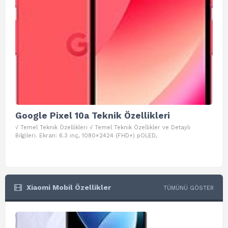
Google Pixel 10a Teknik Özellikleri
Go
√ Temel Teknik Özellikleri √ Temel Teknik Özellikler ve Detaylı
√ Te
Bilgileri. Ekran: 6.3 inç, 1080×2424 (FHD+) pOLED,
ve D
Xiaomi Mobil Özellikler
TÜMÜNÜ GÖSTER