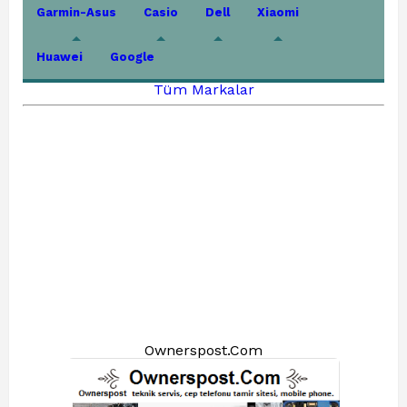
Garmin-Asus
Casio
Dell
Xiaomi
Huawei
Google
Tüm Markalar
Ownerspost.Com