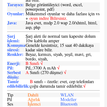
Tarayıcı
:
Belge görüntüleyici (word, excel,
powerpoint, pdf)
Oyunlar
:
Mükemmel oyunlar ve daha fazlası için vs
+
oyun indire Bilirsiniz.
Java
:
Java evet, mıdp 2.0 wap 2.0/xhtml, html,
asp, php
Şarj
Şarj aleti ile normal tam kapesite dolum
işlemi
:
10w kablolu amper
Konuşma
Genelde kesintisiz, 15 saat 40 dakikaya
süresi
:
kadar süre bilir.
Renkler:
Beyaz, kırmızı, siyah, yeşil, mavi, gri,
bordo, siyah,
Enerji
:
B Sınıfı √
Pil
:
PiL:3700 A mAh
√
Serbest
A
Sınıfı (270 düşme)
√
düşüş
:
Tamir
B
sınıfı – özetle: evet, cep telefonları
edilebilirlik
:
çoğu durumda tamir edilebilir.
√
Tip
Dahili
WLAN
Pil
Ağırlık
Modeller
Ses
İşlemci
Bluetooth