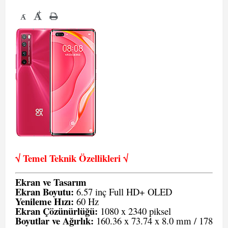
+
-
√ Temel Teknik Öze
llikleri √
Ekran ve Tasarım
Ekran Boyutu:
6.57 inç Full HD+ OLED
Yenileme Hızı:
60 Hz
Ekran Çözünürlüğü:
1080 x 2340 piksel
Boyutlar ve Ağırlık:
160.36 x 73.74 x 8.0 mm / 178