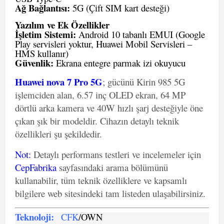
Ağ Bağlantısı:
5G (Çift SIM kart desteği)
Yazılım ve Ek Özellikler
İşletim Sistemi:
Android 10 tabanlı EMUI (Google
Play servisleri yoktur, Huawei Mobil Servisleri –
HMS kullanır)
Güvenlik:
Ekrana entegre parmak izi okuyucu
Huawei nova 7 Pro 5G
; gücünü Kirin 985 5G
işlemciden alan, 6.57 inç OLED ekran, 64 MP
dörtlü arka kamera ve 40W hızlı şarj desteğiyle öne
çıkan şık bir modeldir. Cihazın detaylı teknik
özellikleri şu şekildedir.
Not
:
Detaylı performans testleri ve incelemeler için
CepFabrika
sayfasındaki arama bölümünü
kullanabilir, tüm teknik özelliklere ve kapsamlı
bilgilere web sitesindeki tam listeden ulaşabilirsiniz.
Teknoloji:
CFK
/OWN