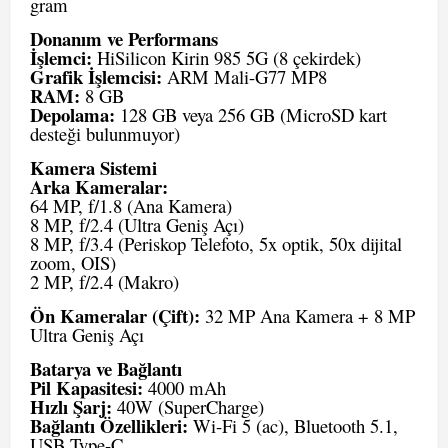
gram
Donanım ve Performans
İşlemci:
HiSilicon Kirin 985 5G (8 çekirdek)
Grafik İşlemcisi:
ARM Mali-G77 MP8
RAM:
8 GB
Depolama:
128 GB veya 256 GB (MicroSD kart
desteği bulunmuyor)
Kamera Sistemi
Arka Kameralar:
64 MP, f/1.8 (Ana Kamera)
8 MP, f/2.4 (Ultra Geniş Açı)
8 MP, f/3.4 (Periskop Telefoto, 5x optik, 50x dijital
zoom, OIS)
2 MP, f/2.4 (Makro)
Ön Kameralar (Çift):
32 MP Ana Kamera + 8 MP
Ultra Geniş Açı
Batarya ve Bağlantı
Pil Kapasitesi:
4000 mAh
Hızlı Şarj:
40W (SuperCharge)
Bağlantı Özellikleri:
Wi-Fi 5 (ac), Bluetooth 5.1,
USB Type-C