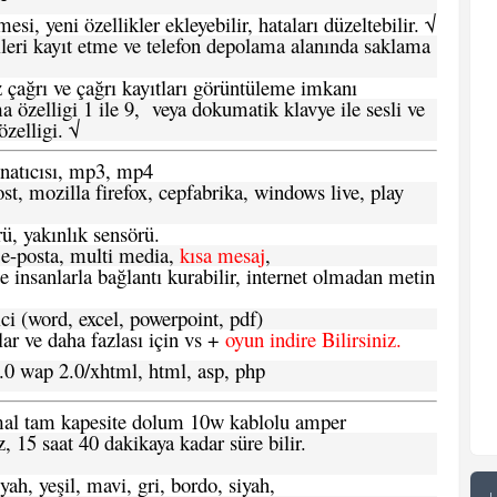
si, yeni özellikler ekleyebilir, hataları düzeltebilir. √
leri kayıt etme ve telefon depolama alanında saklama
 çağrı ve çağrı kayıtları görüntüleme imkanı
 özelligi 1 ile 9, veya dokumatik klavye ile sesli ve
zelligi. √
atıcısı, mp3, mp4
t, mozilla firefox, cepfabrika, windows live, play
ü, yakınlık sensörü.
e-posta, multi media,
kısa mesaj
,
e insanlarla bağlantı kurabilir, internet olmadan metin
ci (word, excel, powerpoint, pdf)
 ve daha fazlası için vs +
oyun indire Bilirsiniz.
.0 wap 2.0/xhtml, html, asp, php
ormal tam kapesite dolum 10w kablolu amper
, 15 saat 40 dakikaya kadar süre bilir.
yah, yeşil, mavi, gri, bordo, siyah,