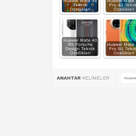
Huawei Mate Xs
Huawei Mate 
Teknik
Pro 4G Tekn
Özellikleri
Özellikleri
Huawei Mate 40
RS Porsche
Huawei Mate 
Design Teknik
Pro 5G Tekn
Özellikleri
Özellikleri
ANAHTAR
KELİMELER
Huawei