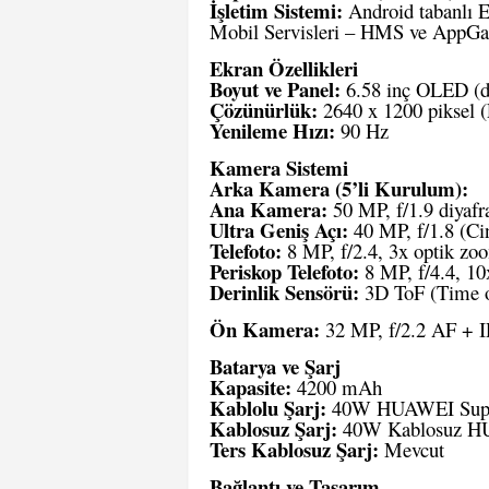
İşletim Sistemi:
Android tabanlı 
Mobil Servisleri – HMS ve AppGall
Ekran Özellikleri
Boyut ve Panel:
6.58 inç OLED (dö
Çözünürlük:
2640 x 1200 piksel
Yenileme Hızı:
90 Hz
Kamera Sistemi
Arka Kamera (5’li Kurulum):
Ana Kamera:
50 MP, f/1.9 diyafr
Ultra Geniş Açı:
40 MP, f/1.8 (Ci
Telefoto:
8 MP, f/2.4, 3x optik zo
Periskop Telefoto:
8 MP, f/4.4, 10
Derinlik Sensörü:
3D ToF (Time of
Ön Kamera:
32 MP, f/2.2 AF + IR
Batarya ve Şarj
Kapasite:
4200 mAh
Kablolu Şarj:
40W HUAWEI Supe
Kablosuz Şarj:
40W Kablosuz H
Ters Kablosuz Şarj:
Mevcut
Bağlantı ve Tasarım