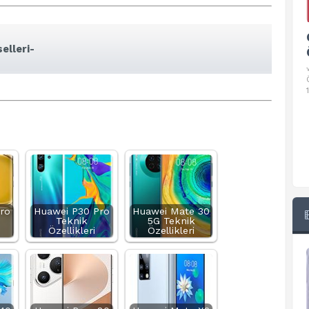
Google Pixel 10 Pro Teknik
elleri-
Özellikleri
√ Temel Teknik Özellikleri √ Temel Teknik
Özellikler ve Detaylı Bilgileri. Ekran: 6.3 inç,
1280 x 2856 piksel, 120 Hz LTPO
ro
Huawei P30 Pro
Huawei Mate 30
Teknik
5G Teknik
Özellikleri
Özellikleri