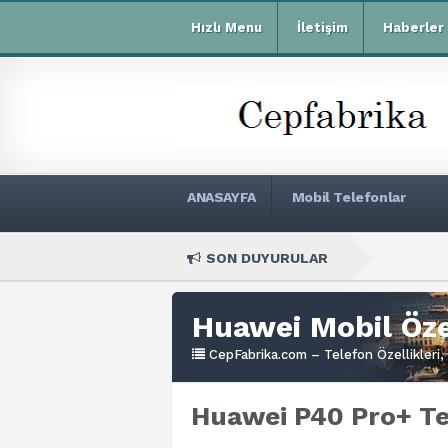
Hızlı Menu
İletişim
Haberler
ANASAYFA
Mobil Telefonlar
SON DUYURULAR
Xiaom
Huawei Mobil Özel
CepFabrika.com – Telefon Özellikleri, 
Huawei P40 Pro+ Tek