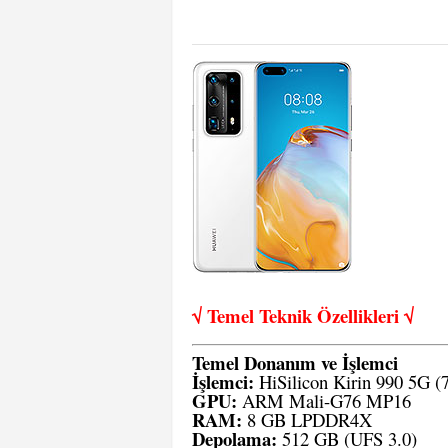
√ Temel Teknik Öze
llikleri √
Temel Donanım ve İşlemci
İşlemci:
HiSilicon Kirin 990 5G (7
GPU:
ARM Mali-G76 MP16
RAM:
8 GB LPDDR4X
Depolama:
512 GB (UFS 3.0)