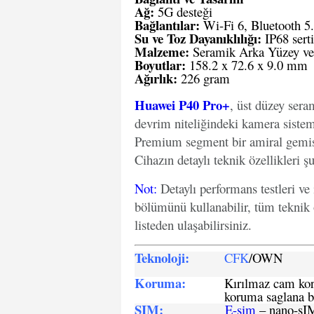
Ağ:
5G desteği
Bağlantılar:
Wi-Fi 6, Bluetooth 5
Su ve Toz Dayanıklılığı:
IP68 serti
Malzeme:
Seramik Arka Yüzey v
Boyutlar:
158.2 x 72.6 x 9.0 mm
Ağırlık:
226 gram
Huawei P40 Pro+
, üst düzey sera
devrim niteliğindeki kamera sistem
Premium segment bir amiral gemis
Cihazın detaylı teknik özellikleri şu
Not
:
Detaylı performans testleri ve
bölümünü kullanabilir, tüm teknik 
listeden ulaşabilirsiniz.
Teknoloji:
CFK
/OWN
Koruma:
Kırılmaz cam koru
koruma saglana bi
SIM
:
E-sim
– nano-sI