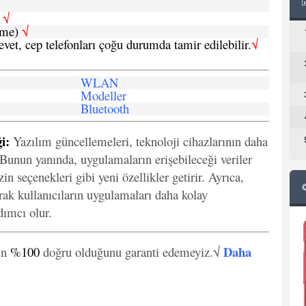
h
√
şme)
√
 evet, cep telefonları çoğu durumda tamir edilebilir.
√
WLAN
Modeller
Bluetooth
i:
Yazılım güncellemeleri, teknoloji cihazlarının daha
. Bunun yanında, uygulamaların erişebileceği veriler
in seçenekleri gibi yeni özellikler getirir. Ayrıca,
arak kullanıcıların uygulamaları daha kolay
ımcı olur.
Daha
in
%100
doğru olduğunu garanti edemeyiz.√