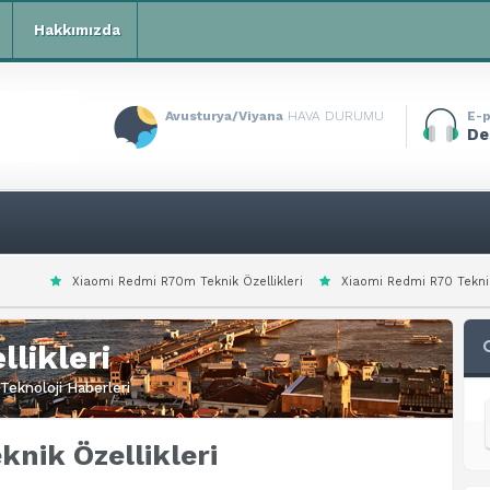
Hakkımızda
Avusturya/Viyana
HAVA DURUMU
E-p
De
i Redmi R70m Teknik Özellikleri
Xiaomi Redmi R70 Teknik Özellikleri
likleri
Teknoloji Haberleri
nik Özellikleri