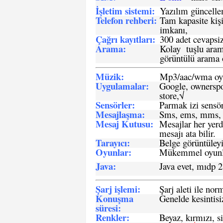
İşletim sistemi
:
Yazılım güncelleme
Telefon rehberi
:
Tam kapasite kişi
imkanı,
Çağrı kayıtları
:
300 adet cevapsiz
Arama:
Kolay tuşlu arama
görüntülü arama ö
Müzik:
Mp3/aac/wma oyn
Uygulamalar:
Google, ownerspos
store,√
Sensö
rler
:
Parmak izi sensör
Mesajlaşma
:
Sms, ems, mms, 
Mesaj Kutusu:
Mesajlar her yerd
mesajı ata bilir.
Tarayıcı
:
Belge görüntüleyi
Oyunlar
:
Mükemmel oyunlar
Java
:
Java evet, mıdp 2
Şarj işlemi
:
Şarj aleti ile n
Konuşma
Genelde kesintisiz
süresi
:
Renkler:
Beyaz, kırmızı, si