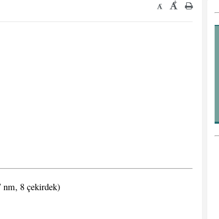
+
-
 nm, 8 çekirdek)