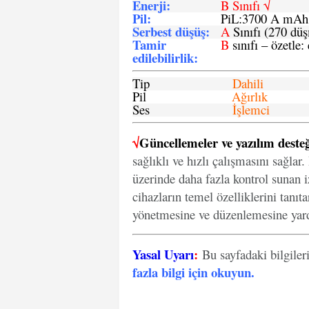
Enerji
:
B Sınıfı √
Pil
:
PiL:3700 A mA
Serbest düşüş
:
A
Sınıfı (270 dü
Tamir
B
sınıfı – özetle:
edilebilirlik
:
Tip
Dahili
Pil
Ağırlık
Ses
İşlemci
√
Güncellemeler ve yazılım desteğ
sağlıklı ve hızlı çalışmasını sağlar
üzerinde daha fazla kontrol sunan iz
cihazların temel özelliklerini tanıt
yönetmesine ve düzenlemesine yard
Yasal Uyarı
:
Bu sayfadaki bilgiler
fazla bilgi için okuyun
.