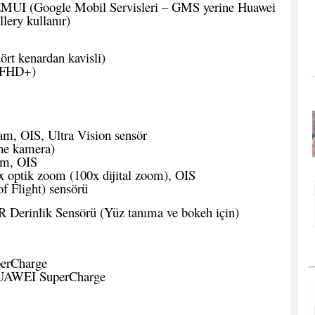
EMUI (Google Mobil Servisleri – GMS yerine Huawei
ery kullanır)
rt kenardan kavisli)
 (FHD+)
am, OIS, Ultra Vision sensör
ne kamera)
om, OIS
x optik zoom (100x dijital zoom), OIS
 Flight) sensörü
 Derinlik Sensörü (Yüz tanıma ve bokeh için)
rCharge
UAWEI SuperCharge