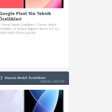
Google Pixel 10a Teknik
Google Pixel 10 Pro 
Özellikleri
Teknik Özellikleri
√ Temel Teknik Özellikleri √ Temel Teknik
√ Temel Teknik Özellikleri √ Goog
Özellikler ve Detaylı Bilgileri. Ekran: 6.3 inç,
Pro Fold Teknik Özellikleri ve Detay
1080×2424 (FHD+) pOLED,
İşlemci: Google Tensor G5
Xiaomi Mobil Özellikler
TÜMÜNÜ GÖSTER