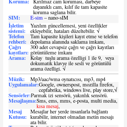
Koruma:
Kırılmaz cam koruması, darbeye
dayanıklı cam, kılıf ile tam kapasite
koruma saglana bilir.
SIM
:
E-sim
– nano-sIM
İşletim
Yazılım güncellemesi, yeni özellikler
sistemi
:
ekleyebilir, hataları düzeltebilir. √
Telefon
Tam kapasite kişileri kayıt etme ve telefon
rehberi
:
depolama alanında saklama imkanı,
Çağrı
300 adet cevapsiz çağrı ve çağrı kayıtları
kayıtları
:
görüntüleme imkanı
Arama:
Kolay tuşlu arama özelligi 1 ile 9, veya
dokumatik klavye ile sesli ve görüntülü
arama özelligi. √
Müzik:
Mp3/aac/wma oynatıcısı, mp3, mp4
Uygulamalar:
Google, ownerspost, mozilla firefox,
cepfabrika, windows live, play store,√
Sensö
rler
:
Parmak izi sensörü, yakınlık sensörü.
Mesajlaşma
:
Sms, ems, mms, e-posta, multi media,
kısa mesaj
,
Mesaj
Mesajlar her yerde insanlarla bağlantı
Kutusu:
kurabilir, internet olmadan metin mesajı
ata bilir.