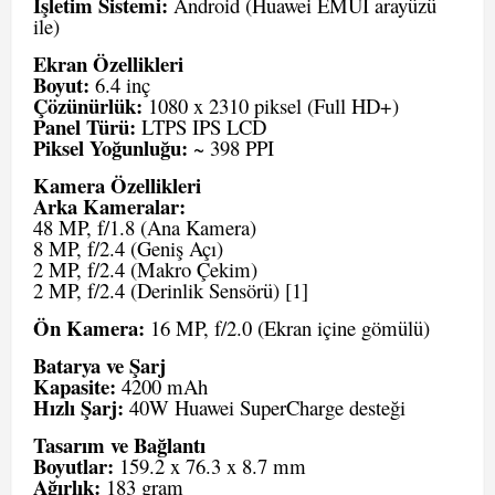
İşletim Sistemi:
Android (Huawei EMUI arayüzü
ile)
Ekran Özellikleri
Boyut:
6.4 inç
Çözünürlük:
1080 x 2310 piksel (Full HD+)
Panel Türü:
LTPS IPS LCD
Piksel Yoğunluğu:
~ 398 PPI
Kamera Özellikleri
Arka Kameralar:
48 MP, f/1.8 (Ana Kamera)
8 MP, f/2.4 (Geniş Açı)
2 MP, f/2.4 (Makro Çekim)
2 MP, f/2.4 (Derinlik Sensörü)
[1]
Ön Kamera:
16 MP, f/2.0 (Ekran içine gömülü)
Batarya ve Şarj
Kapasite:
4200 mAh
Hızlı Şarj:
40W Huawei SuperCharge desteği
Tasarım ve Bağlantı
Boyutlar:
159.2 x 76.3 x 8.7 mm
Ağırlık:
183 gram