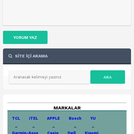
YORUM YAZ
SİTE İÇİ ARAMA
ARA
MARKALAR
TCL
iTEL
APPLE
Bosch
YU
Garmin-Asus
Casio
Dell
Xiaomi