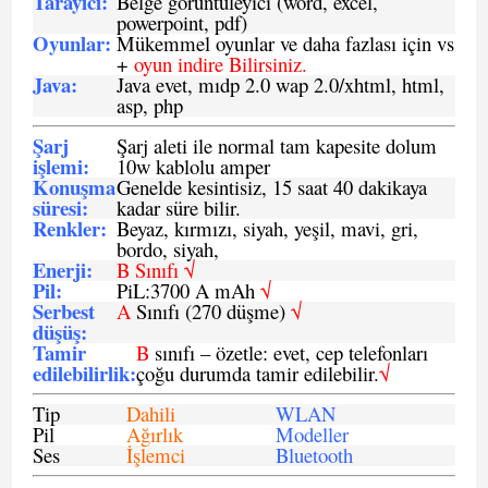
Tarayıcı
:
Belge görüntüleyici (word, excel,
powerpoint, pdf)
Oyunlar
:
Mükemmel oyunlar ve daha fazlası için vs
+
oyun indire Bilirsiniz.
Java
:
Java evet, mıdp 2.0 wap 2.0/xhtml, html,
asp, php
Şarj
Şarj aleti ile normal tam kapesite dolum
işlemi
:
10w kablolu amper
Konuşma
Genelde kesintisiz, 15 saat 40 dakikaya
süresi
:
kadar süre bilir.
Renkler:
Beyaz, kırmızı, siyah, yeşil, mavi, gri,
bordo, siyah,
Enerji
:
B Sınıfı √
Pil
:
PiL:3700 A mAh
√
Serbest
A
Sınıfı (270 düşme)
√
düşüş
:
Tamir
B
sınıfı – özetle: evet, cep telefonları
edilebilirlik
:
çoğu durumda tamir edilebilir.
√
Tip
Dahili
WLAN
Pil
Ağırlık
Modeller
Ses
İşlemci
Bluetooth