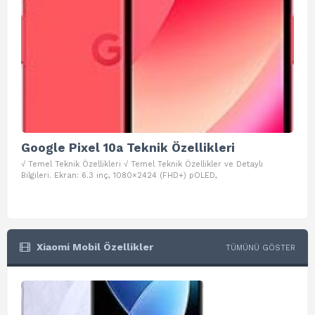
Google Pixel 10a Teknik Özellikleri
Go
√ Temel Teknik Özellikleri √ Temel Teknik Özellikler ve Detaylı
√ Te
Bilgileri. Ekran: 6.3 inç, 1080×2424 (FHD+) pOLED,
ve D
Xiaomi Mobil Özellikler
TÜMÜNÜ GÖSTER