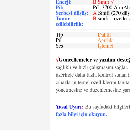
Enerji
:
B Sınıfı √
Pil
:
PiL:3700 A mA
Serbest düşüş
:
A
Sınıfı (270 dü
Tamir
B
sınıfı – özetle:
edilebilirlik
:
Tip
Dahili
Pil
Ağırlık
Ses
İşlemci
√
Güncellemeler ve yazılım desteğ
sağlıklı ve hızlı çalışmasını sağlar
üzerinde daha fazla kontrol sunan iz
cihazların temel özelliklerini tanıt
yönetmesine ve düzenlemesine yard
Yasal Uyarı
:
Bu sayfadaki bilgiler
fazla bilgi için okuyun
.