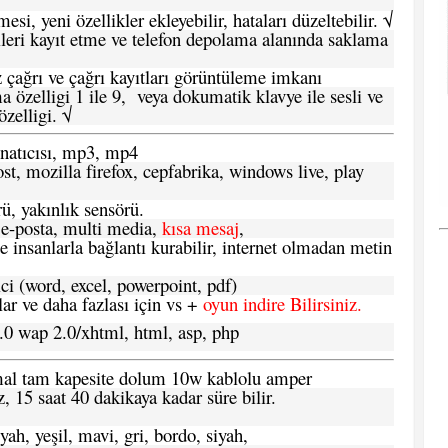
si, yeni özellikler ekleyebilir, hataları düzeltebilir. √
leri kayıt etme ve telefon depolama alanında saklama
 çağrı ve çağrı kayıtları görüntüleme imkanı
 özelligi 1 ile 9, veya dokumatik klavye ile sesli ve
zelligi. √
atıcısı, mp3, mp4
t, mozilla firefox, cepfabrika, windows live, play
ü, yakınlık sensörü.
e-posta, multi media,
kısa mesaj
,
e insanlarla bağlantı kurabilir, internet olmadan metin
ci (word, excel, powerpoint, pdf)
 ve daha fazlası için vs +
oyun indire Bilirsiniz.
.0 wap 2.0/xhtml, html, asp, php
ormal tam kapesite dolum 10w kablolu amper
, 15 saat 40 dakikaya kadar süre bilir.
yah, yeşil, mavi, gri, bordo, siyah,