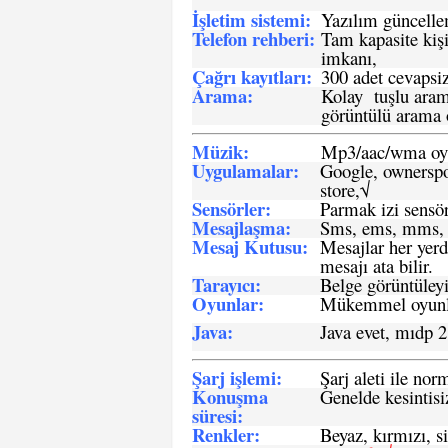
İşletim sistemi
:
Yazılım güncelleme
Telefon rehberi
:
Tam kapasite kişi
imkanı,
Çağrı kayıtları
:
300 adet cevapsiz
Arama:
Kolay tuşlu arama
görüntülü arama ö
Müzik:
Mp3/aac/wma oyn
Uygulamalar:
Google, ownerspos
store,√
Sensö
rler
:
Parmak izi sensör
Mesajlaşma
:
Sms, ems, mms, 
Mesaj Kutusu:
Mesajlar her yerd
mesajı ata bilir.
Tarayıcı
:
Belge görüntüleyi
Oyunlar
:
Mükemmel oyunlar
Java
:
Java evet, mıdp 2
Şarj işlemi
:
Şarj aleti ile n
Konuşma
Genelde kesintisiz
süresi
:
Renkler:
Beyaz, kırmızı, si