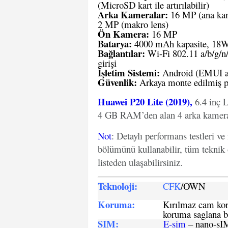
(MicroSD kart ile artırılabilir)
Arka Kameralar:
16 MP (ana kame
2 MP (makro lens)
Ön Kamera:
16 MP
Batarya:
4000 mAh kapasite, 18W h
Bağlantılar:
Wi-Fi 802.11 a/b/g/n
girişi
İşletim Sistemi:
Android (EMUI a
Güvenlik:
Arkaya monte edilmiş p
Huawei P20 Lite (2019),
6.4 inç 
4 GB RAM’den alan 4 arka kameralı
Not
: Detaylı performans testleri ve
bölümünü kullanabilir, tüm teknik 
listeden ulaşabilirsiniz.
Teknoloji:
CFK
/OWN
Koruma:
Kırılmaz cam koru
koruma saglana bi
SIM
:
E-sim
– nano-sI