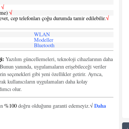
h
√
şme)
√
 evet, cep telefonları çoğu durumda tamir edilebilir.
√
WLAN
Modeller
Bluetooth
i:
Yazılım güncellemeleri, teknoloji cihazlarının daha
. Bunun yanında, uygulamaların erişebileceği veriler
in seçenekleri gibi yeni özellikler getirir. Ayrıca,
arak kullanıcıların uygulamaları daha kolay
ımcı olur.
Daha
in
%100
doğru olduğunu garanti edemeyiz.√