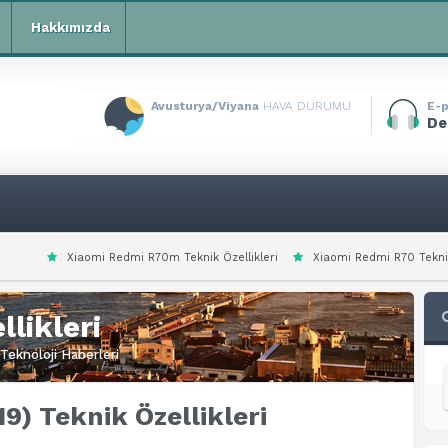
Hakkımızda
Avusturya/Viyana
HAVA DURUMU
E-p
De
edmi R70m Teknik Özellikleri
Xiaomi Redmi R70 Teknik Özellikleri
Xi
likleri
Teknoloji Haberleri
9) Teknik Özellikleri