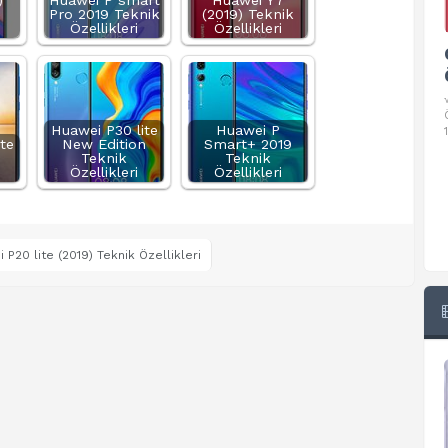
)
Huawei P smart
Huawei Y7
Pro 2019 Teknik
(2019) Teknik
Özellikleri
Özellikleri
Google Pixel 10 Pro Teknik
Özellikleri
√ Temel Teknik Özellikleri √ Temel Teknik
Özellikler ve Detaylı Bilgileri. Ekran: 6.3 inç,
Huawei P30 lite
Huawei P
1280 x 2856 piksel, 120 Hz LTPO
te
New Edition
Smart+ 2019
Teknik
Teknik
Özellikleri
Özellikleri
 P20 lite (2019) Teknik Özellikleri