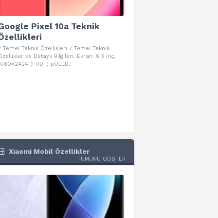
Google Pixel 10a Teknik
Google Pixel 10 Pro 
Özellikleri
Teknik Özellikleri
√ Temel Teknik Özellikleri √ Temel Teknik
√ Temel Teknik Özellikleri √ Goog
Özellikler ve Detaylı Bilgileri. Ekran: 6.3 inç,
Pro Fold Teknik Özellikleri ve Detay
1080×2424 (FHD+) pOLED,
İşlemci: Google Tensor G5
Xiaomi Mobil Özellikler
TÜMÜNÜ GÖSTER