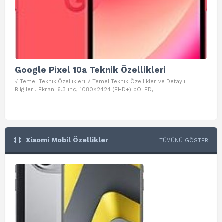
Google Pixel 10a Teknik Özellikleri
Go
√ Temel Teknik Özellikleri √ Temel Teknik Özellikler ve Detaylı
√ Te
Bilgileri. Ekran: 6.3 inç, 1080×2424 (FHD+) pOLED,
ve D
Xiaomi Mobil Özellikler
TÜMÜNÜ GÖSTER