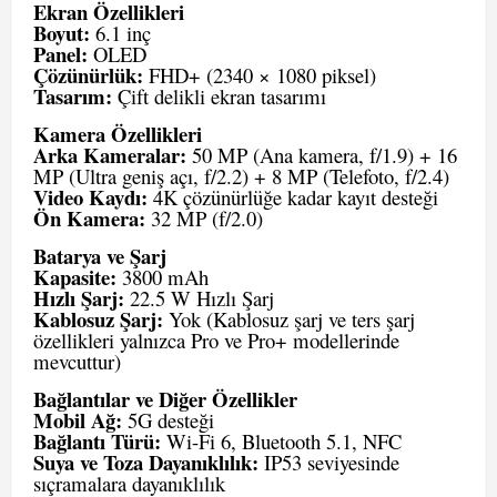
Ekran Özellikleri
Boyut:
6.1 inç
Panel:
OLED
Çözünürlük:
FHD+ (2340 × 1080 piksel)
Tasarım:
Çift delikli ekran tasarımı
Kamera Özellikleri
Arka Kameralar:
50 MP (Ana kamera, f/1.9) + 16
MP (Ultra geniş açı, f/2.2) + 8 MP (Telefoto, f/2.4)
Video Kaydı:
4K çözünürlüğe kadar kayıt desteği
Ön Kamera:
32 MP (f/2.0)
Batarya ve Şarj
Kapasite:
3800 mAh
Hızlı Şarj:
22.5 W Hızlı Şarj
Kablosuz Şarj:
Yok (Kablosuz şarj ve ters şarj
özellikleri yalnızca Pro ve Pro+ modellerinde
mevcuttur)
Bağlantılar ve Diğer Özellikler
Mobil Ağ:
5G desteği
Bağlantı Türü:
Wi-Fi 6, Bluetooth 5.1, NFC
Suya ve Toza Dayanıklılık:
IP53 seviyesinde
sıçramalara dayanıklılık