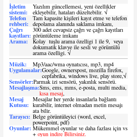
İşletim
Yazılım güncellemesi, yeni özellikler
sistemi
:
ekleyebilir, hataları düzeltebilir. √
Telefon
Tam kapasite kişileri kayıt etme ve telefon
rehberi
:
depolama alanında saklama imkanı,
Çağrı
300 adet cevapsiz çağrı ve çağrı kayıtları
kayıtları
:
görüntüleme imkanı
Arama:
Kolay tuşlu arama özelligi 1 ile 9, veya
dokumatik klavye ile sesli ve görüntülü
arama özelligi. √
Müzik:
Mp3/aac/wma oynatıcısı, mp3, mp4
Uygulamalar:
Google, ownerspost, mozilla firefox,
cepfabrika, windows live, play store,√
Sensö
rler
:
Parmak izi sensörü, yakınlık sensörü.
Mesajlaşma
:
Sms, ems, mms, e-posta, multi media,
kısa mesaj
,
Mesaj
Mesajlar her yerde insanlarla bağlantı
Kutusu:
kurabilir, internet olmadan metin mesajı
ata bilir.
Tarayıcı
:
Belge görüntüleyici (word, excel,
powerpoint, pdf)
Oyunlar
:
Mükemmel oyunlar ve daha fazlası için vs
+
oyun indire Bilirsiniz.