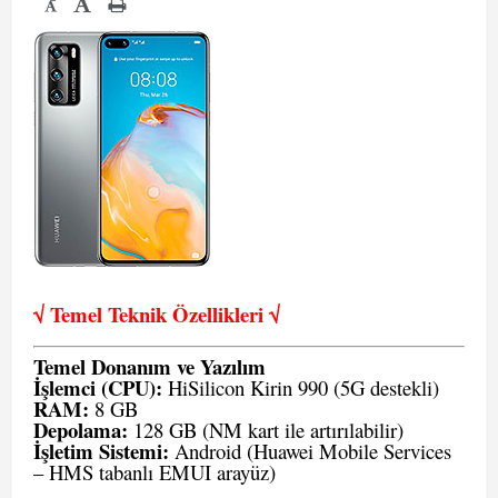
-
√ Temel Teknik Öze
llikleri √
Temel Donanım ve Yazılım
İşlemci (CPU):
HiSilicon Kirin 990 (5G destekli)
RAM:
8 GB
Depolama:
128 GB (NM kart ile artırılabilir)
İşletim Sistemi:
Android (Huawei Mobile Services
– HMS tabanlı EMUI arayüz)