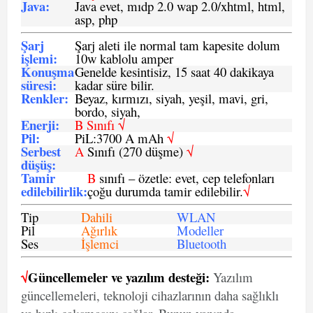
Java
:
Java evet, mıdp 2.0 wap 2.0/xhtml, html,
asp, php
Şarj
Şarj aleti ile normal tam kapesite dolum
işlemi
:
10w kablolu amper
Konuşma
Genelde kesintisiz, 15 saat 40 dakikaya
süresi
:
kadar süre bilir.
Renkler:
Beyaz, kırmızı, siyah, yeşil, mavi, gri,
bordo, siyah,
Enerji
:
B Sınıfı √
Pil
:
PiL:3700 A mAh
√
Serbest
A
Sınıfı (270 düşme)
√
düşüş
:
Tamir
B
sınıfı – özetle: evet, cep telefonları
edilebilirlik
:
çoğu durumda tamir edilebilir.
√
Tip
Dahili
WLAN
Pil
Ağırlık
Modeller
Ses
İşlemci
Bluetooth
√
Güncellemeler ve yazılım desteği:
Yazılım
güncellemeleri, teknoloji cihazlarının daha sağlıklı