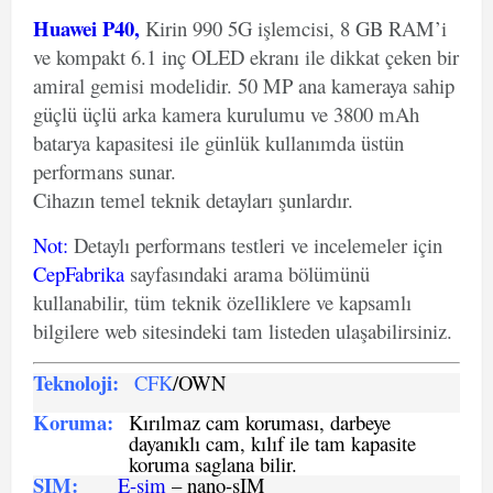
Huawei P40,
Kirin 990 5G işlemcisi, 8 GB RAM’i
ve kompakt 6.1 inç OLED ekranı ile dikkat çeken bir
amiral gemisi modelidir. 50 MP ana kameraya sahip
güçlü üçlü arka kamera kurulumu ve 3800 mAh
batarya kapasitesi ile günlük kullanımda üstün
performans sunar.
Cihazın temel teknik detayları şunlardır.
Not
:
Detaylı performans testleri ve incelemeler için
CepFabrika
sayfasındaki arama bölümünü
kullanabilir, tüm teknik özelliklere ve kapsamlı
bilgilere web sitesindeki tam listeden ulaşabilirsiniz.
Teknoloji:
CFK
/OWN
Koruma:
Kırılmaz cam koruması, darbeye
dayanıklı cam, kılıf ile tam kapasite
koruma saglana bilir.
SIM
:
E-sim
– nano-sIM