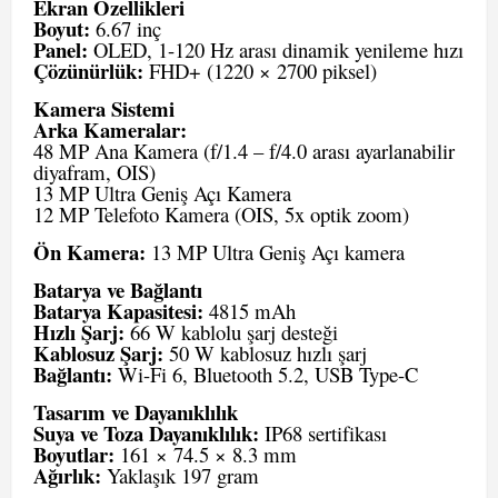
Ekran Özellikleri
Boyut:
6.67 inç
Panel:
OLED, 1-120 Hz arası dinamik yenileme hızı
Çözünürlük:
FHD+ (1220 × 2700 piksel)
Kamera Sistemi
Arka Kameralar:
48 MP Ana Kamera (f/1.4 – f/4.0 arası ayarlanabilir
diyafram, OIS)
13 MP Ultra Geniş Açı Kamera
12 MP Telefoto Kamera (OIS, 5x optik zoom)
Ön Kamera:
13 MP Ultra Geniş Açı kamera
Batarya ve Bağlantı
Batarya Kapasitesi:
4815 mAh
Hızlı Şarj:
66 W kablolu şarj desteği
Kablosuz Şarj:
50 W kablosuz hızlı şarj
Bağlantı:
Wi-Fi 6, Bluetooth 5.2, USB Type-C
Tasarım ve Dayanıklılık
Suya ve Toza Dayanıklılık:
IP68 sertifikası
Boyutlar:
161 × 74.5 × 8.3 mm
Ağırlık:
Yaklaşık 197 gram