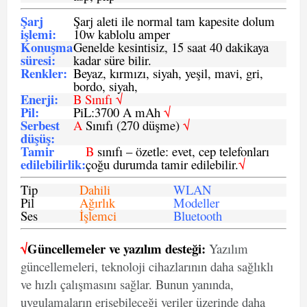
Şarj
Şarj aleti ile normal tam kapesite dolum
işlemi
:
10w kablolu amper
Konuşma
Genelde kesintisiz, 15 saat 40 dakikaya
süresi
:
kadar süre bilir.
Renkler:
Beyaz, kırmızı, siyah, yeşil, mavi, gri,
bordo, siyah,
Enerji
:
B Sınıfı √
Pil
:
PiL:3700 A mAh
√
Serbest
A
Sınıfı (270 düşme)
√
düşüş
:
Tamir
B
sınıfı – özetle: evet, cep telefonları
edilebilirlik
:
çoğu durumda tamir edilebilir.
√
Tip
Dahili
WLAN
Pil
Ağırlık
Modeller
Ses
İşlemci
Bluetooth
√
Güncellemeler ve yazılım desteği:
Yazılım
güncellemeleri, teknoloji cihazlarının daha sağlıklı
ve hızlı çalışmasını sağlar. Bunun yanında,
uygulamaların erişebileceği veriler üzerinde daha