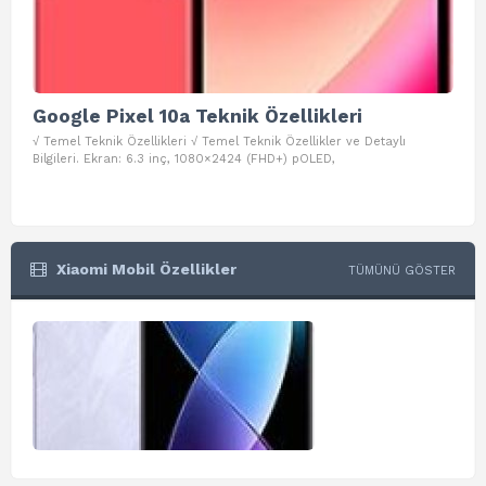
Google Pixel 10a Teknik Özellikleri
Go
√ Temel Teknik Özellikleri √ Temel Teknik Özellikler ve Detaylı
√ Te
Bilgileri. Ekran: 6.3 inç, 1080×2424 (FHD+) pOLED,
ve D
Xiaomi Mobil Özellikler
TÜMÜNÜ GÖSTER