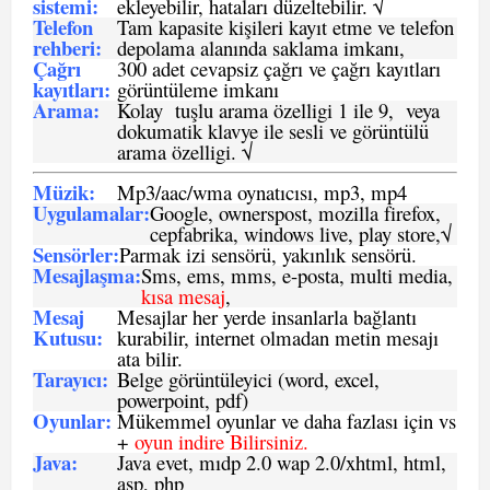
sistemi
:
ekleyebilir, hataları düzeltebilir. √
Telefon
Tam kapasite kişileri kayıt etme ve telefon
rehberi
:
depolama alanında saklama imkanı,
Çağrı
300 adet cevapsiz çağrı ve çağrı kayıtları
kayıtları
:
görüntüleme imkanı
Arama:
Kolay tuşlu arama özelligi 1 ile 9, veya
dokumatik klavye ile sesli ve görüntülü
arama özelligi. √
Müzik:
Mp3/aac/wma oynatıcısı, mp3, mp4
Uygulamalar:
Google, ownerspost, mozilla firefox,
cepfabrika, windows live, play store,√
Sensö
rler
:
Parmak izi sensörü, yakınlık sensörü.
Mesajlaşma
:
Sms, ems, mms, e-posta, multi media,
kısa mesaj
,
Mesaj
Mesajlar her yerde insanlarla bağlantı
Kutusu:
kurabilir, internet olmadan metin mesajı
ata bilir.
Tarayıcı
:
Belge görüntüleyici (word, excel,
powerpoint, pdf)
Oyunlar
:
Mükemmel oyunlar ve daha fazlası için vs
+
oyun indire Bilirsiniz.
Java
:
Java evet, mıdp 2.0 wap 2.0/xhtml, html,
asp, php