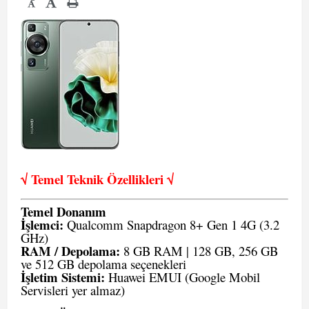
-
√ Temel Teknik Öze
llikleri √
Temel Donanım
İşlemci:
Qualcomm Snapdragon 8+ Gen 1 4G (3.2
GHz)
RAM / Depolama:
8 GB RAM | 128 GB, 256 GB
ve 512 GB depolama seçenekleri
İşletim Sistemi:
Huawei EMUI (Google Mobil
Servisleri yer almaz)