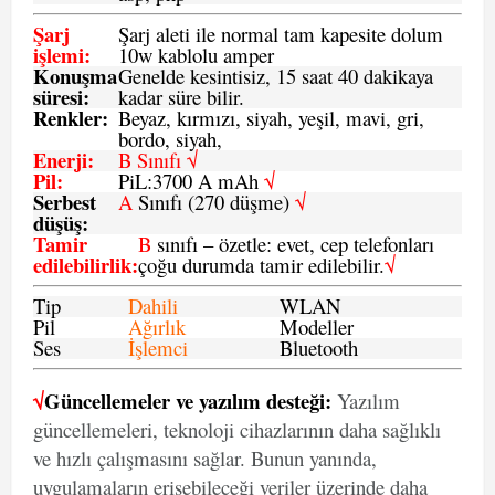
Şarj
Şarj aleti ile normal tam kapesite dolum
işlemi
:
10w kablolu amper
Konuşma
Genelde kesintisiz, 15 saat 40 dakikaya
süresi
:
kadar süre bilir.
Renkler:
Beyaz, kırmızı, siyah, yeşil, mavi, gri,
bordo, siyah,
Enerji
:
B Sınıfı √
Pil
:
PiL:3700 A mAh
√
Serbest
A
Sınıfı (270 düşme)
√
düşüş
:
Tamir
B
sınıfı – özetle: evet, cep telefonları
edilebilirlik
:
çoğu durumda tamir edilebilir.
√
Tip
Dahili
WLAN
Pil
Ağırlık
Modeller
Ses
İşlemci
Bluetooth
√
Güncellemeler ve yazılım desteği:
Yazılım
güncellemeleri, teknoloji cihazlarının daha sağlıklı
ve hızlı çalışmasını sağlar. Bunun yanında,
uygulamaların erişebileceği veriler üzerinde daha