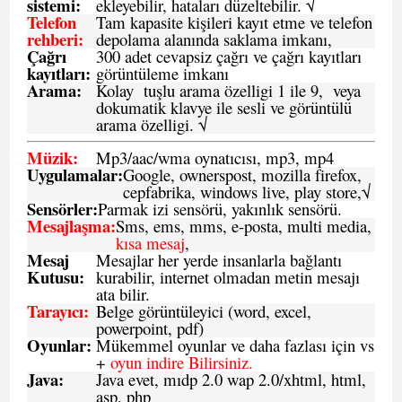
sistemi
:
ekleyebilir, hataları düzeltebilir. √
Telefon
Tam kapasite kişileri kayıt etme ve telefon
rehberi
:
depolama alanında saklama imkanı,
Çağrı
300 adet cevapsiz çağrı ve çağrı kayıtları
kayıtları
:
görüntüleme imkanı
Arama:
Kolay tuşlu arama özelligi 1 ile 9, veya
dokumatik klavye ile sesli ve görüntülü
arama özelligi. √
Müzik:
Mp3/aac/wma oynatıcısı, mp3, mp4
Uygulamalar:
Google, ownerspost, mozilla firefox,
cepfabrika, windows live, play store,√
Sensö
rler
:
Parmak izi sensörü, yakınlık sensörü.
Mesajlaşma
:
Sms, ems, mms, e-posta, multi media,
kısa mesaj
,
Mesaj
Mesajlar her yerde insanlarla bağlantı
Kutusu:
kurabilir, internet olmadan metin mesajı
ata bilir.
Tarayıcı
:
Belge görüntüleyici (word, excel,
powerpoint, pdf)
Oyunlar
:
Mükemmel oyunlar ve daha fazlası için vs
+
oyun indire Bilirsiniz.
Java
:
Java evet, mıdp 2.0 wap 2.0/xhtml, html,
asp, php