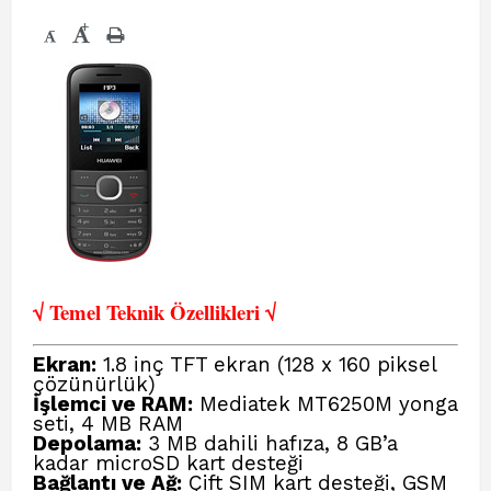
+
-
√ Temel Teknik Öze
llikleri √
Ekran:
1.8 inç TFT ekran (128 x 160 piksel
çözünürlük)
İşlemci ve RAM:
Mediatek MT6250M yonga
seti, 4 MB RAM
Depolama:
3 MB dahili hafıza, 8 GB’a
kadar microSD kart desteği
Bağlantı ve Ağ:
Çift SIM kart desteği, GSM