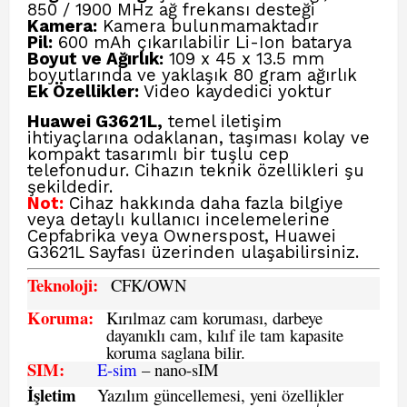
850 / 1900 MHz ağ frekansı desteği
Kamera:
Kamera bulunmamaktadır
Pil:
600 mAh çıkarılabilir Li-Ion batarya
Boyut ve Ağırlık:
109 x 45 x 13.5 mm
boyutlarında ve yaklaşık 80 gram ağırlık
Ek Özellikler:
Video kaydedici yoktur
Huawei G3621L,
temel iletişim
ihtiyaçlarına odaklanan, taşıması kolay ve
kompakt tasarımlı bir tuşlu cep
telefonudur. Cihazın teknik özellikleri şu
şekildedir.
Not:
Cihaz hakkında daha fazla bilgiye
veya detaylı kullanıcı incelemelerine
Cepfabrika veya Ownerspost, Huawei
G3621L Sayfası
üzerinden ulaşabilirsiniz.
Teknoloji:
CFK
/OWN
Koruma:
Kırılmaz cam koruması, darbeye
dayanıklı cam, kılıf ile tam kapasite
koruma saglana bilir.
SIM
:
E-sim
– nano-sIM
İşletim
Yazılım güncellemesi, yeni özellikler