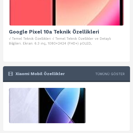
Google Pixel 10a Teknik Özellikleri
Go
√ Temel Teknik Özellikleri √ Temel Teknik Özellikler ve Detaylı
√ Te
Bilgileri. Ekran: 6.3 inç, 1080×2424 (FHD+) pOLED,
ve D
Xiaomi Mobil Özellikler
TÜMÜNÜ GÖSTER