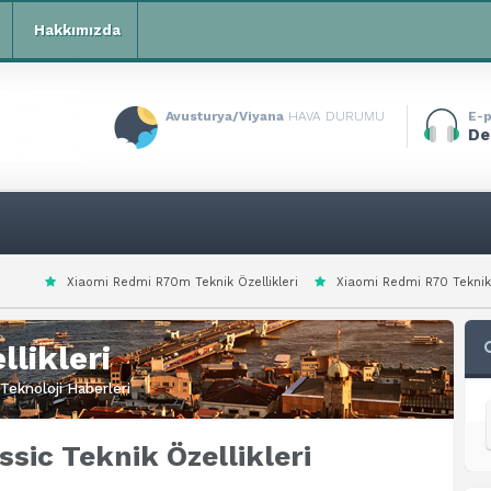
Hakkımızda
Avusturya/Viyana
HAVA DURUMU
E-p
De
dmi R70m Teknik Özellikleri
Xiaomi Redmi R70 Teknik Özellikleri
Xiao
likleri
Teknoloji Haberleri
sic Teknik Özellikleri