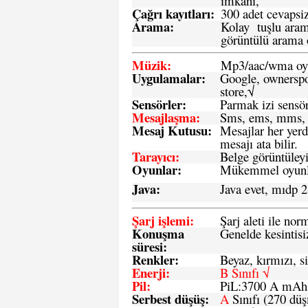
imkanı,
Çağrı kayıtları
:
300 adet cevapsiz
Arama:
Kolay tuşlu arama
görüntülü arama ö
Müzik:
Mp3/aac/wma oyn
Uygulamalar:
Google, ownerspos
store,√
Sensö
rler
:
Parmak izi sensör
Mesajlaşma
:
Sms, ems, mms, 
Mesaj Kutusu:
Mesajlar her yerd
mesajı ata bilir.
Tarayıcı
:
Belge görüntüleyi
Oyunlar
:
Mükemmel oyunlar
Java
:
Java evet, mıdp 2
Şarj işlemi
:
Şarj aleti ile n
Konuşma
Genelde kesintisiz
süresi
:
Renkler:
Beyaz, kırmızı, si
Enerji
:
B Sınıfı √
Pil
:
PiL:3700 A mA
Serbest düşüş
:
A
Sınıfı (270 dü