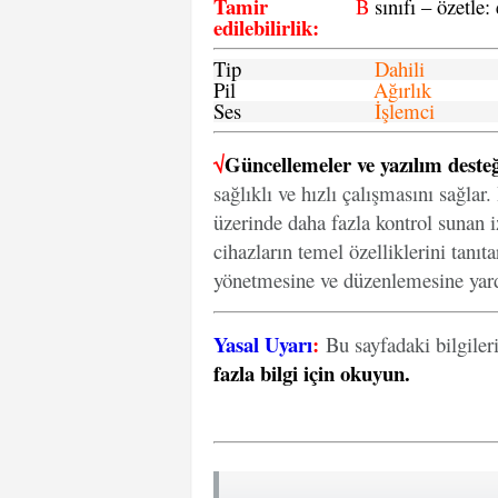
Tamir
B
sınıfı – özetle:
edilebilirlik
:
Tip
Dahili
Pil
Ağırlık
Ses
İşlemci
√
Güncellemeler ve yazılım desteğ
sağlıklı ve hızlı çalışmasını sağlar
üzerinde daha fazla kontrol sunan iz
cihazların temel özelliklerini tanıt
yönetmesine ve düzenlemesine yard
Yasal Uyarı
:
Bu sayfadaki bilgiler
fazla bilgi için okuyun
.