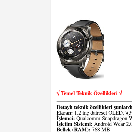
√ Temel Teknik Öze
llikleri √
Detaylı teknik özellikleri şunlardı
Ekran:
1.2 inç dairesel OLED, \(3
İşlemci:
Qualcomm Snapdragon W
İşletim Sistemi:
Android Wear 2.0 
Bellek (RAM):
768 MB