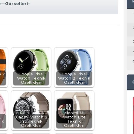
--Görselleri-
 2
Google Pixel
Google Pixel
Watch Teknik
Watch 2 Teknik
Özellikleri
Özellikleri
Xiaomi Mi
l
Xiaomi Watch 2
Watch Lite
ik
Pro Teknik
Teknik
Özellikleri
Özellikleri