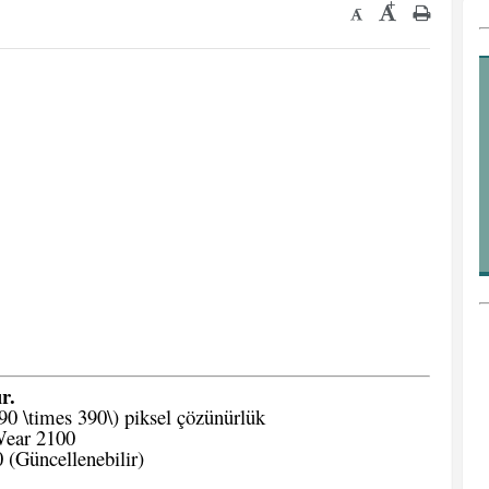
+
-
r.
90 \times 390\) piksel çözünürlük
ear 2100
(Güncellenebilir)