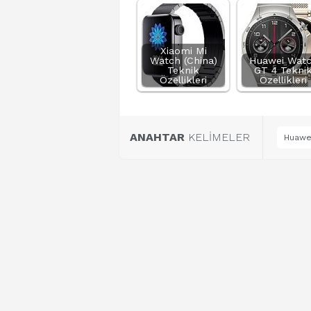
Xiaomi Mi
Watch (China)
Huawei Wat
Teknik
GT 4 Tekni
Özellikleri
Özellikleri
ANAHTAR
KELİMELER
Huawei