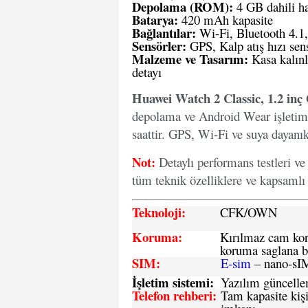
Depolama (ROM):
4 GB dahili ha
Batarya:
420 mAh kapasite
Bağlantılar:
Wi-Fi, Bluetooth 4.1
Sensörler:
GPS, Kalp atış hızı sens
Malzeme ve Tasarım:
Kasa kalınl
detayı
Huawei Watch 2 Classic, 1.2 in
depolama ve Android Wear işletim si
saattir. GPS, Wi-Fi ve suya dayanıkl
Not:
Detaylı performans testleri ve
tüm teknik özelliklere ve kapsamlı b
Teknoloji:
CFK
/OWN
Koruma:
Kırılmaz cam koru
koruma saglana bi
SIM
:
E-sim
– nano-sI
İşletim sistemi
:
Yazılım güncelleme
Telefon rehberi
:
Tam kapasite kişi