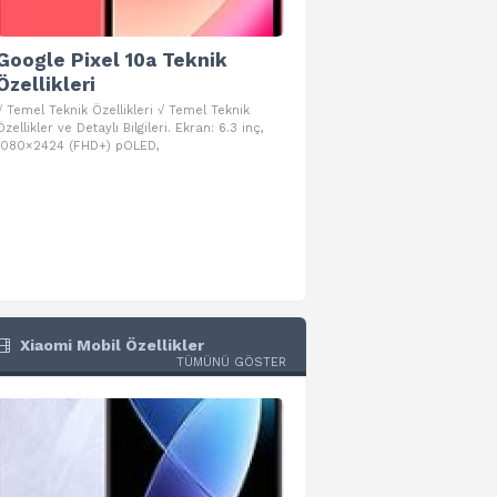
Google Pixel 10a Teknik
Google Pixel 10 Pro 
Özellikleri
Teknik Özellikleri
√ Temel Teknik Özellikleri √ Temel Teknik
√ Temel Teknik Özellikleri √ Goog
Özellikler ve Detaylı Bilgileri. Ekran: 6.3 inç,
Pro Fold Teknik Özellikleri ve Detay
1080×2424 (FHD+) pOLED,
İşlemci: Google Tensor G5
Xiaomi Mobil Özellikler
TÜMÜNÜ GÖSTER