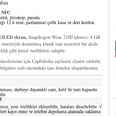
fıza
, NFC
örü, jiroskop, pusula
ığı 12.6 mm; paslanmaz çelik kasa ve deri kordon
ç OLED ekran,
Snapdragon Wear 2100 işlemci, 4 GB
stemiyle donatılmış klasik saat tasarımlı bir akıllı
ılık gibi temel özelliklere sahiptir.
 incelemeler için CepFabrika sayfasını ziyaret edebilir,
ilgilere web sitesindeki tam listeden ulaşabilirsiniz.
ması, darbeye dayanıklı cam, kılıf ile tam kapasite
lir.
M
si, yeni özellikler ekleyebilir, hataları düzeltebilir. √
leri kayıt etme ve telefon depolama alanında saklama