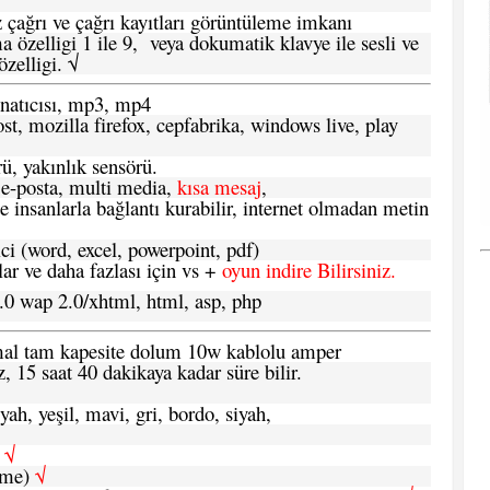
 çağrı ve çağrı kayıtları görüntüleme imkanı
 özelligi 1 ile 9, veya dokumatik klavye ile sesli ve
zelligi. √
atıcısı, mp3, mp4
t, mozilla firefox, cepfabrika, windows live, play
ü, yakınlık sensörü.
e-posta, multi media,
kısa mesaj
,
e insanlarla bağlantı kurabilir, internet olmadan metin
ci (word, excel, powerpoint, pdf)
 ve daha fazlası için vs +
oyun indire Bilirsiniz.
.0 wap 2.0/xhtml, html, asp, php
ormal tam kapesite dolum 10w kablolu amper
, 15 saat 40 dakikaya kadar süre bilir.
yah, yeşil, mavi, gri, bordo, siyah,
h
√
şme)
√