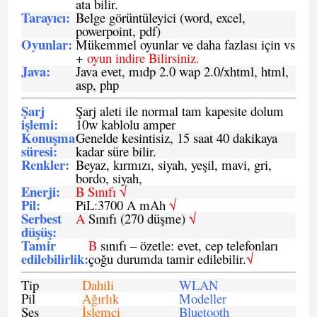
ata bilir.
Tarayıcı
:
Belge görüntüleyici (word, excel,
powerpoint, pdf)
Oyunlar
:
Mükemmel oyunlar ve daha fazlası için vs
+
oyun indire Bilirsiniz.
Java
:
Java evet, mıdp 2.0 wap 2.0/xhtml, html,
asp, php
Şarj
Şarj aleti ile normal tam kapesite dolum
işlemi
:
10w kablolu amper
Konuşma
Genelde kesintisiz, 15 saat 40 dakikaya
süresi
:
kadar süre bilir.
Renkler:
Beyaz, kırmızı, siyah, yeşil, mavi, gri,
bordo, siyah,
Enerji
:
B Sınıfı √
Pil
:
PiL:3700 A mAh
√
Serbest
A
Sınıfı (270 düşme)
√
düşüş
:
Tamir
B
sınıfı – özetle: evet, cep telefonları
edilebilirlik
:
çoğu durumda tamir edilebilir.
√
Tip
Dahili
WLAN
Pil
Ağırlık
Modeller
Ses
İşlemci
Bluetooth