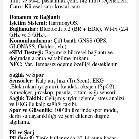
mm) ve 904L paslanmaz çelik (42 mm) seçenekleri.
Cam:
Küresel safir kristal cam.
Donanım ve Bağlantı
İşletim Sistemi:
HarmonyOS.
Bağlantılar:
Bluetooth 5.2 (BR + EDR), Wi-Fi (2.4
GHz ve 5 GHz).
Konumlandırma:
Çift bantlı GNSS (GPS,
GLONASS, Galileo, vb.).
eSIM Desteği:
Bağımsız hücresel bağlantı ve
doğrudan arama yapabilme imkanı.
NFC:
Var. Temassız ödeme özelliği desteklenir.
Sağlık ve Spor
Sensörler:
Kalp atış hızı (TruSeen), EKG
(Elektrokardiyogram), kandaki oksijen (SpO2),
ivmeölçer, jiroskop, pusula, ortam ışığı sensörü.
Sağlık Takibi:
Gelişmiş uyku izleme, stres analizi
ve EKG ile kalp sağlığı takibi.
Spor ve Güvenlik:
100’ün üzerinde spor modu,
derin su dayanıklılığı ve yeni eklenen düşme
algılama.
Pil ve Şarj
Pil Ömrü:
Tipik kullanımda 10-14 güne kadar