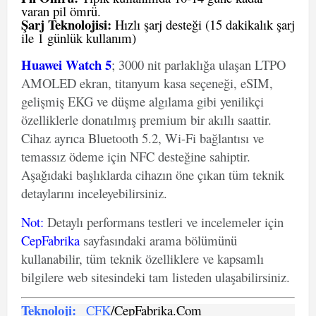
varan pil ömrü.
Şarj Teknolojisi:
Hızlı şarj desteği (15 dakikalık şarj
ile 1 günlük kullanım)
Huawei Watch 5
; 3000 nit parlaklığa ulaşan LTPO
AMOLED ekran, titanyum kasa seçeneği, eSIM,
gelişmiş EKG ve düşme algılama gibi yenilikçi
özelliklerle donatılmış premium bir akıllı saattir.
Cihaz ayrıca Bluetooth 5.2, Wi-Fi bağlantısı ve
temassız ödeme için NFC desteğine sahiptir.
Aşağıdaki başlıklarda cihazın öne çıkan tüm teknik
detaylarını inceleyebilirsiniz.
Not
:
Detaylı performans testleri ve incelemeler için
CepFabrika
sayfasındaki arama bölümünü
kullanabilir, tüm teknik özelliklere ve kapsamlı
bilgilere web sitesindeki tam listeden ulaşabilirsiniz.
Teknoloji:
CFK
/CepFabrika.Com