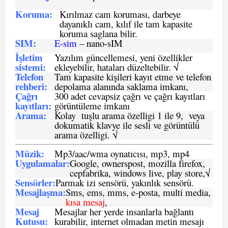
Koruma:
Kırılmaz cam koruması, darbeye
dayanıklı cam, kılıf ile tam kapasite
koruma saglana bilir.
SIM
:
E-sim
– nano-sIM
İşletim
Yazılım güncellemesi, yeni özellikler
sistemi
:
ekleyebilir, hataları düzeltebilir. √
Telefon
Tam kapasite kişileri kayıt etme ve telefon
rehberi
:
depolama alanında saklama imkanı,
Çağrı
300 adet cevapsiz çağrı ve çağrı kayıtları
kayıtları
:
görüntüleme imkanı
Arama:
Kolay tuşlu arama özelligi 1 ile 9, veya
dokumatik klavye ile sesli ve görüntülü
arama özelligi. √
Müzik:
Mp3/aac/wma oynatıcısı, mp3, mp4
Uygulamalar:
Google, ownerspost, mozilla firefox,
cepfabrika, windows live, play store,√
Sensö
rler
:
Parmak izi sensörü, yakınlık sensörü.
Mesajlaşma
:
Sms, ems, mms, e-posta, multi media,
kısa mesaj
,
Mesaj
Mesajlar her yerde insanlarla bağlantı
Kutusu:
kurabilir, internet olmadan metin mesajı