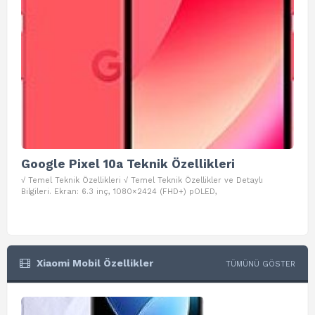
Google Pixel 10a Teknik Özellikleri
Go
√ Temel Teknik Özellikleri √ Temel Teknik Özellikler ve Detaylı
√ Te
Bilgileri. Ekran: 6.3 inç, 1080×2424 (FHD+) pOLED,
ve D
Xiaomi Mobil Özellikler
TÜMÜNÜ GÖSTER