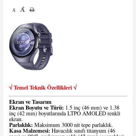
+
-
√ Temel Teknik Öze
llikleri √
Ekran ve Tasarım
Ekran Boyutu ve Türü:
1.5 inç (46 mm) ve 1.38
inç (42 mm) boyutlarında LTPO AMOLED renkli
ekran.
Parlaklık:
Maksimum 3000 nit tepe parlaklık.
Kasa Malzemesi:
Havacılık sınıfı titanyum (46