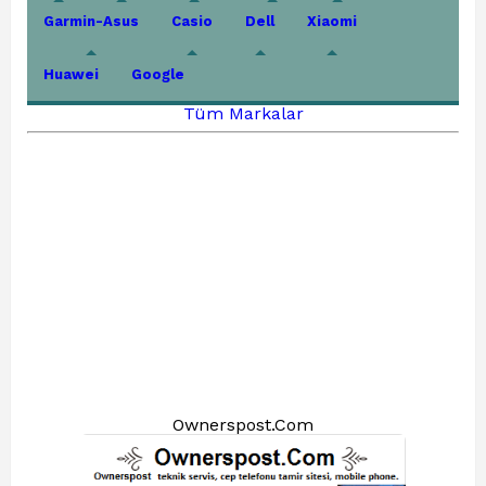
Garmin-Asus
Casio
Dell
Xiaomi
Huawei
Google
Tüm Markalar
Ownerspost.Com