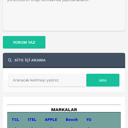
YORUM YAZ
SİTE İÇİ ARAMA
ARA
MARKALAR
TCL
iTEL
APPLE
Bosch
YU