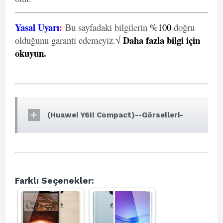
Yasal Uyarı
:
Bu sayfadaki bilgilerin
%100
doğru
Daha fazla bilgi için
olduğunu garanti edemeyiz.√
okuyun
.
(Huawei Y6II Compact)--Görselleri-
Farklı Seçenekler: