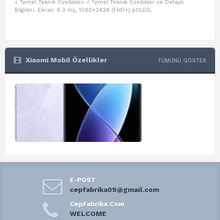
√ Temel Teknik Özellikleri √ Temel Teknik Özellikler ve Detaylı
√ Te
Bilgileri. Ekran: 6.3 inç, 1080×2424 (FHD+) pOLED,
ve D
Xiaomi Mobil Özellikler
TÜMÜNÜ GÖSTER
E-POST
cepfabrika09@gmail.com
CepFabrika.Com
WELCOME