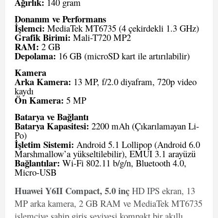
Ağırlık:
140 gram
Donanım ve Performans
İşlemci:
MediaTek MT6735 (4 çekirdekli 1.3 GHz)
Grafik Birimi:
Mali-T720 MP2
RAM:
2 GB
Depolama:
16 GB (microSD kart ile artırılabilir)
Kamera
Arka Kamera:
13 MP, f/2.0 diyafram, 720p video
kaydı
Ön Kamera:
5 MP
Batarya ve Bağlantı
Batarya Kapasitesi:
2200 mAh (Çıkarılamayan Li-
Po)
İşletim Sistemi:
Android 5.1 Lollipop (Android 6.0
Marshmallow’a yükseltilebilir), EMUI 3.1 arayüzü
Bağlantılar:
Wi-Fi 802.11 b/g/n, Bluetooth 4.0,
Micro-USB
Huawei Y6II Compact, 5.0 inç
HD IPS ekran, 13
MP arka kamera, 2 GB RAM ve MediaTek MT6735
işlemciye sahip giriş seviyesi kompakt bir akıllı