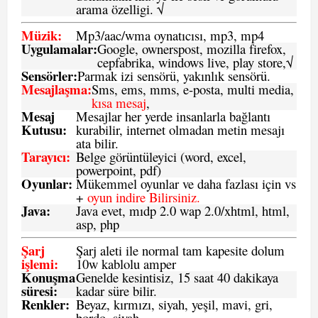
arama özelligi. √
Müzik:
Mp3/aac/wma oynatıcısı, mp3, mp4
Uygulamalar:
Google, ownerspost, mozilla firefox,
cepfabrika, windows live, play store,√
Sensö
rler
:
Parmak izi sensörü, yakınlık sensörü.
Mesajlaşma
:
Sms, ems, mms, e-posta, multi media,
kısa mesaj
,
Mesaj
Mesajlar her yerde insanlarla bağlantı
Kutusu:
kurabilir, internet olmadan metin mesajı
ata bilir.
Tarayıcı
:
Belge görüntüleyici (word, excel,
powerpoint, pdf)
Oyunlar
:
Mükemmel oyunlar ve daha fazlası için vs
+
oyun indire Bilirsiniz.
Java
:
Java evet, mıdp 2.0 wap 2.0/xhtml, html,
asp, php
Şarj
Şarj aleti ile normal tam kapesite dolum
işlemi
:
10w kablolu amper
Konuşma
Genelde kesintisiz, 15 saat 40 dakikaya
süresi
:
kadar süre bilir.
Renkler:
Beyaz, kırmızı, siyah, yeşil, mavi, gri,
bordo, siyah,