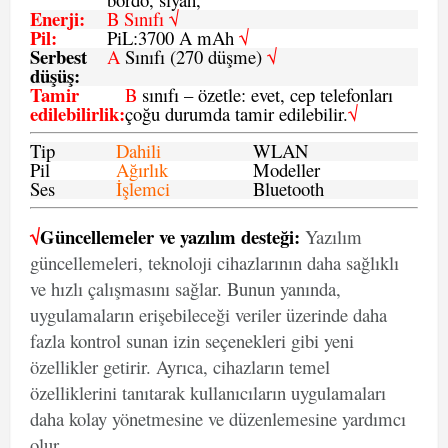
Enerji
:
B Sınıfı √
Pil
:
PiL:3700 A mAh
√
Serbest
A
Sınıfı (270 düşme)
√
düşüş
:
Tamir
B
sınıfı – özetle: evet, cep telefonları
edilebilirlik
:
çoğu durumda tamir edilebilir.
√
Tip
Dahili
WLAN
Pil
Ağırlık
Modeller
Ses
İşlemci
Bluetooth
√
Güncellemeler ve yazılım desteği:
Yazılım
güncellemeleri, teknoloji cihazlarının daha sağlıklı
ve hızlı çalışmasını sağlar. Bunun yanında,
uygulamaların erişebileceği veriler üzerinde daha
fazla kontrol sunan izin seçenekleri gibi yeni
özellikler getirir. Ayrıca, cihazların temel
özelliklerini tanıtarak kullanıcıların uygulamaları
daha kolay yönetmesine ve düzenlemesine yardımcı
olur.