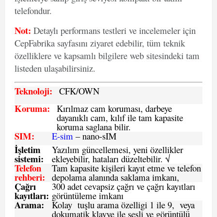
telefondur.
Not:
Detaylı performans testleri ve incelemeler için
CepFabrika sayfasını ziyaret edebilir, tüm teknik
özelliklere ve kapsamlı bilgilere web sitesindeki tam
listeden ulaşabilirsiniz.
Teknoloji:
CFK
/OWN
Koruma:
Kırılmaz cam koruması, darbeye
dayanıklı cam, kılıf ile tam kapasite
koruma saglana bilir.
SIM
:
E-sim
– nano-sIM
İşletim
Yazılım güncellemesi, yeni özellikler
sistemi
:
ekleyebilir, hataları düzeltebilir. √
Telefon
Tam kapasite kişileri kayıt etme ve telefon
rehberi
:
depolama alanında saklama imkanı,
Çağrı
300 adet cevapsiz çağrı ve çağrı kayıtları
kayıtları
:
görüntüleme imkanı
Arama:
Kolay tuşlu arama özelligi 1 ile 9, veya
dokumatik klavye ile sesli ve görüntülü