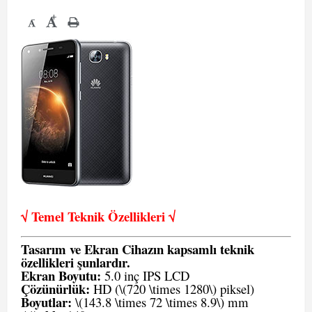
+
-
√ Temel Teknik Öze
llikleri √
Tasarım ve Ekran Cihazın kapsamlı teknik
özellikleri şunlardır.
Ekran Boyutu:
5.0 inç IPS LCD
Çözünürlük:
HD (\(720 \times 1280\) piksel)
Boyutlar:
\(143.8 \times 72 \times 8.9\) mm