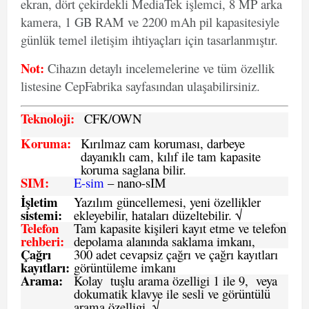
ekran, dört çekirdekli MediaTek işlemci, 8 MP arka
kamera, 1 GB RAM ve 2200 mAh pil kapasitesiyle
günlük temel iletişim ihtiyaçları için tasarlanmıştır.
Not:
Cihazın detaylı incelemelerine ve tüm özellik
listesine CepFabrika sayfasından ulaşabilirsiniz.
Teknoloji:
CFK
/OWN
Koruma:
Kırılmaz cam koruması, darbeye
dayanıklı cam, kılıf ile tam kapasite
koruma saglana bilir.
SIM
:
E-sim
– nano-sIM
İşletim
Yazılım güncellemesi, yeni özellikler
sistemi
:
ekleyebilir, hataları düzeltebilir. √
Telefon
Tam kapasite kişileri kayıt etme ve telefon
rehberi
:
depolama alanında saklama imkanı,
Çağrı
300 adet cevapsiz çağrı ve çağrı kayıtları
kayıtları
:
görüntüleme imkanı
Arama:
Kolay tuşlu arama özelligi 1 ile 9, veya
dokumatik klavye ile sesli ve görüntülü
arama özelligi. √