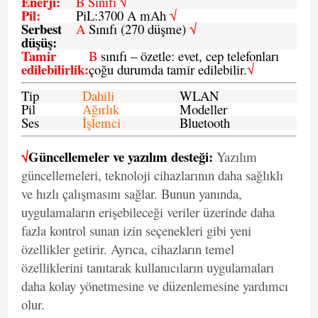
Enerji
:
B Sınıfı √
Pil
:
PiL:3700 A mAh
√
Serbest
A
Sınıfı (270 düşme)
√
düşüş
:
Tamir
B
sınıfı – özetle: evet, cep telefonları
edilebilirlik
:
çoğu durumda tamir edilebilir.
√
Tip
Dahili
WLAN
Pil
Ağırlık
Modeller
Ses
İşlemci
Bluetooth
√
Güncellemeler ve yazılım desteği:
Yazılım
güncellemeleri, teknoloji cihazlarının daha sağlıklı
ve hızlı çalışmasını sağlar. Bunun yanında,
uygulamaların erişebileceği veriler üzerinde daha
fazla kontrol sunan izin seçenekleri gibi yeni
özellikler getirir. Ayrıca, cihazların temel
özelliklerini tanıtarak kullanıcıların uygulamaları
daha kolay yönetmesine ve düzenlemesine yardımcı
olur.