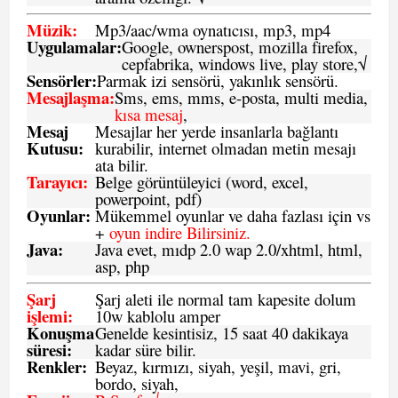
Müzik:
Mp3/aac/wma oynatıcısı, mp3, mp4
Uygulamalar:
Google, ownerspost, mozilla firefox,
cepfabrika, windows live, play store,√
Sensö
rler
:
Parmak izi sensörü, yakınlık sensörü.
Mesajlaşma
:
Sms, ems, mms, e-posta, multi media,
kısa mesaj
,
Mesaj
Mesajlar her yerde insanlarla bağlantı
Kutusu:
kurabilir, internet olmadan metin mesajı
ata bilir.
Tarayıcı
:
Belge görüntüleyici (word, excel,
powerpoint, pdf)
Oyunlar
:
Mükemmel oyunlar ve daha fazlası için vs
+
oyun indire Bilirsiniz.
Java
:
Java evet, mıdp 2.0 wap 2.0/xhtml, html,
asp, php
Şarj
Şarj aleti ile normal tam kapesite dolum
işlemi
:
10w kablolu amper
Konuşma
Genelde kesintisiz, 15 saat 40 dakikaya
süresi
:
kadar süre bilir.
Renkler:
Beyaz, kırmızı, siyah, yeşil, mavi, gri,
bordo, siyah,