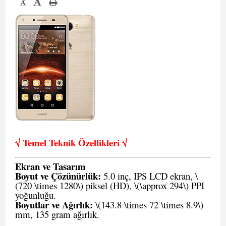
-
√ Temel Teknik Öze
llikleri √
Ekran ve Tasarım
Boyut ve Çözünürlük:
5.0 inç, IPS LCD ekran, \
(720 \times 1280\) piksel (HD), \(\approx 294\) PPI
yoğunluğu.
Boyutlar ve Ağırlık:
\(143.8 \times 72 \times 8.9\)
mm, 135 gram ağırlık.