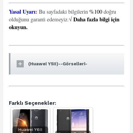
Yasal Uyarı
:
Bu sayfadaki bilgilerin
%100
doğru
Daha fazla bilgi için
olduğunu garanti edemeyiz.√
okuyun
.
(Huawei Y5II)--Görselleri-
Farklı Seçenekler:
Huawei Y6II