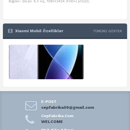
Bilgileri. Ekran: 6.3 inç, 1080×2424 (FHD+) pOLED,
ve D
Xiaomi Mobil Özellikler
TÜMÜNÜ GÖSTER
E-POST
cepfabrika09@gmail.com
CepFabrika.Com
WELCOME