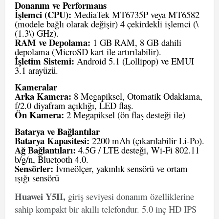
Donanım ve Performans
İşlemci (CPU):
MediaTek MT6735P veya MT6582
(modele bağlı olarak değişir) 4 çekirdekli işlemci (\
(1.3\) GHz).
RAM ve Depolama:
1 GB RAM, 8 GB dahili
depolama (MicroSD kart ile artırılabilir).
İşletim Sistemi:
Android 5.1 (Lollipop) ve EMUI
3.1 arayüzü.
Kameralar
Arka Kamera:
8 Megapiksel, Otomatik Odaklama,
f/2.0 diyafram açıklığı, LED flaş.
Ön Kamera:
2 Megapiksel (ön flaş desteği ile)
Batarya ve Bağlantılar
Batarya Kapasitesi:
2200 mAh (çıkarılabilir Li-Po).
Ağ Bağlantıları:
4.5G / LTE desteği, Wi-Fi 802.11
b/g/n, Bluetooth 4.0.
Sensörler:
İvmeölçer, yakınlık sensörü ve ortam
ışığı sensörü
Huawei Y5II,
giriş seviyesi donanım özelliklerine
sahip kompakt bir akıllı telefondur. 5.0 inç HD IPS