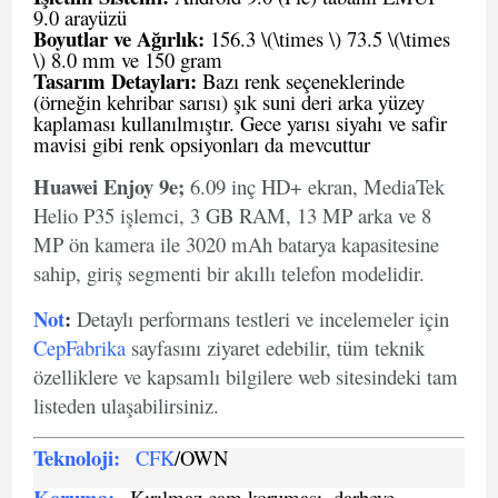
9.0 arayüzü
Boyutlar ve Ağırlık:
156.3 \(\times \) 73.5 \(\times
\) 8.0 mm ve 150 gram
Tasarım Detayları:
Bazı renk seçeneklerinde
(örneğin kehribar sarısı) şık suni deri arka yüzey
kaplaması kullanılmıştır. Gece yarısı siyahı ve safir
mavisi gibi renk opsiyonları da mevcuttur
Huawei Enjoy 9e;
6.09 inç HD+ ekran, MediaTek
Helio P35 işlemci, 3 GB RAM, 13 MP arka ve 8
MP ön kamera ile 3020 mAh batarya kapasitesine
sahip, giriş segmenti bir akıllı telefon modelidir.
Not
:
Detaylı performans testleri ve incelemeler için
CepFabrika
sayfasını ziyaret edebilir, tüm teknik
özelliklere ve kapsamlı bilgilere web sitesindeki tam
listeden ulaşabilirsiniz.
Teknoloji:
CFK
/OWN
Koruma:
Kırılmaz cam koruması, darbeye