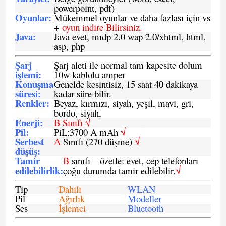
powerpoint, pdf)
Oyunlar
:
Mükemmel oyunlar ve daha fazlası için vs
+
oyun indire Bilirsiniz.
Java
:
Java evet, mıdp 2.0 wap 2.0/xhtml, html,
asp, php
Şarj
Şarj aleti ile normal tam kapesite dolum
işlemi
:
10w kablolu amper
Konuşma
Genelde kesintisiz, 15 saat 40 dakikaya
süresi
:
kadar süre bilir.
Renkler:
Beyaz, kırmızı, siyah, yeşil, mavi, gri,
bordo, siyah,
Enerji
:
B Sınıfı √
Pil
:
PiL:3700 A mAh
√
Serbest
A
Sınıfı (270 düşme)
√
düşüş
:
Tamir
B
sınıfı – özetle: evet, cep telefonları
edilebilirlik
:
çoğu durumda tamir edilebilir.
√
Tip
Dahili
WLAN
Pil
Ağırlık
Modeller
Ses
İşlemci
Bluetooth