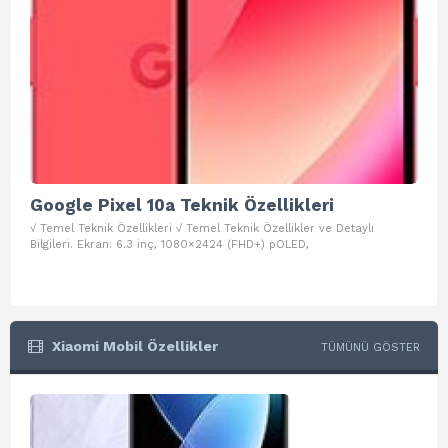
Google Pixel 10a Teknik Özellikleri
Go
√ Temel Teknik Özellikleri √ Temel Teknik Özellikler ve Detaylı
√ Te
Bilgileri. Ekran: 6.3 inç, 1080×2424 (FHD+) pOLED,
ve D
Xiaomi Mobil Özellikler
TÜMÜNÜ GÖSTER