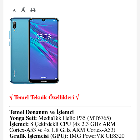
+
-
√ Temel Teknik Öze
llikleri √
Temel Donanım ve İşlemci
Yonga Seti:
MediaTek Helio P35 (MT6765)
İşlemci:
8 Çekirdekli CPU (4x 2.3 GHz ARM
Cortex-A53 ve 4x 1.8 GHz ARM Cortex-A53)
Grafik İşlemcisi (GPU):
IMG PowerVR GE8320