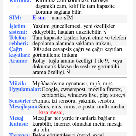
dayanıklı cam, kılıf ile tam kapasite
koruma saglana bilir.
SIM
:
E-sim
– nano-sIM
İşletim
Yazılım güncellemesi, yeni özellikler
sistemi
:
ekleyebilir, hataları düzeltebilir. √
Telefon
Tam kapasite kişileri kayıt etme ve telefon
rehberi
:
depolama alanında saklama imkanı,
Çağrı
300 adet cevapsiz çağrı ve çağrı kayıtları
kayıtları
:
görüntüleme imkanı
Arama:
Kolay tuşlu arama özelligi 1 ile 9, veya
dokumatik klavye ile sesli ve görüntülü
arama özelligi. √
Müzik:
Mp3/aac/wma oynatıcısı, mp3, mp4
Uygulamalar:
Google, ownerspost, mozilla firefox,
cepfabrika, windows live, play store,√
Sensö
rler
:
Parmak izi sensörü, yakınlık sensörü.
Mesajlaşma
:
Sms, ems, mms, e-posta, multi media,
kısa mesaj
,
Mesaj
Mesajlar her yerde insanlarla bağlantı
Kutusu:
kurabilir, internet olmadan metin mesajı
ata bilir.
Tarayıcı
:
Belge görüntüleyici (word, excel,