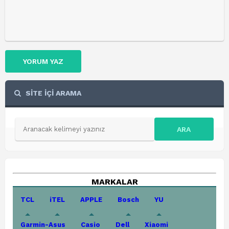
YORUM YAZ
SİTE İÇİ ARAMA
ARA
MARKALAR
TCL
iTEL
APPLE
Bosch
YU
Garmin-Asus
Casio
Dell
Xiaomi