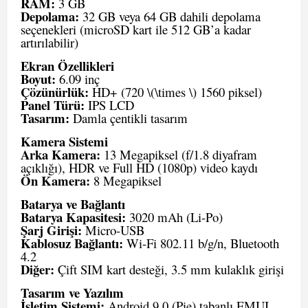
RAM:
3 GB
Depolama:
32 GB veya 64 GB dahili depolama
seçenekleri (microSD kart ile 512 GB’a kadar
artırılabilir)
Ekran Özellikleri
Boyut:
6.09 inç
Çözünürlük:
HD+ (720 \(\times \) 1560 piksel)
Panel Türü:
IPS LCD
Tasarım:
Damla çentikli tasarım
Kamera Sistemi
Arka Kamera:
13 Megapiksel (f/1.8 diyafram
açıklığı), HDR ve Full HD (1080p) video kaydı
Ön Kamera:
8 Megapiksel
Batarya ve Bağlantı
Batarya Kapasitesi:
3020 mAh (Li-Po)
Şarj Girişi:
Micro-USB
Kablosuz Bağlantı:
Wi-Fi 802.11 b/g/n, Bluetooth
4.2
Diğer:
Çift SIM kart desteği, 3.5 mm kulaklık girişi
Tasarım ve Yazılım
İşletim Sistemi:
Android 9.0 (Pie) tabanlı EMUI