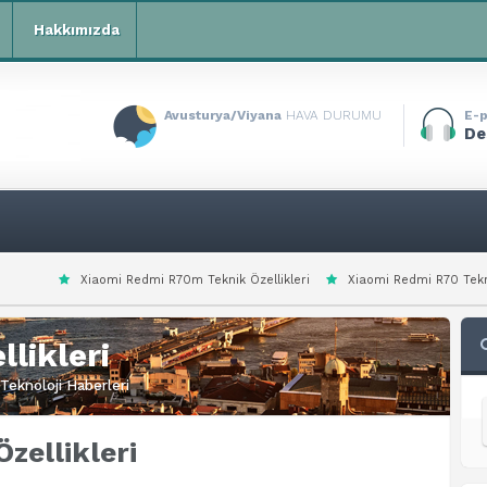
Hakkımızda
Avusturya/Viyana
HAVA DURUMU
E-p
De
edmi R70m Teknik Özellikleri
Xiaomi Redmi R70 Teknik Özellikleri
Xi
likleri
Teknoloji Haberleri
zellikleri