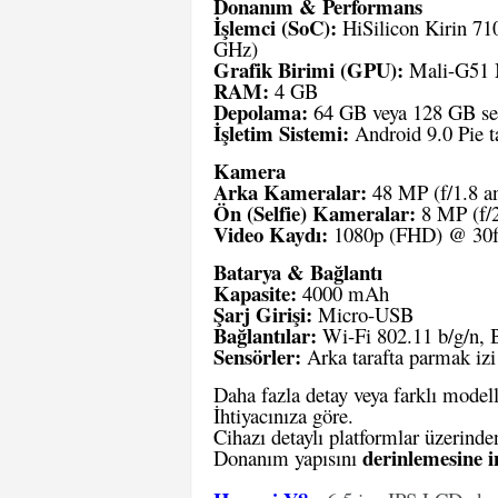
Donanım & Performans
İşlemci (SoC):
HiSilicon Kirin 710
GHz)
Grafik Birimi (GPU):
Mali-G51
RAM:
4 GB
Depolama:
64 GB veya 128 GB seçe
İşletim Sistemi:
Android 9.0 Pie 
Kamera
Arka Kameralar:
48 MP (f/1.8 an
Ön (Selfie) Kameralar:
8 MP (f/2
Video Kaydı:
1080p (FHD) @ 30f
Batarya & Bağlantı
Kapasite:
4000 mAh
Şarj Girişi:
Micro-USB
Bağlantılar:
Wi-Fi 802.11 b/g/n, B
Sensörler:
Arka tarafta parmak iz
Daha fazla detay veya farklı model
İhtiyacınıza göre.
Cihazı detaylı platformlar üzerind
derinlemesine in
Donanım yapısını