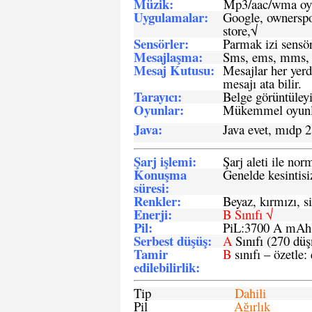
Müzik:
Mp3/aac/wma oyn
Uygulamalar:
Google, ownerspos
store,√
Sensö
rler
:
Parmak izi sensör
Mesajlaşma
:
Sms, ems, mms, 
Mesaj Kutusu:
Mesajlar her yerd
mesajı ata bilir.
Tarayıcı
:
Belge görüntüleyi
Oyunlar
:
Mükemmel oyunlar
Java
:
Java evet, mıdp 2
Şarj işlemi
:
Şarj aleti ile n
Konuşma
Genelde kesintisiz
süresi
:
Renkler:
Beyaz, kırmızı, si
Enerji
:
B Sınıfı √
Pil
:
PiL:3700 A mA
Serbest düşüş
:
A
Sınıfı (270 dü
Tamir
B
sınıfı – özetle:
edilebilirlik
:
Tip
Dahili
Pil
Ağırlık