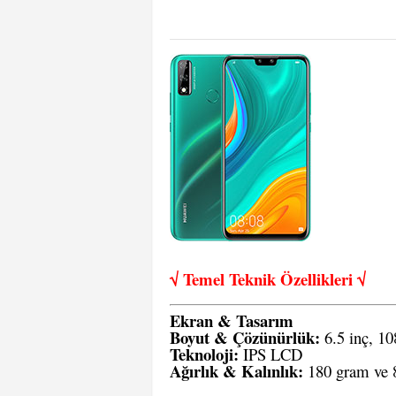
√ Temel Teknik Öze
llikleri √
Ekran & Tasarım
Boyut & Çözünürlük:
6.5 inç, 1
Teknoloji:
IPS LCD
Ağırlık & Kalınlık:
180 gram ve