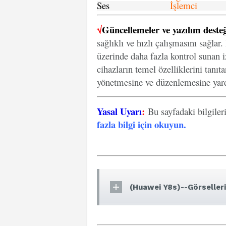
Ses
İşlemci
√
Güncellemeler ve yazılım desteğ
sağlıklı ve hızlı çalışmasını sağlar
üzerinde daha fazla kontrol sunan iz
cihazların temel özelliklerini tanıt
yönetmesine ve düzenlemesine yard
Yasal Uyarı
:
Bu sayfadaki bilgiler
fazla bilgi için okuyun
.
(Huawei Y8s)--Görselleri