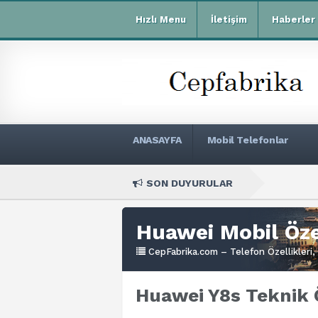
Hızlı Menu
İletişim
Haberler
ANASAYFA
Mobil Telefonlar
SON DUYURULAR
Xiaomi R
Huawei Mobil Özel
CepFabrika.com – Telefon Özellikleri, 
Huawei Y8s Teknik Ö