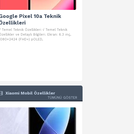
Google Pixel 10a Teknik
Google Pixel 10 Pro 
Özellikleri
Teknik Özellikleri
√ Temel Teknik Özellikleri √ Temel Teknik
√ Temel Teknik Özellikleri √ Goog
Özellikler ve Detaylı Bilgileri. Ekran: 6.3 inç,
Pro Fold Teknik Özellikleri ve Detay
1080×2424 (FHD+) pOLED,
İşlemci: Google Tensor G5
Xiaomi Mobil Özellikler
TÜMÜNÜ GÖSTER