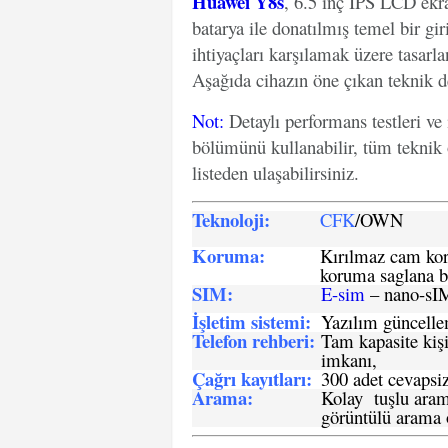
Huawei Y8s
, 6.5 inç IPS LCD ek
batarya ile donatılmış temel bir gi
ihtiyaçları karşılamak üzere tasarla
Aşağıda cihazın öne çıkan teknik det
Not
:
Detaylı performans testleri ve
bölümünü kullanabilir, tüm teknik 
listeden ulaşabilirsiniz.
Teknoloji:
CFK
/OWN
Koruma:
Kırılmaz cam koru
koruma saglana bi
SIM
:
E-sim
– nano-sI
İşletim sistemi
:
Yazılım güncelleme
Telefon rehberi
:
Tam kapasite kişi
imkanı,
Çağrı kayıtları
:
300 adet cevapsiz
Arama:
Kolay tuşlu arama
görüntülü arama ö