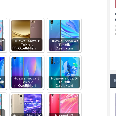
Google Pixel 10 Pro Teknik
Özellikleri
√ Temel Teknik Özellikleri √ Temel Teknik
Özellikler ve Detaylı Bilgileri. Ekran: 6.3 inç,
1280 x 2856 piksel, 120 Hz LTPO
rt
Huawei Mate 8
Huawei nova 4e
Teknik
Teknik
Özellikleri
Özellikleri
a
Huawei nova 3i
Huawei nova 5i
nik
Teknik
Teknik
Özellikleri
Özellikleri
)
Huawei Mate 20
Huawei Y7