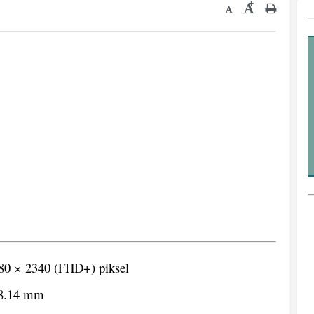
+
-
080 × 2340 (FHD+) piksel
 8.14 mm