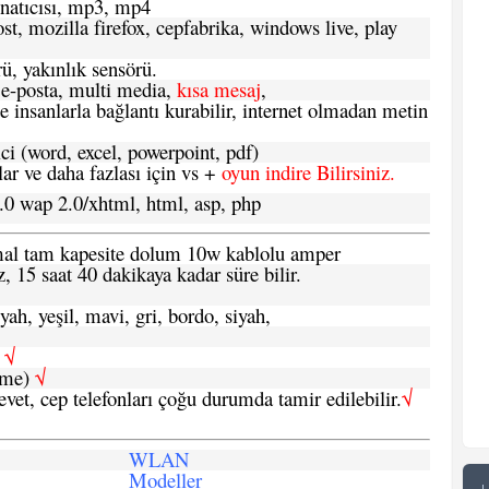
atıcısı, mp3, mp4
t, mozilla firefox, cepfabrika, windows live, play
ü, yakınlık sensörü.
e-posta, multi media,
kısa mesaj
,
e insanlarla bağlantı kurabilir, internet olmadan metin
ci (word, excel, powerpoint, pdf)
 ve daha fazlası için vs +
oyun indire Bilirsiniz.
.0 wap 2.0/xhtml, html, asp, php
ormal tam kapesite dolum 10w kablolu amper
, 15 saat 40 dakikaya kadar süre bilir.
yah, yeşil, mavi, gri, bordo, siyah,
h
√
şme)
√
 evet, cep telefonları çoğu durumda tamir edilebilir.
√
WLAN
Modeller