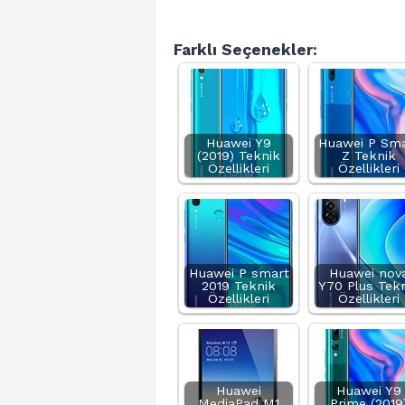
Farklı Seçenekler:
Huawei Y9
Huawei P Sma
(2019) Teknik
Z Teknik
Özellikleri
Özellikleri
Huawei P smart
Huawei nov
2019 Teknik
Y70 Plus Tek
Özellikleri
Özellikleri
Huawei
Huawei Y9
MediaPad M1
Prime (2019