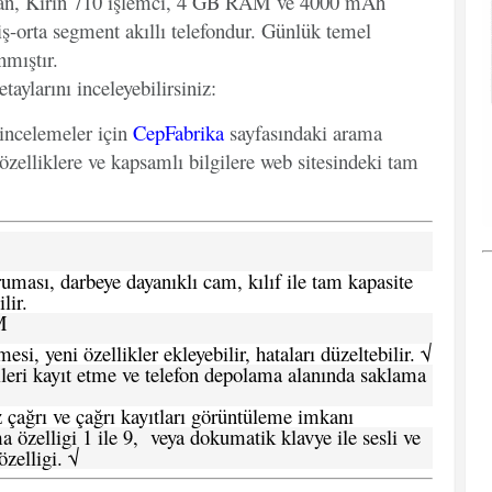
ran, Kirin 710 işlemci, 4 GB RAM ve 4000 mAh
riş-orta segment akıllı telefondur. Günlük temel
nmıştır.
aylarını inceleyebilirsiniz:
 incelemeler için
CepFabrika
sayfasındaki arama
özelliklere ve kapsamlı bilgilere web sitesindeki tam
ması, darbeye dayanıklı cam, kılıf ile tam kapasite
lir.
M
si, yeni özellikler ekleyebilir, hataları düzeltebilir. √
leri kayıt etme ve telefon depolama alanında saklama
 çağrı ve çağrı kayıtları görüntüleme imkanı
 özelligi 1 ile 9, veya dokumatik klavye ile sesli ve
zelligi. √