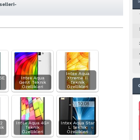
elleri-
Intex Aqua
5E
Intex Aqua
Xtreme II
GenX Teknik
Teknik
Özellikleri
Özellikleri
Y2
Intex Aqua 4G+
Intex Aqua Star
ik
Teknik
L Teknik
Özellikleri
Özellikleri