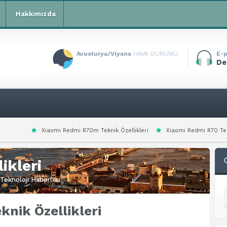
Hakkımızda
Avusturya/Viyana
HAVA DURUMU
E-p
De
i Redmi R70m Teknik Özellikleri
Xiaomi Redmi R70 Teknik Özellikleri
ikleri
Teknoloji Haberleri
knik Özellikleri