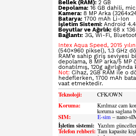
Bellek (RAM):
2 GB
Depolama:
16 GB dahili, mic
Kamera:
8 MP Arka (3264x2
Batarya:
1700 mAh Li-Ion
İşletim Sistemi:
Android 4.4.2
Boyutlar ve Ağırlık:
68 x 136
Bağlantı:
3G, Wi-Fi, Bluetoot
Intex Aqua Speed, 2015 yılı
(540×960 piksel), 1.3 GHz d
RAM’e sahip giriş seviyesi b
depolama, 8 MP arka/5 MP ö
donatılmış, 120g ağırlığında
Not:
Cihaz, 2GB RAM ile o d
hedeflerken, 1700 mAh batary
vaat etmektedir.
Teknoloji:
CFK
/OWN
Koruma:
Kırılmaz cam koru
koruma saglana bi
SIM
:
E-sim
– nano-sI
İşletim sistemi
:
Yazılım güncelleme
Telefon rehberi
:
Tam kapasite kişi