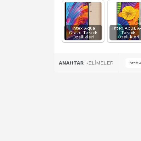
Intex Aqua
Intex Aqua A
Craze Teknik
Teknik
Özellikleri
Özellikleri
ANAHTAR
KELİMELER
Intex 