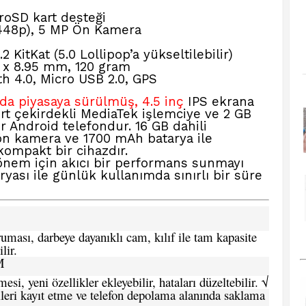
roSD kart desteği
448p), 5 MP Ön Kamera
 KitKat (5.0 Lollipop’a yükseltilebilir)
 x 8.95 mm, 120 gram
h 4.0, Micro USB 2.0, GPS
nda piyasaya sürülmüş, 4.5 inç
IPS ekrana
ört çekirdekli MediaTek işlemciye ve 2 GB
ir Android telefondur. 16 GB dahili
n kamera ve 1700 mAh batarya ile
 kompakt bir cihazdır.
önem için akıcı bir performans sunmayı
ası ile günlük kullanımda sınırlı bir süre
ması, darbeye dayanıklı cam, kılıf ile tam kapasite
lir.
M
si, yeni özellikler ekleyebilir, hataları düzeltebilir. √
leri kayıt etme ve telefon depolama alanında saklama