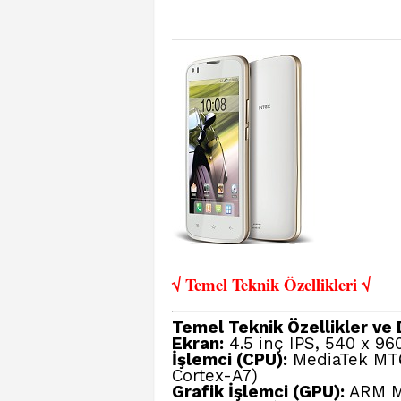
√ Temel Teknik Öze
llikleri √
Temel Teknik Özellikler ve D
Ekran:
4.5 inç IPS, 540 x 96
İşlemci (CPU):
MediaTek MT6
Cortex-A7)
Grafik İşlemci (GPU):
ARM Ma