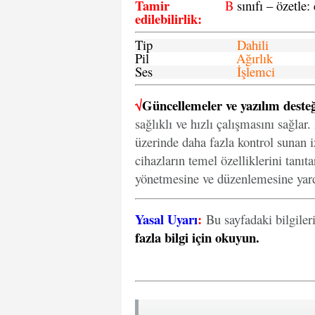
Tamir
B
sınıfı – özetle:
edilebilirlik
:
Tip
Dahili
Pil
Ağırlık
Ses
İşlemci
√
Güncellemeler ve yazılım desteğ
sağlıklı ve hızlı çalışmasını sağlar
üzerinde daha fazla kontrol sunan iz
cihazların temel özelliklerini tanıt
yönetmesine ve düzenlemesine yard
Yasal Uyarı
:
Bu sayfadaki bilgiler
fazla bilgi için okuyun
.