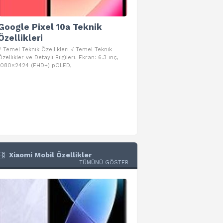
Google Pixel 10a Teknik
Google Pixel 10 Pro 
Özellikleri
Teknik Özellikleri
√ Temel Teknik Özellikleri √ Temel Teknik
√ Temel Teknik Özellikleri √ Goog
Özellikler ve Detaylı Bilgileri. Ekran: 6.3 inç,
Pro Fold Teknik Özellikleri ve Detay
1080×2424 (FHD+) pOLED,
İşlemci: Google Tensor G5
Xiaomi Mobil Özellikler
TÜMÜNÜ GÖSTER