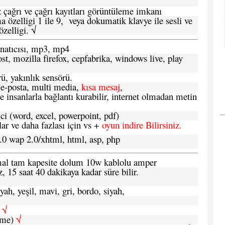
 çağrı ve çağrı kayıtları görüntüleme imkanı
 özelligi 1 ile 9, veya dokumatik klavye ile sesli ve
zelligi. √
atıcısı, mp3, mp4
t, mozilla firefox, cepfabrika, windows live, play
ü, yakınlık sensörü.
e-posta, multi media,
kısa mesaj
,
e insanlarla bağlantı kurabilir, internet olmadan metin
ci (word, excel, powerpoint, pdf)
 ve daha fazlası için vs +
oyun indire Bilirsiniz.
.0 wap 2.0/xhtml, html, asp, php
ormal tam kapesite dolum 10w kablolu amper
, 15 saat 40 dakikaya kadar süre bilir.
yah, yeşil, mavi, gri, bordo, siyah,
h
√
şme)
√