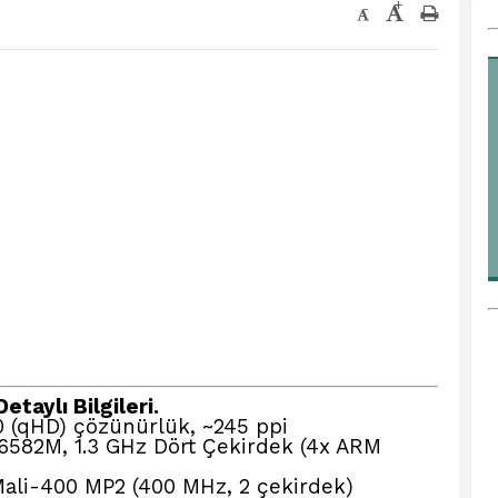
+
-
etaylı Bilgileri.
0 (qHD) çözünürlük, ~245 ppi
582M, 1.3 GHz Dört Çekirdek (4x ARM
li-400 MP2 (400 MHz, 2 çekirdek)