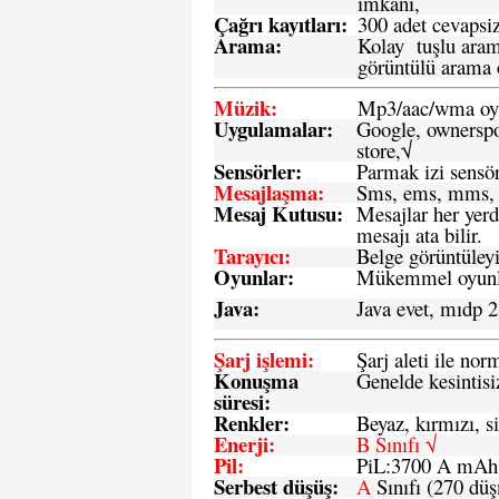
imkanı,
Çağrı kayıtları
:
300 adet cevapsiz
Arama:
Kolay tuşlu arama
görüntülü arama ö
Müzik:
Mp3/aac/wma oyn
Uygulamalar:
Google, ownerspos
store,√
Sensö
rler
:
Parmak izi sensör
Mesajlaşma
:
Sms, ems, mms, 
Mesaj Kutusu:
Mesajlar her yerd
mesajı ata bilir.
Tarayıcı
:
Belge görüntüleyi
Oyunlar
:
Mükemmel oyunlar
Java
:
Java evet, mıdp 2
Şarj işlemi
:
Şarj aleti ile n
Konuşma
Genelde kesintisiz
süresi
:
Renkler:
Beyaz, kırmızı, si
Enerji
:
B Sınıfı √
Pil
:
PiL:3700 A mA
Serbest düşüş
:
A
Sınıfı (270 dü