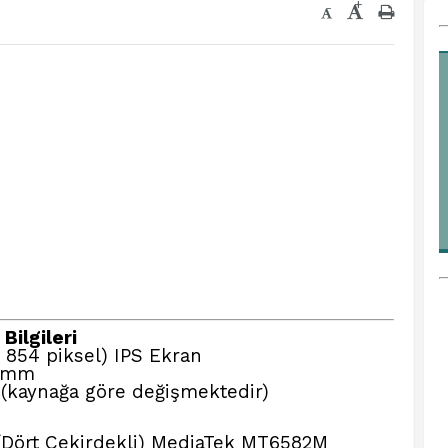
+
-
Bilgileri
 854 piksel) IPS Ekran
5 mm
 (kaynağa göre değişmektedir)
(Dört Çekirdekli) MediaTek MT6582M