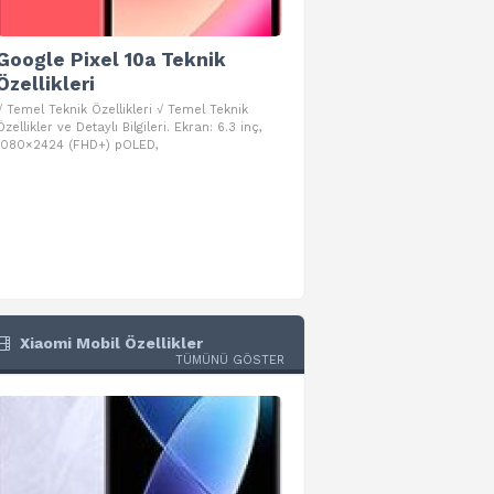
Google Pixel 10a Teknik
Google Pixel 10 Pro 
Özellikleri
Teknik Özellikleri
√ Temel Teknik Özellikleri √ Temel Teknik
√ Temel Teknik Özellikleri √ Goog
Özellikler ve Detaylı Bilgileri. Ekran: 6.3 inç,
Pro Fold Teknik Özellikleri ve Detay
1080×2424 (FHD+) pOLED,
İşlemci: Google Tensor G5
Xiaomi Mobil Özellikler
TÜMÜNÜ GÖSTER