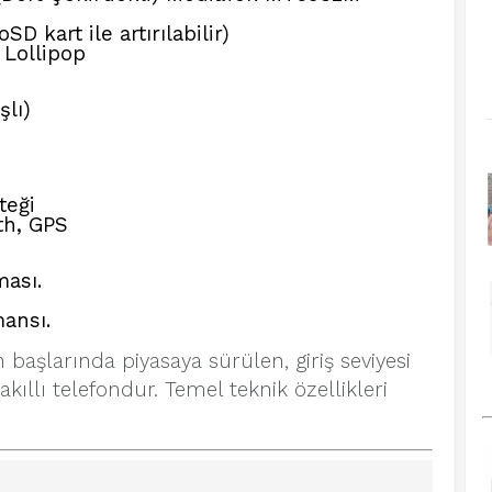
D kart ile artırılabilir)
 Lollipop
lı)
teği
th, GPS
ması.
mansı.
n başlarında piyasaya sürülen, giriş seviyesi
akıllı telefondur. Temel teknik özellikleri