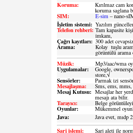
Koruma:
Kırılmaz cam koru
koruma saglana bi
SIM
:
E-sim
– nano-sI
İşletim sistemi
:
Yazılım güncelleme
Telefon rehberi
:
Tam kapasite kişi
imkanı,
Çağrı kayıtları
:
300 adet cevapsiz
Arama:
Kolay tuşlu arama
görüntülü arama ö
Müzik:
Mp3/aac/wma oyn
Uygulamalar:
Google, ownerspos
store,√
Sensö
rler
:
Parmak izi sensör
Mesajlaşma
:
Sms, ems, mms, 
Mesaj Kutusu:
Mesajlar her yerd
mesajı ata bilir.
Tarayıcı
:
Belge görüntüleyi
Oyunlar
:
Mükemmel oyunlar
Java
:
Java evet, mıdp 2
Şarj işlemi
:
Şarj aleti ile n