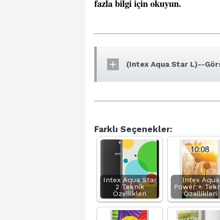
fazla bilgi için okuyun
.
(Intex Aqua Star L)--Görs
Farklı Seçenekler:
Intex Aqua Star
Intex Aqua
2 Teknik
Power + Tekn
Özellikleri
Özellikleri