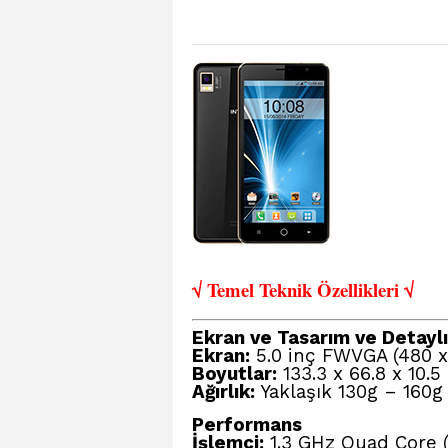
√ Temel Teknik Öze
llikleri √
Ekran ve Tasarım ve Detaylı 
Ekran:
5.0 inç FWVGA (480 x
Boyutlar:
133.3 x 66.8 x 10.
Ağırlık:
Yaklaşık 130g – 160g
Performans
İşlemci:
1.3 GHz Quad Core 