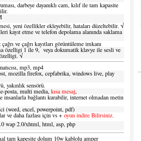
ması, darbeye dayanıklı cam, kılıf ile tam kapasite
lir.
M
si, yeni özellikler ekleyebilir, hataları düzeltebilir. √
leri kayıt etme ve telefon depolama alanında saklama
 çağrı ve çağrı kayıtları görüntüleme imkanı
 özelligi 1 ile 9, veya dokumatik klavye ile sesli ve
zelligi. √
atıcısı, mp3, mp4
t, mozilla firefox, cepfabrika, windows live, play
ü, yakınlık sensörü.
e-posta, multi media,
kısa mesaj
,
e insanlarla bağlantı kurabilir, internet olmadan metin
ci (word, excel, powerpoint, pdf)
 ve daha fazlası için vs +
oyun indire Bilirsiniz.
.0 wap 2.0/xhtml, html, asp, php
ormal tam kapesite dolum 10w kablolu amper