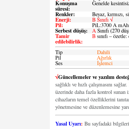
Konuşma
Genelde kesintisiz
süresi
:
Renkler:
Beyaz, kırmızı, si
Enerji
:
B Sınıfı √
Pil
:
PiL:3700 A mA
Serbest düşüş
:
A
Sınıfı (270 dü
Tamir
B
sınıfı – özetle:
edilebilirlik
:
Tip
Dahili
Pil
Ağırlık
Ses
İşlemci
√
Güncellemeler ve yazılım desteğ
sağlıklı ve hızlı çalışmasını sağlar
üzerinde daha fazla kontrol sunan iz
cihazların temel özelliklerini tanıt
yönetmesine ve düzenlemesine yard
Yasal Uyarı
:
Bu sayfadaki bilgiler