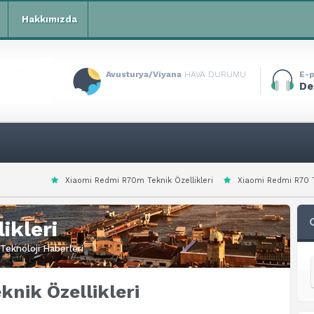
Hakkımızda
Avusturya/Viyana
HAVA DURUMU
E-p
De
i Redmi R70m Teknik Özellikleri
Xiaomi Redmi R70 Teknik Özellikleri
ikleri
Teknoloji Haberleri
knik Özellikleri