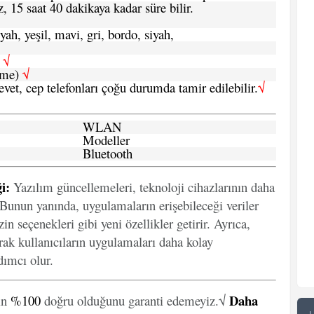
, 15 saat 40 dakikaya kadar süre bilir.
yah, yeşil, mavi, gri, bordo, siyah,
h
√
şme)
√
 evet, cep telefonları çoğu durumda tamir edilebilir.
√
WLAN
Modeller
Bluetooth
i:
Yazılım güncellemeleri, teknoloji cihazlarının daha
. Bunun yanında, uygulamaların erişebileceği veriler
in seçenekleri gibi yeni özellikler getirir. Ayrıca,
arak kullanıcıların uygulamaları daha kolay
ımcı olur.
Daha
in
%100
doğru olduğunu garanti edemeyiz.√