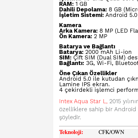
RAM:
1 GB
Dahili Depolama:
8 GB (MicroS
İşletim Sistemi:
Android 5.0
Kamera
Arka Kamera:
8 MP (LED Flaş
Ön Kamera:
2 MP
Batarya ve Bağlantı
Batarya:
2000 mAh Li-ion
SIM:
Çift SIM (Dual SIM) des
Bağlantı:
3G, Wi-Fi, Bluetoo
Öne Çıkan Özellikler
Android 5.0 ile kutudan çık
Lamine IPS ekran.
4 çekirdekli işlemci perfor
Intex Aqua Star L,
2015 yılını
özelliklere sahip bir Android 
şöyledir.
Teknoloji:
CFK
/OWN