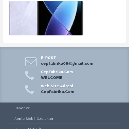
E-POST
cepfabrika09@gmail.com
CepFabrika.Com
WELCOME
Web Site Adresi
CepFabrika.Com
Haberler
Apple Mobil Özellikleri