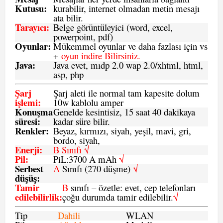
Kutusu:
kurabilir, internet olmadan metin mesajı
ata bilir.
Tarayıcı
:
Belge görüntüleyici (word, excel,
powerpoint, pdf)
Oyunlar
:
Mükemmel oyunlar ve daha fazlası için vs
+
oyun indire Bilirsiniz.
Java
:
Java evet, mıdp 2.0 wap 2.0/xhtml, html,
asp, php
Şarj
Şarj aleti ile normal tam kapesite dolum
işlemi
:
10w kablolu amper
Konuşma
Genelde kesintisiz, 15 saat 40 dakikaya
süresi
:
kadar süre bilir.
Renkler:
Beyaz, kırmızı, siyah, yeşil, mavi, gri,
bordo, siyah,
Enerji
:
B Sınıfı √
Pil
:
PiL:3700 A mAh
√
Serbest
A
Sınıfı (270 düşme)
√
düşüş
:
Tamir
B
sınıfı – özetle: evet, cep telefonları
edilebilirlik
:
çoğu durumda tamir edilebilir.
√
Tip
Dahili
WLAN