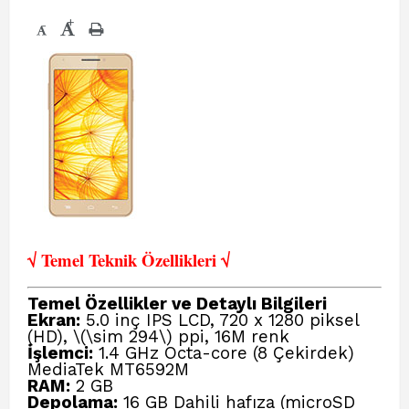
+
-
√ Temel Teknik Öze
llikleri √
Temel Özellikler ve Detaylı Bilgileri
Ekran:
5.0 inç IPS LCD, 720 x 1280 piksel
(HD), \(\sim 294\) ppi, 16M renk
İşlemci:
1.4 GHz Octa-core (8 Çekirdek)
MediaTek MT6592M
RAM:
2 GB
Depolama:
16 GB Dahili hafıza (microSD