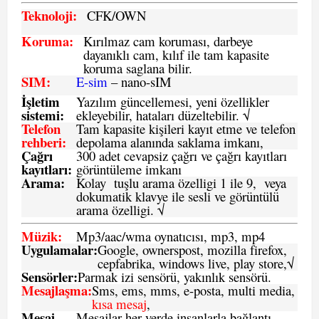
Teknoloji:
CFK
/OWN
Koruma:
Kırılmaz cam koruması, darbeye
dayanıklı cam, kılıf ile tam kapasite
koruma saglana bilir.
SIM
:
E-sim
– nano-sIM
İşletim
Yazılım güncellemesi, yeni özellikler
sistemi
:
ekleyebilir, hataları düzeltebilir. √
Telefon
Tam kapasite kişileri kayıt etme ve telefon
rehberi
:
depolama alanında saklama imkanı,
Çağrı
300 adet cevapsiz çağrı ve çağrı kayıtları
kayıtları
:
görüntüleme imkanı
Arama:
Kolay tuşlu arama özelligi 1 ile 9, veya
dokumatik klavye ile sesli ve görüntülü
arama özelligi. √
Müzik:
Mp3/aac/wma oynatıcısı, mp3, mp4
Uygulamalar:
Google, ownerspost, mozilla firefox,
cepfabrika, windows live, play store,√
Sensö
rler
:
Parmak izi sensörü, yakınlık sensörü.
Mesajlaşma
:
Sms, ems, mms, e-posta, multi media,
kısa mesaj
,
Mesaj
Mesajlar her yerde insanlarla bağlantı