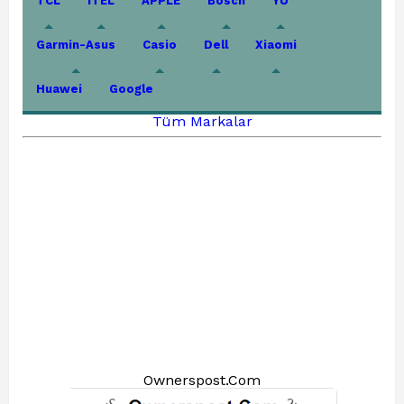
TCL
iTEL
APPLE
Bosch
YU
Garmin-Asus
Casio
Dell
Xiaomi
Huawei
Google
Tüm Markalar
Ownerspost.Com