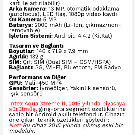
kart ile artırılabilir)
Arka Kamera:
13 MP, otomatik odaklama
(autofocus), LED flaş, 1080p video kaydı
Ön Kamera:
5 MP
Batarya:
2000 mAh (Li-Ion, çıkmaz/non-
removable)
İşletim Sistemi:
Android 4.4.2 (KitKat)
Tasarım ve Bağlantı
Boyutlar:
140 x 71.9 x 7.9 mm
Ağırlık:
132 g
SIM:
Çift SIM (Dual SIM – GSM/HSPA)
Bağlantı:
3G, Wi-Fi, Bluetooth, FM Radyo
Performans ve Diğer
GPU:
Mali-450 MP4
Sensörler:
İvmeölçer, Yakınlık sensörü,
Işık sensörü
Intex Aqua Xtreme II, 2015 yılında piyasaya
sürülmüş,
giriş-orta segment özelliklerine
sahip bir Android akıllı telefondur. Cihazın
öne çıkan teknik özellikleri şöyledir:
Not:
Bu cihaz 2015 yılında çıkmış eski bir
modeldir.