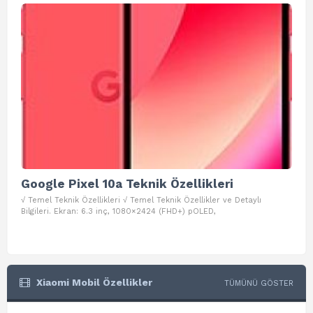
Google Pixel 10a Teknik Özellikleri
Go
√ Temel Teknik Özellikleri √ Temel Teknik Özellikler ve Detaylı
√ Te
Bilgileri. Ekran: 6.3 inç, 1080×2424 (FHD+) pOLED,
ve D
Xiaomi Mobil Özellikler
TÜMÜNÜ GÖSTER