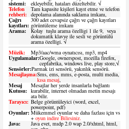
sistemi
:
ekleyebilir, hataları düzeltebilir. √
Telefon
Tam kapasite kişileri kayıt etme ve telefon
rehberi
:
depolama alanında saklama imkanı,
Çağrı
300 adet cevapsiz çağrı ve çağrı kayıtları
kayıtları
:
görüntüleme imkanı
Arama:
Kolay tuşlu arama özelligi 1 ile 9, veya
dokumatik klavye ile sesli ve görüntülü
arama özelligi. √
Müzik:
Mp3/aac/wma oynatıcısı, mp3, mp4
Uygulamalar:
Google, ownerspost, mozilla firefox,
cepfabrika, windows live, play store,√
Sensö
rler
:
Parmak izi sensörü, yakınlık sensörü.
Mesajlaşma
:
Sms, ems, mms, e-posta, multi media,
kısa mesaj
,
Mesaj
Mesajlar her yerde insanlarla bağlantı
Kutusu:
kurabilir, internet olmadan metin mesajı
ata bilir.
Tarayıcı
:
Belge görüntüleyici (word, excel,
powerpoint, pdf)
Oyunlar
:
Mükemmel oyunlar ve daha fazlası için vs
+
oyun indire Bilirsiniz.
Java
:
Java evet, mıdp 2.0 wap 2.0/xhtml, html,
asp, php