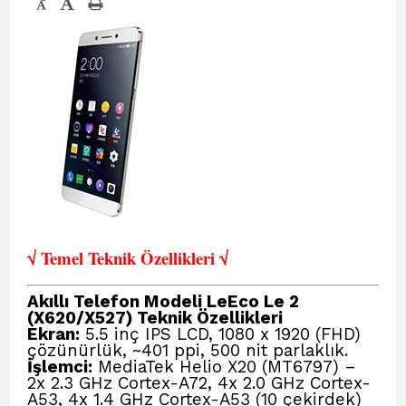
-
√ Temel Teknik Öze
llikleri √
Akıllı Telefon Modeli LeEco Le 2
(X620/X527) Teknik Özellikleri
Ekran:
5.5 inç IPS LCD, 1080 x 1920 (FHD)
çözünürlük, ~401 ppi, 500 nit parlaklık.
İşlemci:
MediaTek Helio X20 (MT6797) –
2x 2.3 GHz Cortex-A72, 4x 2.0 GHz Cortex-
A53, 4x 1.4 GHz Cortex-A53 (10 çekirdek)