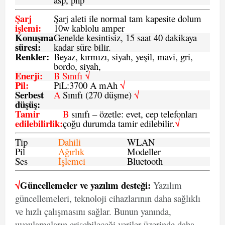
Şarj
Şarj aleti ile normal tam kapesite dolum
işlemi
:
10w kablolu amper
Konuşma
Genelde kesintisiz, 15 saat 40 dakikaya
süresi
:
kadar süre bilir.
Renkler:
Beyaz, kırmızı, siyah, yeşil, mavi, gri,
bordo, siyah,
Enerji
:
B Sınıfı √
Pil
:
PiL:3700 A mAh
√
Serbest
A
Sınıfı (270 düşme)
√
düşüş
:
Tamir
B
sınıfı – özetle: evet, cep telefonları
edilebilirlik
:
çoğu durumda tamir edilebilir.
√
Tip
Dahili
WLAN
Pil
Ağırlık
Modeller
Ses
İşlemci
Bluetooth
√
Güncellemeler ve yazılım desteği:
Yazılım
güncellemeleri, teknoloji cihazlarının daha sağlıklı
ve hızlı çalışmasını sağlar. Bunun yanında,
uygulamaların erişebileceği veriler üzerinde daha