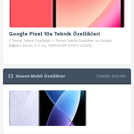
Google Pixel 10a Teknik Özellikleri
Go
√ Temel Teknik Özellikleri √ Temel Teknik Özellikler ve Detaylı
√ Te
Bilgileri. Ekran: 6.3 inç, 1080×2424 (FHD+) pOLED,
ve D
Xiaomi Mobil Özellikler
TÜMÜNÜ GÖSTER