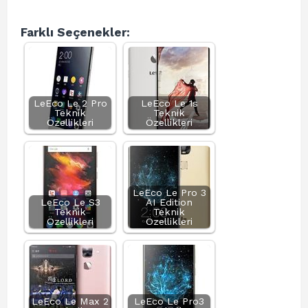
Farklı Seçenekler:
LeEco Le 2 Pro
LeEco Le 1s
Teknik
Teknik
Özellikleri
Özellikleri
LeEco Le Pro 3
LeEco Le S3
AI Edition
Teknik
Teknik
Özellikleri
Özellikleri
LeEco Le Max 2
LeEco Le Pro3