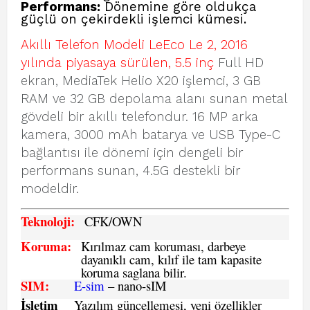
Performans:
Dönemine göre oldukça
güçlü on çekirdekli işlemci kümesi.
Akıllı Telefon Modeli LeEco Le 2, 2016
yılında piyasaya sürülen, 5.5 inç
Full HD
ekran, MediaTek Helio X20 işlemci, 3 GB
RAM ve 32 GB depolama alanı sunan metal
gövdeli bir akıllı telefondur. 16 MP arka
kamera, 3000 mAh batarya ve USB Type-C
bağlantısı ile dönemi için dengeli bir
performans sunan, 4.5G destekli bir
modeldir.
Teknoloji:
CFK
/OWN
Koruma:
Kırılmaz cam koruması, darbeye
dayanıklı cam, kılıf ile tam kapasite
koruma saglana bilir.
SIM
:
E-sim
– nano-sIM
İşletim
Yazılım güncellemesi, yeni özellikler