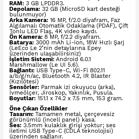
RAM:
3 GB LPDDR3.
Depolama:
32 GB (MicroSD kart desteği
bulunmuyor)
Arka Kamera:
16 MP, f/2.0 diyafram, Faz
Algılamalı Otomatik Odaklama (PDAF), Çift
Tonlu LED Flaş, 4K video kaydı.
Ön Kamera:
8 MP, f/2.2 diyafram.
Batarya:
3000 mAh Li-ion, 18W Hızlı Şarj
(LeEco Le 2’nin detaylarına Epey
üzerinden ulaşabilirsiniz)
İşletim Sistemi:
Android 6.0.1
Marshmallow (Le UI 5.6).
Bağlantı:
USB Type-C, Wi-Fi 802.11
a/b/g/n/ac, Bluetooth 4.2, IR Blaster
(Kızılötesi)
Sensörler:
Parmak izi okuyucu (arka),
İvmeölçer, Jiroskop, Yakınlık, Pusula.
Boyutlar:
151.1 x 74.2 x 7.5 mm, 153 gram.
Öne Çıkan Özellikler
Tasarım:
Tamamen metal, çerçevesiz
görünümlü (incell panel) kasa.
Ses:
3.5mm kulaklık girişi yoktur; ses
iletimi USB Type-C (CDLA teknolojisi)
üzerinden sağlanır.