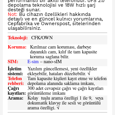
performanslı bir akıllı telefondur. UFS 2.0
depolama teknolojisi ve 18W hızlı şarj
desteği sunar.
Not:
Bu cihazın özellikleri hakkında
detaylı ve en güncel kulnıcı yorumlarına,
Cepfabrika
ve Ownerspost,
sitelerinden
ulaşabilirsiniz.
Teknoloji:
CFK
/OWN
Koruma:
Kırılmaz cam koruması, darbeye
dayanıklı cam, kılıf ile tam kapasite
koruma saglana bilir.
SIM
:
E-sim
– nano-sIM
İşletim
Yazılım güncellemesi, yeni özellikler
sistemi
:
ekleyebilir, hataları düzeltebilir. √
Telefon
Tam kapasite kişileri kayıt etme ve telefon
rehberi
:
depolama alanında saklama imkanı,
Çağrı
300 adet cevapsiz çağrı ve çağrı kayıtları
kayıtları
:
görüntüleme imkanı
Arama:
Kolay tuşlu arama özelligi 1 ile 9, veya
dokumatik klavye ile sesli ve görüntülü
arama özelligi. √