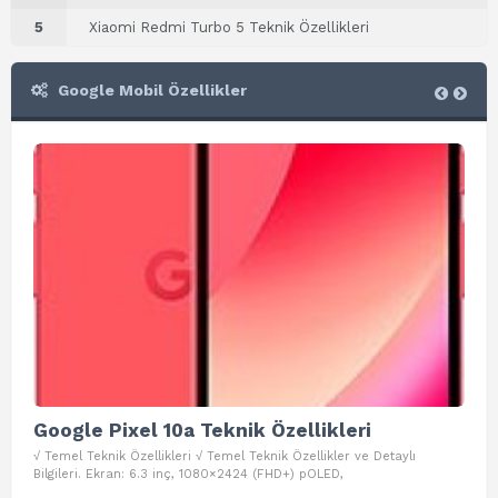
5
Xiaomi Redmi Turbo 5 Teknik Özellikleri
Google Mobil Özellikler
Google Pixel 10a Teknik Özellikleri
Go
√ Temel Teknik Özellikleri √ Temel Teknik Özellikler ve Detaylı
√ Te
Bilgileri. Ekran: 6.3 inç, 1080×2424 (FHD+) pOLED,
ve D