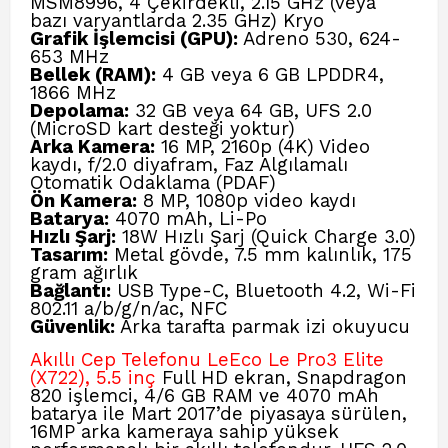
MSM8996, 4 Çekirdekli, 2.15 GHz (veya
bazı varyantlarda 2.35 GHz) Kryo
Grafik İşlemcisi (GPU):
Adreno 530, 624-
653 MHz
Bellek (RAM):
4 GB veya 6 GB LPDDR4,
1866 MHz
Depolama:
32 GB veya 64 GB, UFS 2.0
(MicroSD kart desteği yoktur)
Arka Kamera:
16 MP, 2160p (4K) Video
kaydı, f/2.0 diyafram, Faz Algılamalı
Otomatik Odaklama (PDAF)
Ön Kamera:
8 MP, 1080p video kaydı
Batarya:
4070 mAh, Li-Po
Hızlı Şarj:
18W Hızlı Şarj (Quick Charge 3.0)
Tasarım:
Metal gövde, 7.5 mm kalınlık, 175
gram ağırlık
Bağlantı:
USB Type-C, Bluetooth 4.2, Wi-Fi
802.11 a/b/g/n/ac, NFC
Güvenlik:
Arka tarafta parmak izi okuyucu
Akıllı Cep Telefonu LeEco Le Pro3 Elite
(X722), 5.5 inç
Full HD ekran, Snapdragon
820 işlemci, 4/6 GB RAM ve 4070 mAh
batarya ile Mart 2017’de piyasaya sürülen,
16MP arka kameraya sahip yüksek