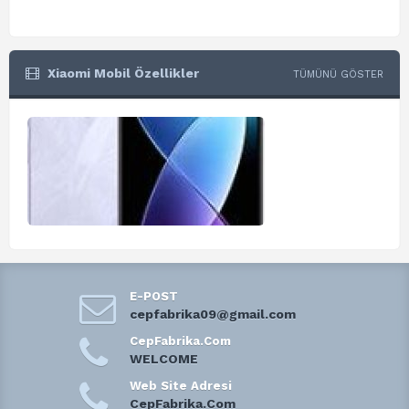
Xiaomi Mobil Özellikler
TÜMÜNÜ GÖSTER
E-POST
cepfabrika09@gmail.com
CepFabrika.Com
WELCOME
Web Site Adresi
CepFabrika.Com