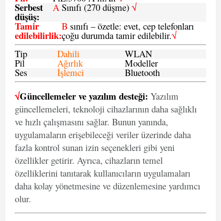
Serbest
A
Sınıfı (270 düşme)
√
düşüş
:
Tamir
B
sınıfı – özetle: evet, cep telefonları
edilebilirlik
:
çoğu durumda tamir edilebilir.
√
Tip
Dahili
WLAN
Pil
Ağırlık
Modeller
Ses
İşlemci
Bluetooth
√
Güncellemeler ve yazılım desteği:
Yazılım
güncellemeleri, teknoloji cihazlarının daha sağlıklı
ve hızlı çalışmasını sağlar. Bunun yanında,
uygulamaların erişebileceği veriler üzerinde daha
fazla kontrol sunan izin seçenekleri gibi yeni
özellikler getirir. Ayrıca, cihazların temel
özelliklerini tanıtarak kullanıcıların uygulamaları
daha kolay yönetmesine ve düzenlemesine yardımcı
olur.