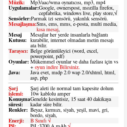
Müzik:
Mp3/aac/wma oynatıcısı, mp3, mp4
Uygulamalar:
Google, ownerspost, mozilla firefox,
cepfabrika, windows live, play store,√
Sensö
rler
:
Parmak izi sensörü, yakınlık sensörü.
Mesajlaşma
:
Sms, ems, mms, e-posta, multi media,
kısa mesaj
,
Mesaj
Mesajlar her yerde insanlarla bağlantı
Kutusu:
kurabilir, internet olmadan metin mesajı
ata bilir.
Tarayıcı
:
Belge görüntüleyici (word, excel,
powerpoint, pdf)
Oyunlar
:
Mükemmel oyunlar ve daha fazlası için vs
+
oyun indire Bilirsiniz.
Java
:
Java evet, mıdp 2.0 wap 2.0/xhtml, html,
asp, php
Şarj
Şarj aleti ile normal tam kapesite dolum
işlemi
:
10w kablolu amper
Konuşma
Genelde kesintisiz, 15 saat 40 dakikaya
süresi
:
kadar süre bilir.
Renkler:
Beyaz, kırmızı, siyah, yeşil, mavi, gri,
bordo, siyah,
Enerji
:
B Sınıfı √
Pil
:
PiL:3700 A mAh
√