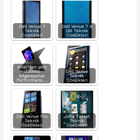
Dell Venue 7
Dell Venue 7 8
Teknik
GB Teknik
Özellikleri
Özellikleri
Acer’dan yeni
dizüstü
Dell Venue
bilgisayarlar
Teknik
Performans,…
Özellikleri
Dell Venue Pro
Jolla Tablet
Teknik
Teknik
Özellikleri
Özellikleri