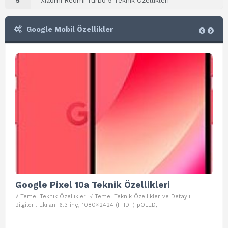
5
Xiaomi Redmi Turbo 5 Teknik Özellikleri
Google Mobil Özellikler
Google Pixel 10a Teknik Özellikleri
Go
√ Temel Teknik Özellikleri √ Temel Teknik Özellikler ve Detaylı
√ Te
Bilgileri. Ekran: 6.3 inç, 1080×2424 (FHD+) pOLED,
ve D