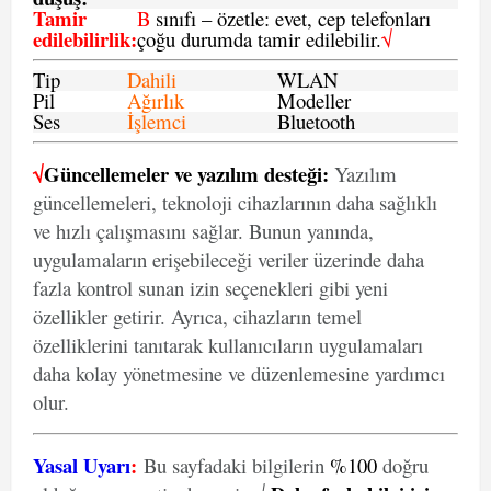
Tamir
B
sınıfı – özetle: evet, cep telefonları
edilebilirlik
:
çoğu durumda tamir edilebilir.
√
Tip
Dahili
WLAN
Pil
Ağırlık
Modeller
Ses
İşlemci
Bluetooth
√
Güncellemeler ve yazılım desteği:
Yazılım
güncellemeleri, teknoloji cihazlarının daha sağlıklı
ve hızlı çalışmasını sağlar. Bunun yanında,
uygulamaların erişebileceği veriler üzerinde daha
fazla kontrol sunan izin seçenekleri gibi yeni
özellikler getirir. Ayrıca, cihazların temel
özelliklerini tanıtarak kullanıcıların uygulamaları
daha kolay yönetmesine ve düzenlemesine yardımcı
olur.
Yasal Uyarı
:
Bu sayfadaki bilgilerin
%100
doğru