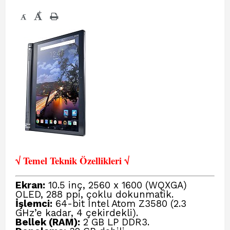
+
-
√ Temel Teknik Öze
llikleri √
Ekran:
10.5 inç, 2560 x 1600 (WQXGA)
OLED, 288 ppi, çoklu dokunmatik.
İşlemci:
64-bit Intel Atom Z3580 (2.3
GHz’e kadar, 4 çekirdekli).
Bellek (RAM):
2 GB LP DDR3.