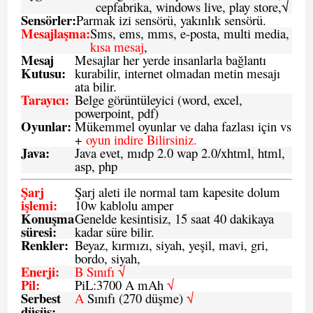
cepfabrika, windows live, play store,√
Sensö
rler
:
Parmak izi sensörü, yakınlık sensörü.
Mesajlaşma
:
Sms, ems, mms, e-posta, multi media,
kısa mesaj
,
Mesaj
Mesajlar her yerde insanlarla bağlantı
Kutusu:
kurabilir, internet olmadan metin mesajı
ata bilir.
Tarayıcı
:
Belge görüntüleyici (word, excel,
powerpoint, pdf)
Oyunlar
:
Mükemmel oyunlar ve daha fazlası için vs
+
oyun indire Bilirsiniz.
Java
:
Java evet, mıdp 2.0 wap 2.0/xhtml, html,
asp, php
Şarj
Şarj aleti ile normal tam kapesite dolum
işlemi
:
10w kablolu amper
Konuşma
Genelde kesintisiz, 15 saat 40 dakikaya
süresi
:
kadar süre bilir.
Renkler:
Beyaz, kırmızı, siyah, yeşil, mavi, gri,
bordo, siyah,
Enerji
:
B Sınıfı √
Pil
:
PiL:3700 A mAh
√
Serbest
A
Sınıfı (270 düşme)
√
düşüş
: