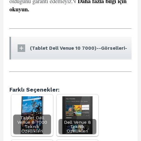
Daha fazla bilgi için
olduğunu garanti edemeyiz.√
okuyun
.
(Tablet Dell Venue 10 7000)--Görselleri-
Farklı Seçenekler:
Tablet Dell
Venue 8 7000
Dell Venue 8
Teknik
Teknik
Özellikleri
Özellikleri