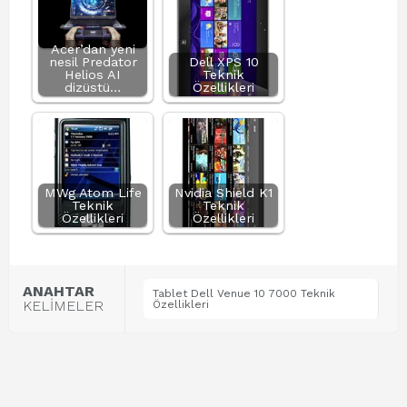
Acer’dan yeni
nesil Predator
Dell XPS 10
Helios AI
Teknik
dizüstü…
Özellikleri
MWg Atom Life
Nvidia Shield K1
Teknik
Teknik
Özellikleri
Özellikleri
ANAHTAR
Tablet Dell Venue 10 7000 Teknik
KELİMELER
Özellikleri