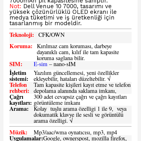
7000mAh pil kapasitesine sahiptir.
Not:
Dell Venue 10 7000, tasarımı ve
yüksek çözünürlüklü OLED ekranı ile
medya tüketimi ve iş üretkenliği için
tasarlanmış bir modeldir.
Teknoloji:
CFK
/OWN
Koruma:
Kırılmaz cam koruması, darbeye
dayanıklı cam, kılıf ile tam kapasite
koruma saglana bilir.
SIM
:
E-sim
– nano-sIM
İşletim
Yazılım güncellemesi, yeni özellikler
sistemi
:
ekleyebilir, hataları düzeltebilir. √
Telefon
Tam kapasite kişileri kayıt etme ve telefon
rehberi
:
depolama alanında saklama imkanı,
Çağrı
300 adet cevapsiz çağrı ve çağrı kayıtları
kayıtları
:
görüntüleme imkanı
Arama:
Kolay tuşlu arama özelligi 1 ile 9, veya
dokumatik klavye ile sesli ve görüntülü
arama özelligi. √
Müzik:
Mp3/aac/wma oynatıcısı, mp3, mp4
Uygulamalar:
Google, ownerspost, mozilla firefox,