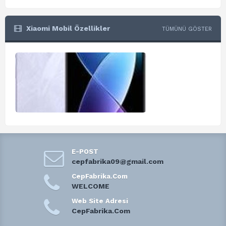
Xiaomi Mobil Özellikler
TÜMÜNÜ GÖSTER
E-POST
cepfabrika09@gmail.com
CepFabrika.Com
WELCOME
Web Site Adresi
CepFabrika.Com