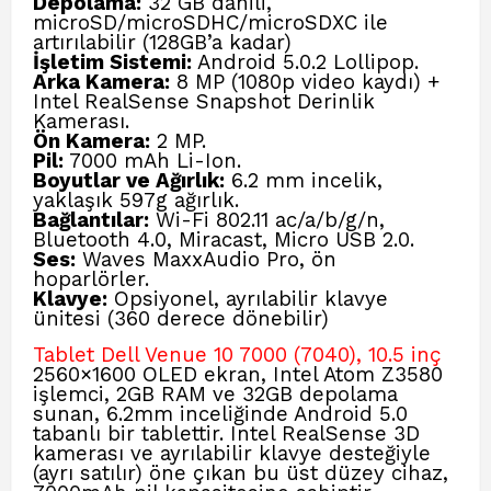
Depolama:
32 GB dahili,
microSD/microSDHC/microSDXC ile
artırılabilir (128GB’a kadar)
İşletim Sistemi:
Android 5.0.2 Lollipop.
Arka Kamera:
8 MP (1080p video kaydı) +
Intel RealSense Snapshot Derinlik
Kamerası.
Ön Kamera:
2 MP.
Pil:
7000 mAh Li-Ion.
Boyutlar ve Ağırlık:
6.2 mm incelik,
yaklaşık 597g ağırlık.
Bağlantılar:
Wi-Fi 802.11 ac/a/b/g/n,
Bluetooth 4.0, Miracast, Micro USB 2.0.
Ses:
Waves MaxxAudio Pro, ön
hoparlörler.
Klavye:
Opsiyonel, ayrılabilir klavye
ünitesi (360 derece dönebilir)
Tablet Dell Venue 10 7000 (7040), 10.5 inç
2560×1600 OLED ekran, Intel Atom Z3580
işlemci, 2GB RAM ve 32GB depolama
sunan, 6.2mm inceliğinde Android 5.0
tabanlı bir tablettir. Intel RealSense 3D
kamerası ve ayrılabilir klavye desteğiyle
(ayrı satılır) öne çıkan bu üst düzey cihaz,