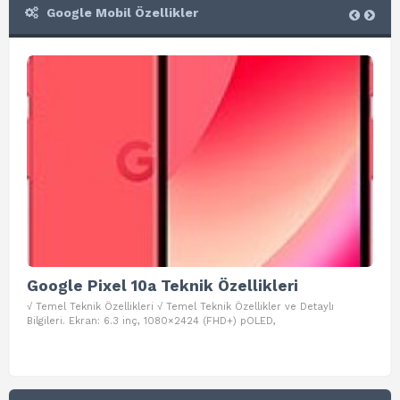
Google Mobil Özellikler
Google Pixel 10a Teknik Özellikleri
Go
√ Temel Teknik Özellikleri √ Temel Teknik Özellikler ve Detaylı
√ Te
Bilgileri. Ekran: 6.3 inç, 1080×2424 (FHD+) pOLED,
ve D