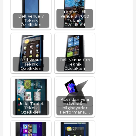
Tablet Dell
Dell Venue 7
Venue 8 7000
Teknik
Teknik
Özellikleri
Özellikleri
Dell Venue
Dell Venue Pro
Teknik
Teknik
Özellikleri
Özellikleri
Acer’dan yeni
Jolla Tablet
dizüstü
Teknik
bilgisayarlar
Özellikleri
Performans,…