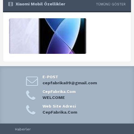
Xiaomi Mobil Özellikler
TÜMÜNÜ GÖSTER
E-POST
cepfabrika09@gmail.com
CepFabrika.Com
WELCOME
Web Site Adresi
CepFabrika.Com
Haberler