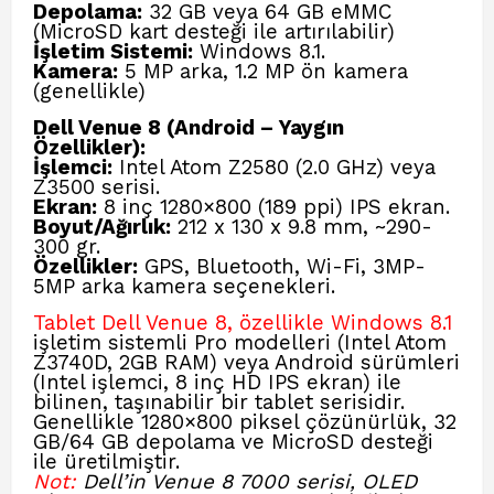
Depolama:
32 GB veya 64 GB eMMC
(MicroSD kart desteği ile artırılabilir)
İşletim Sistemi:
Windows 8.1.
Kamera:
5 MP arka, 1.2 MP ön kamera
(genellikle)
Dell Venue 8 (Android – Yaygın
Özellikler):
İşlemci:
Intel Atom Z2580 (2.0 GHz) veya
Z3500 serisi.
Ekran:
8 inç 1280×800 (189 ppi) IPS ekran.
Boyut/Ağırlık:
212 x 130 x 9.8 mm, ~290-
300 gr.
Özellikler:
GPS, Bluetooth, Wi-Fi, 3MP-
5MP arka kamera seçenekleri.
Tablet Dell Venue 8, özellikle Windows 8.1
işletim sistemli Pro modelleri (Intel Atom
Z3740D, 2GB RAM) veya Android sürümleri
(Intel işlemci, 8 inç HD IPS ekran) ile
bilinen, taşınabilir bir tablet serisidir.
Genellikle 1280×800 piksel çözünürlük, 32
GB/64 GB depolama ve MicroSD desteği
ile üretilmiştir.
Not:
Dell’in Venue 8 7000 serisi, OLED