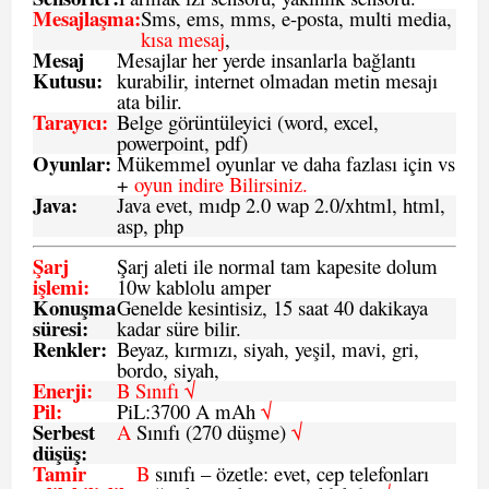
Mesajlaşma
:
Sms, ems, mms, e-posta, multi media,
kısa mesaj
,
Mesaj
Mesajlar her yerde insanlarla bağlantı
Kutusu:
kurabilir, internet olmadan metin mesajı
ata bilir.
Tarayıcı
:
Belge görüntüleyici (word, excel,
powerpoint, pdf)
Oyunlar
:
Mükemmel oyunlar ve daha fazlası için vs
+
oyun indire Bilirsiniz.
Java
:
Java evet, mıdp 2.0 wap 2.0/xhtml, html,
asp, php
Şarj
Şarj aleti ile normal tam kapesite dolum
işlemi
:
10w kablolu amper
Konuşma
Genelde kesintisiz, 15 saat 40 dakikaya
süresi
:
kadar süre bilir.
Renkler:
Beyaz, kırmızı, siyah, yeşil, mavi, gri,
bordo, siyah,
Enerji
:
B Sınıfı √
Pil
:
PiL:3700 A mAh
√
Serbest
A
Sınıfı (270 düşme)
√
düşüş
:
Tamir
B
sınıfı – özetle: evet, cep telefonları