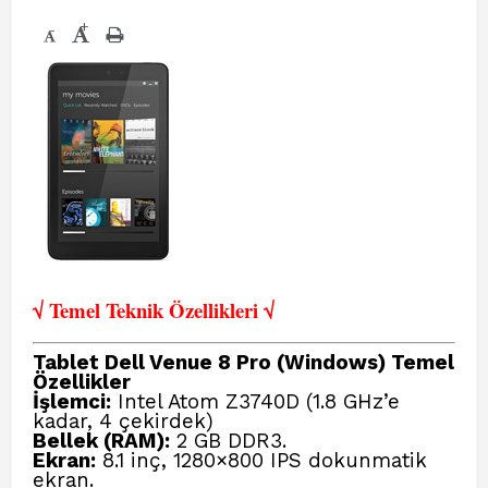
+
-
√ Temel Teknik Öze
llikleri √
Tablet Dell Venue 8 Pro (Windows) Temel
Özellikler
İşlemci:
Intel Atom Z3740D (1.8 GHz’e
kadar, 4 çekirdek)
Bellek (RAM):
2 GB DDR3.
Ekran:
8.1 inç, 1280×800 IPS dokunmatik
ekran.