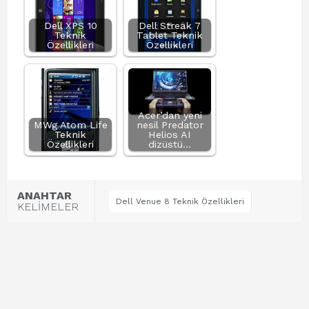
Dell XPS 10
Dell Streak 7
Teknik
Tablet Teknik
Özellikleri
Özellikleri
Acer’dan yeni
MWg Atom Life
nesil Predator
Teknik
Helios AI
Özellikleri
dizüstü…
ANAHTAR
Dell Venue 8 Teknik Özellikleri
KELİMELER