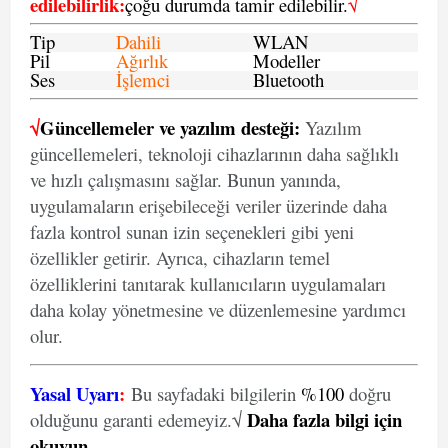
edilebilirlik
:
çoğu durumda tamir edilebilir.
√
Tip
Dahili
WLAN
Pil
Ağırlık
Modeller
Ses
İşlemci
Bluetooth
√
Güncellemeler ve yazılım desteği:
Yazılım
güncellemeleri, teknoloji cihazlarının daha sağlıklı
ve hızlı çalışmasını sağlar. Bunun yanında,
uygulamaların erişebileceği veriler üzerinde daha
fazla kontrol sunan izin seçenekleri gibi yeni
özellikler getirir. Ayrıca, cihazların temel
özelliklerini tanıtarak kullanıcıların uygulamaları
daha kolay yönetmesine ve düzenlemesine yardımcı
olur.
Yasal Uyarı
:
Bu sayfadaki bilgilerin
%100
doğru
Daha fazla bilgi için
olduğunu garanti edemeyiz.√
okuyun
.