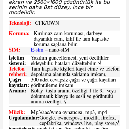
ekran ve 2560×1600 çözünürlük ile bu
serinin daha üst düzey, ince bir
modelidir.
Teknoloji:
CFK
/OWN
Koruma:
Kırılmaz cam koruması, darbeye
dayanıklı cam, kılıf ile tam kapasite
koruma saglana bilir.
SIM
:
E-sim
– nano-sIM
İşletim
Yazılım güncellemesi, yeni özellikler
sistemi
:
ekleyebilir, hataları düzeltebilir. √
Telefon
Tam kapasite kişileri kayıt etme ve telefon
rehberi
:
depolama alanında saklama imkanı,
Çağrı
300 adet cevapsiz çağrı ve çağrı kayıtları
kayıtları
:
görüntüleme imkanı
Arama:
Kolay tuşlu arama özelligi 1 ile 9, veya
dokumatik klavye ile sesli ve görüntülü
arama özelligi. √
Müzik:
Mp3/aac/wma oynatıcısı, mp3, mp4
Uygulamalar:
Google, ownerspost, mozilla firefox,
cepfabrika, windows live, play store,√
Sensö
rler
:
Parmak izi sensörü, yakınlık sensörü.