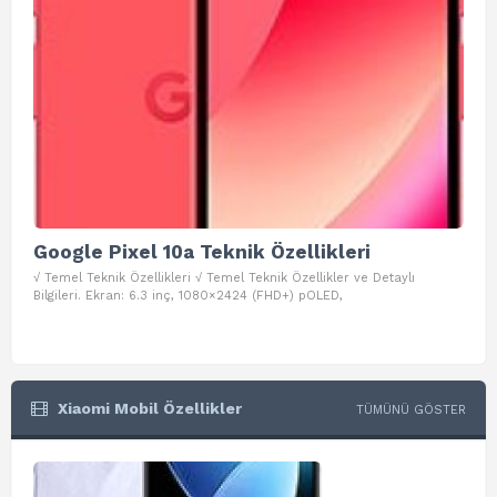
Google Pixel 10a Teknik Özellikleri
Go
√ Temel Teknik Özellikleri √ Temel Teknik Özellikler ve Detaylı
√ Te
Bilgileri. Ekran: 6.3 inç, 1080×2424 (FHD+) pOLED,
ve D
Xiaomi Mobil Özellikler
TÜMÜNÜ GÖSTER