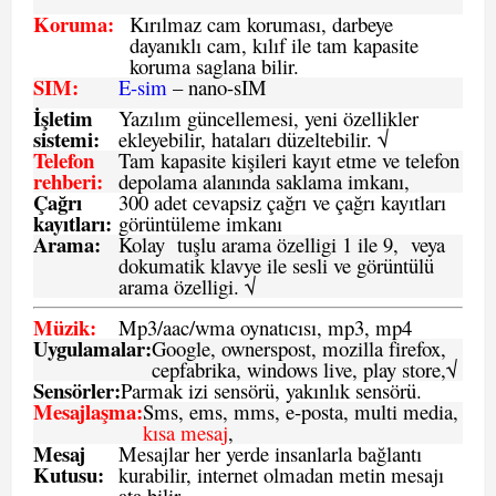
Koruma:
Kırılmaz cam koruması, darbeye
dayanıklı cam, kılıf ile tam kapasite
koruma saglana bilir.
SIM
:
E-sim
– nano-sIM
İşletim
Yazılım güncellemesi, yeni özellikler
sistemi
:
ekleyebilir, hataları düzeltebilir. √
Telefon
Tam kapasite kişileri kayıt etme ve telefon
rehberi
:
depolama alanında saklama imkanı,
Çağrı
300 adet cevapsiz çağrı ve çağrı kayıtları
kayıtları
:
görüntüleme imkanı
Arama:
Kolay tuşlu arama özelligi 1 ile 9, veya
dokumatik klavye ile sesli ve görüntülü
arama özelligi. √
Müzik:
Mp3/aac/wma oynatıcısı, mp3, mp4
Uygulamalar:
Google, ownerspost, mozilla firefox,
cepfabrika, windows live, play store,√
Sensö
rler
:
Parmak izi sensörü, yakınlık sensörü.
Mesajlaşma
:
Sms, ems, mms, e-posta, multi media,
kısa mesaj
,
Mesaj
Mesajlar her yerde insanlarla bağlantı
Kutusu:
kurabilir, internet olmadan metin mesajı
ata bilir.