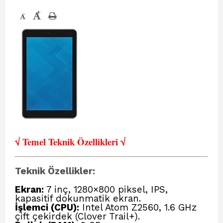
+
-
√ Temel Teknik Öze
llikleri √
Teknik Özellikler:
Ekran:
7 inç, 1280×800 piksel, IPS,
kapasitif dokunmatik ekran.
İşlemci (CPU):
Intel Atom Z2560, 1.6 GHz
çift çekirdek (Clover Trail+).