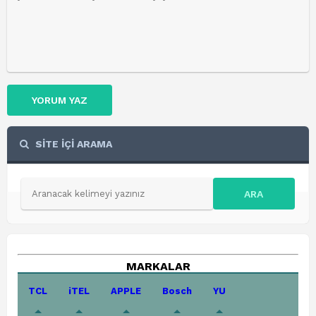
YORUM YAZ
SİTE İÇİ ARAMA
ARA
MARKALAR
TCL
iTEL
APPLE
Bosch
YU