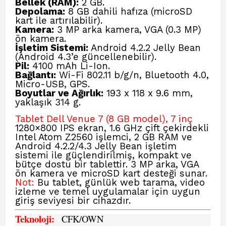
Bellek (RAM):
2 GB.
Depolama:
8 GB dahili hafıza (microSD
kart ile artırılabilir).
Kamera:
3 MP arka kamera, VGA (0.3 MP)
ön kamera.
İşletim Sistemi:
Android 4.2.2 Jelly Bean
(Android 4.3’e güncellenebilir).
Pil:
4100 mAh Li-Ion.
Bağlantı:
Wi-Fi 802.11 b/g/n, Bluetooth 4.0,
Micro-USB, GPS.
Boyutlar ve Ağırlık:
193 x 118 x 9.6 mm,
yaklaşık 314 g.
Tablet Dell Venue 7 (8 GB model), 7 inç
1280×800 IPS ekran, 1.6 GHz çift çekirdekli
Intel Atom Z2560 işlemci, 2 GB RAM ve
Android 4.2.2/4.3 Jelly Bean işletim
sistemi ile güçlendirilmiş, kompakt ve
bütçe dostu bir tablettir. 3 MP arka, VGA
ön kamera ve microSD kart desteği sunar.
Not:
Bu tablet, günlük web tarama, video
izleme ve temel uygulamalar için uygun
giriş seviyesi bir cihazdır.
Teknoloji:
CFK
/OWN