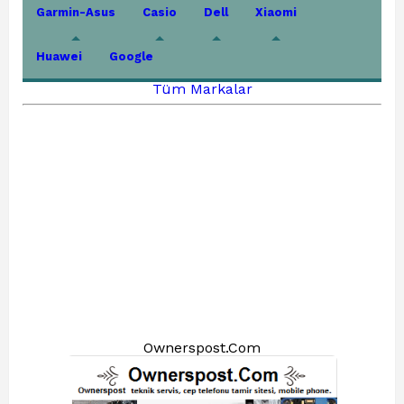
Garmin-Asus
Casio
Dell
Xiaomi
Huawei
Google
Tüm Markalar
Ownerspost.Com