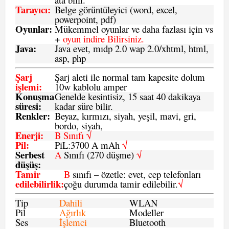
Tarayıcı
:
Belge görüntüleyici (word, excel,
powerpoint, pdf)
Oyunlar
:
Mükemmel oyunlar ve daha fazlası için vs
+
oyun indire Bilirsiniz.
Java
:
Java evet, mıdp 2.0 wap 2.0/xhtml, html,
asp, php
Şarj
Şarj aleti ile normal tam kapesite dolum
işlemi
:
10w kablolu amper
Konuşma
Genelde kesintisiz, 15 saat 40 dakikaya
süresi
:
kadar süre bilir.
Renkler:
Beyaz, kırmızı, siyah, yeşil, mavi, gri,
bordo, siyah,
Enerji
:
B Sınıfı √
Pil
:
PiL:3700 A mAh
√
Serbest
A
Sınıfı (270 düşme)
√
düşüş
:
Tamir
B
sınıfı – özetle: evet, cep telefonları
edilebilirlik
:
çoğu durumda tamir edilebilir.
√
Tip
Dahili
WLAN
Pil
Ağırlık
Modeller
Ses
İşlemci
Bluetooth