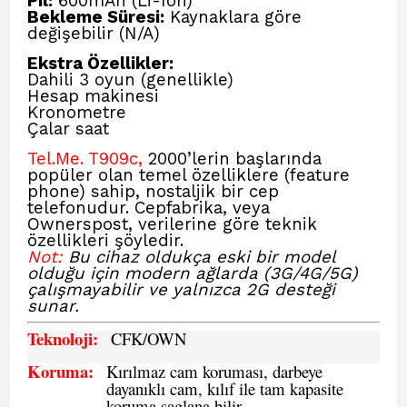
Pil:
600mAh (Li-Ion)
Bekleme Süresi:
Kaynaklara göre
değişebilir (N/A)
Ekstra Özellikler:
Dahili 3 oyun (genellikle)
Hesap makinesi
Kronometre
Çalar saat
Tel.Me. T909c,
2000’lerin başlarında
popüler olan temel özelliklere (feature
phone) sahip, nostaljik bir cep
telefonudur. Cepfabrika, veya
Ownerspost, verilerine göre teknik
özellikleri şöyledir.
Not:
Bu cihaz oldukça eski bir model
olduğu için modern ağlarda (3G/4G/5G)
çalışmayabilir ve yalnızca 2G desteği
sunar.
Teknoloji:
CFK
/OWN
Koruma:
Kırılmaz cam koruması, darbeye
dayanıklı cam, kılıf ile tam kapasite
koruma saglana bilir.