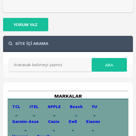
YORUM YAZ
SİTE İÇİ ARAMA
ARA
MARKALAR
TCL
iTEL
APPLE
Bosch
YU
Garmin-Asus
Casio
Dell
Xiaomi