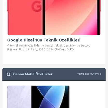
Google Pixel 10a Teknik Özellikleri
Go
√ Temel Teknik Özellikleri √ Temel Teknik Özellikler ve Detaylı
√ Te
Bilgileri. Ekran: 6.3 inç, 1080×2424 (FHD+) pOLED,
ve D
Xiaomi Mobil Özellikler
TÜMÜNÜ GÖSTER