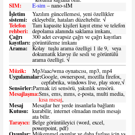
SIM
:
E-sim
– nano-sIM
İşletim
Yazılım güncellemesi, yeni özellikler
sistemi
:
ekleyebilir, hataları düzeltebilir. √
Telefon
Tam kapasite kişileri kayıt etme ve telefon
rehberi
:
depolama alanında saklama imkanı,
Çağrı
300 adet cevapsiz çağrı ve çağrı kayıtları
kayıtları
:
görüntüleme imkanı
Arama:
Kolay tuşlu arama özelligi 1 ile 9, veya
dokumatik klavye ile sesli ve görüntülü
arama özelligi. √
Müzik:
Mp3/aac/wma oynatıcısı, mp3, mp4
Uygulamalar:
Google, ownerspost, mozilla firefox,
cepfabrika, windows live, play store,√
Sensö
rler
:
Parmak izi sensörü, yakınlık sensörü.
Mesajlaşma
:
Sms, ems, mms, e-posta, multi media,
kısa mesaj
,
Mesaj
Mesajlar her yerde insanlarla bağlantı
Kutusu:
kurabilir, internet olmadan metin mesajı
ata bilir.
Tarayıcı
:
Belge görüntüleyici (word, excel,
powerpoint, pdf)
Oyunlar
:
Mükemmel oyunlar ve daha fazlası için vs