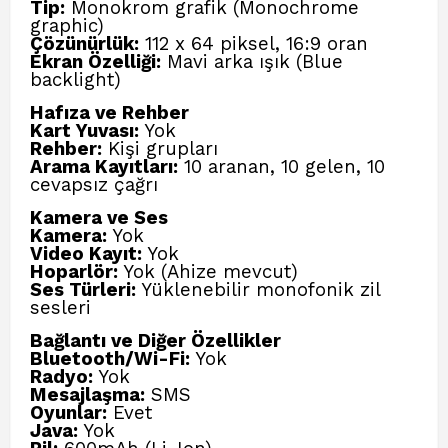
Tip:
Monokrom grafik (Monochrome
graphic)
Çözünürlük:
112 x 64 piksel, 16:9 oran
Ekran Özelliği:
Mavi arka ışık (Blue
backlight)
Hafıza ve Rehber
Kart Yuvası:
Yok
Rehber:
Kişi grupları
Arama Kayıtları:
10 aranan, 10 gelen, 10
cevapsız çağrı
Kamera ve Ses
Kamera:
Yok
Video Kayıt:
Yok
Hoparlör:
Yok (Ahize mevcut)
Ses Türleri:
Yüklenebilir monofonik zil
sesleri
Bağlantı ve Diğer Özellikler
Bluetooth/Wi-Fi:
Yok
Radyo:
Yok
Mesajlaşma:
SMS
Oyunlar:
Evet
Java:
Yok