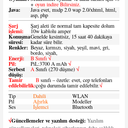
+
oyun indire Bilirsiniz.
Java
:
Java evet, mıdp 2.0 wap 2.0/xhtml, html,
asp, php
Şarj
Şarj aleti ile normal tam kapesite dolum
işlemi
:
10w kablolu amper
Konuşma
Genelde kesintisiz, 15 saat 40 dakikaya
süresi
:
kadar süre bilir.
Renkler:
Beyaz, kırmızı, siyah, yeşil, mavi, gri,
bordo, siyah,
Enerji
:
B Sınıfı √
Pil
:
PiL:3700 A mAh
√
Serbest
A
Sınıfı (270 düşme)
√
düşüş
:
Tamir
B
sınıfı – özetle: evet, cep telefonları
edilebilirlik
:
çoğu durumda tamir edilebilir.
√
Tip
Dahili
WLAN
Pil
Ağırlık
Modeller
Ses
İşlemci
Bluetooth
√
Güncellemeler ve yazılım desteği:
Yazılım
güncellemeleri, teknoloji cihazlarının daha sağlıklı