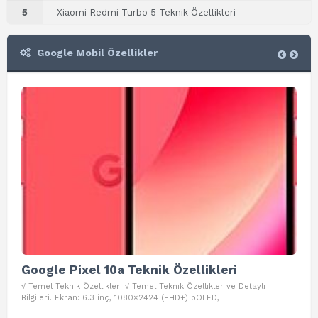
5
Xiaomi Redmi Turbo 5 Teknik Özellikleri
Google Mobil Özellikler
Google Pixel 10a Teknik Özellikleri
Go
√ Temel Teknik Özellikleri √ Temel Teknik Özellikler ve Detaylı
√ Te
Bilgileri. Ekran: 6.3 inç, 1080×2424 (FHD+) pOLED,
ve D