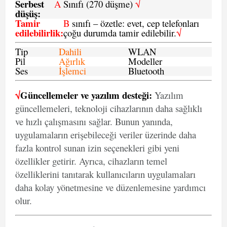
Serbest
A
Sınıfı (270 düşme)
√
düşüş
:
Tamir
B
sınıfı – özetle: evet, cep telefonları
edilebilirlik
:
çoğu durumda tamir edilebilir.
√
Tip
Dahili
WLAN
Pil
Ağırlık
Modeller
Ses
İşlemci
Bluetooth
√
Güncellemeler ve yazılım desteği:
Yazılım
güncellemeleri, teknoloji cihazlarının daha sağlıklı
ve hızlı çalışmasını sağlar. Bunun yanında,
uygulamaların erişebileceği veriler üzerinde daha
fazla kontrol sunan izin seçenekleri gibi yeni
özellikler getirir. Ayrıca, cihazların temel
özelliklerini tanıtarak kullanıcıların uygulamaları
daha kolay yönetmesine ve düzenlemesine yardımcı
olur.