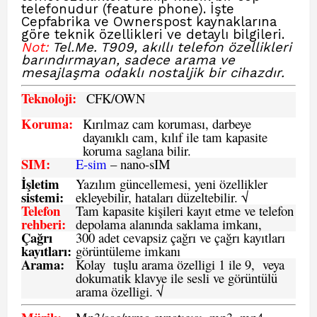
telefonudur (feature phone). İşte
Cepfabrika
ve Ownerspost
kaynaklarına
göre teknik özellikleri ve detaylı bilgileri.
Not:
Tel.Me. T909, akıllı telefon özellikleri
barındırmayan, sadece arama ve
mesajlaşma odaklı nostaljik bir cihazdır.
Teknoloji:
CFK
/OWN
Koruma:
Kırılmaz cam koruması, darbeye
dayanıklı cam, kılıf ile tam kapasite
koruma saglana bilir.
SIM
:
E-sim
– nano-sIM
İşletim
Yazılım güncellemesi, yeni özellikler
sistemi
:
ekleyebilir, hataları düzeltebilir. √
Telefon
Tam kapasite kişileri kayıt etme ve telefon
rehberi
:
depolama alanında saklama imkanı,
Çağrı
300 adet cevapsiz çağrı ve çağrı kayıtları
kayıtları
:
görüntüleme imkanı
Arama:
Kolay tuşlu arama özelligi 1 ile 9, veya
dokumatik klavye ile sesli ve görüntülü
arama özelligi. √