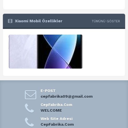
Xiaomi Mobil Özellikler
TÜMÜNÜ GÖSTER
E-POST
cepfabrika09@gmail.com
CepFabrika.Com
WELCOME
Web Site Adresi
CepFabrika.Com