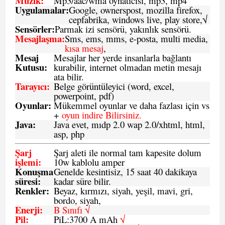
Müzik:
Mp3/aac/wma oynatıcısı, mp3, mp4
Uygulamalar:
Google, ownerspost, mozilla firefox,
cepfabrika, windows live, play store,√
Sensö
rler
:
Parmak izi sensörü, yakınlık sensörü.
Mesajlaşma
:
Sms, ems, mms, e-posta, multi media,
kısa mesaj
,
Mesaj
Mesajlar her yerde insanlarla bağlantı
Kutusu:
kurabilir, internet olmadan metin mesajı
ata bilir.
Tarayıcı
:
Belge görüntüleyici (word, excel,
powerpoint, pdf)
Oyunlar
:
Mükemmel oyunlar ve daha fazlası için vs
+
oyun indire Bilirsiniz.
Java
:
Java evet, mıdp 2.0 wap 2.0/xhtml, html,
asp, php
Şarj
Şarj aleti ile normal tam kapesite dolum
işlemi
:
10w kablolu amper
Konuşma
Genelde kesintisiz, 15 saat 40 dakikaya
süresi
:
kadar süre bilir.
Renkler:
Beyaz, kırmızı, siyah, yeşil, mavi, gri,
bordo, siyah,
Enerji
:
B Sınıfı √
Pil
:
PiL:3700 A mAh
√