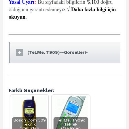
Yasal Uyarı
:
Bu sayfadaki bilgilerin
%100
doğru
Daha fazla bilgi için
olduğunu garanti edemeyiz.√
okuyun
.
(Tel.Me. T909)--Görselleri-
Farklı Seçenekler:
Bosch Com 509
Tel.Me. T909c
Teknik
Teknik
Özellikleri
Özellikleri