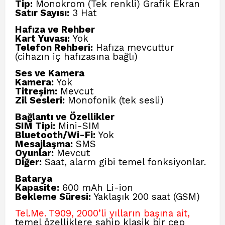
Tip:
Monokrom (Tek renkli) Grafik Ekran
Satır Sayısı:
3 Hat
Hafıza ve Rehber
Kart Yuvası:
Yok
Telefon Rehberi:
Hafıza mevcuttur
(cihazın iç hafızasına bağlı)
Ses ve Kamera
Kamera:
Yok
Titreşim:
Mevcut
Zil Sesleri:
Monofonik (tek sesli)
Bağlantı ve Özellikler
SIM Tipi:
Mini-SIM
Bluetooth/Wi-Fi:
Yok
Mesajlaşma:
SMS
Oyunlar:
Mevcut
Diğer:
Saat, alarm gibi temel fonksiyonlar.
Batarya
Kapasite:
600 mAh Li-ion
Bekleme Süresi:
Yaklaşık 200 saat (GSM)
Tel.Me. T909, 2000’li yılların başına ait,
temel özelliklere sahip klasik bir cep