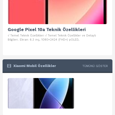
Google Pixel 10a Teknik Özellikleri
Go
√ Temel Teknik Özellikleri √ Temel Teknik Özellikler ve Detaylı
√ Te
Bilgileri. Ekran: 6.3 inç, 1080×2424 (FHD+) pOLED,
ve D
Xiaomi Mobil Özellikler
TÜMÜNÜ GÖSTER