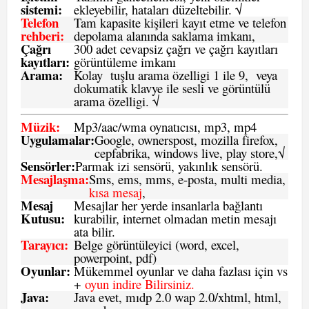
sistemi
:
ekleyebilir, hataları düzeltebilir. √
Telefon
Tam kapasite kişileri kayıt etme ve telefon
rehberi
:
depolama alanında saklama imkanı,
Çağrı
300 adet cevapsiz çağrı ve çağrı kayıtları
kayıtları
:
görüntüleme imkanı
Arama:
Kolay tuşlu arama özelligi 1 ile 9, veya
dokumatik klavye ile sesli ve görüntülü
arama özelligi. √
Müzik:
Mp3/aac/wma oynatıcısı, mp3, mp4
Uygulamalar:
Google, ownerspost, mozilla firefox,
cepfabrika, windows live, play store,√
Sensö
rler
:
Parmak izi sensörü, yakınlık sensörü.
Mesajlaşma
:
Sms, ems, mms, e-posta, multi media,
kısa mesaj
,
Mesaj
Mesajlar her yerde insanlarla bağlantı
Kutusu:
kurabilir, internet olmadan metin mesajı
ata bilir.
Tarayıcı
:
Belge görüntüleyici (word, excel,
powerpoint, pdf)
Oyunlar
:
Mükemmel oyunlar ve daha fazlası için vs
+
oyun indire Bilirsiniz.
Java
:
Java evet, mıdp 2.0 wap 2.0/xhtml, html,