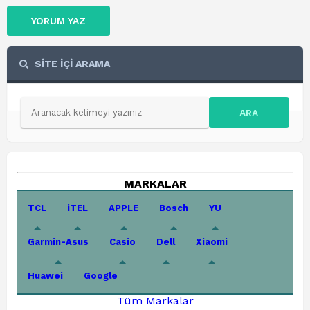
YORUM YAZ
SİTE İÇİ ARAMA
ARA
MARKALAR
TCL
iTEL
APPLE
Bosch
YU
Garmin-Asus
Casio
Dell
Xiaomi
Huawei
Google
Tüm Markalar