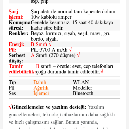
asp, php
Şarj
Şarj aleti ile normal tam kapesite dolum
işlemi
:
10w kablolu amper
Konuşma
Genelde kesintisiz, 15 saat 40 dakikaya
süresi
:
kadar süre bilir.
Renkler:
Beyaz, kırmızı, siyah, yeşil, mavi, gri,
bordo, siyah,
Enerji
:
B Sınıfı √
Pil
:
PiL:3700 A mAh
√
Serbest
A
Sınıfı (270 düşme)
√
düşüş
:
Tamir
B
sınıfı – özetle: evet, cep telefonları
edilebilirlik
:
çoğu durumda tamir edilebilir.
√
Tip
Dahili
WLAN
Pil
Ağırlık
Modeller
Ses
İşlemci
Bluetooth
√
Güncellemeler ve yazılım desteği:
Yazılım
güncellemeleri, teknoloji cihazlarının daha sağlıklı
ve hızlı çalışmasını sağlar. Bunun yanında,