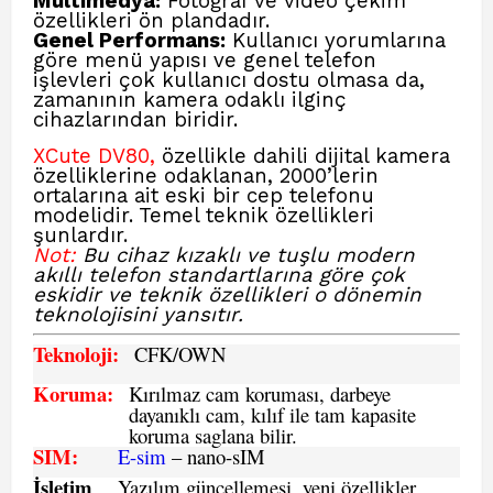
Multimedya:
Fotoğraf ve video çekim
özellikleri ön plandadır.
Genel Performans:
Kullanıcı yorumlarına
göre menü yapısı ve genel telefon
işlevleri çok kullanıcı dostu olmasa da,
zamanının kamera odaklı ilginç
cihazlarından biridir.
XCute DV80,
özellikle dahili dijital kamera
özelliklerine odaklanan, 2000’lerin
ortalarına ait eski bir cep telefonu
modelidir. Temel teknik özellikleri
şunlardır.
Not:
Bu cihaz kızaklı ve tuşlu modern
akıllı telefon standartlarına göre çok
eskidir ve teknik özellikleri o dönemin
teknolojisini yansıtır.
Teknoloji:
CFK
/OWN
Koruma:
Kırılmaz cam koruması, darbeye
dayanıklı cam, kılıf ile tam kapasite
koruma saglana bilir.
SIM
:
E-sim
– nano-sIM
İşletim
Yazılım güncellemesi, yeni özellikler