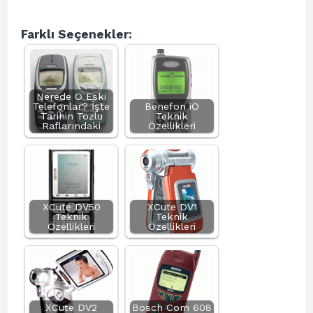
Farklı Seçenekler:
Nerede O Eski
Telefonlar? İşte
Benefon iO
Tarihin Tozlu
Teknik
Raflarındaki
Özellikleri
XCute DV50
XCute DV1
Teknik
Teknik
Özellikleri
Özellikleri
XCute DV2
Bosch Com 608