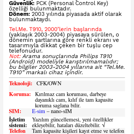
Güvenlik:
PCK (Personal Control Key)
özelliği bulunmaktadır.
Dönem:
2003 yılında piyasada aktif olarak
bulunmaktaydı.
Tel.Me. T910, 2000’lerin başlarında
(yaklaşık 2003-2004) piyasaya sürülen, o
dönemin şartlarına göre renkli ekranı ve
tasarımıyla dikkat çeken bir tuşlu cep
telefonudur.
Not:
Arama sonuçlarında Philips T910
(Android) modeliyle karıştırılmamalıdır;
bu bilgiler 2003-2004 yıllarına ait “Tel.Me.
T910” markalı cihaz içindir.
Teknoloji:
CFK
/OWN
Koruma:
Kırılmaz cam koruması, darbeye
dayanıklı cam, kılıf ile tam kapasite
koruma saglana bilir.
SIM
:
E-sim
– nano-sIM
İşletim
Yazılım güncellemesi, yeni özellikler
sistemi
:
ekleyebilir, hataları düzeltebilir. √
Telefon
Tam kapasite kişileri kayıt etme ve telefon