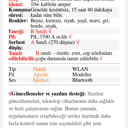
işlemi
:
10w kablolu amper
Konuşma
Genelde kesintisiz, 15 saat 40 dakikaya
süresi
:
kadar süre bilir.
Renkler:
Beyaz, kırmızı, siyah, yeşil, mavi, gri,
bordo, siyah,
Enerji
:
B Sınıfı √
Pil
:
PiL:3700 A mAh
√
Serbest
A
Sınıfı (270 düşme)
√
düşüş
:
Tamir
B
sınıfı – özetle: evet, cep telefonları
edilebilirlik
:
çoğu durumda tamir edilebilir.
√
Tip
Dahili
WLAN
Pil
Ağırlık
Modeller
Ses
İşlemci
Bluetooth
√
Güncellemeler ve yazılım desteği:
Yazılım
güncellemeleri, teknoloji cihazlarının daha sağlıklı
ve hızlı çalışmasını sağlar. Bunun yanında,
uygulamaların erişebileceği veriler üzerinde daha
fazla kontrol sunan izin seçenekleri gibi yeni