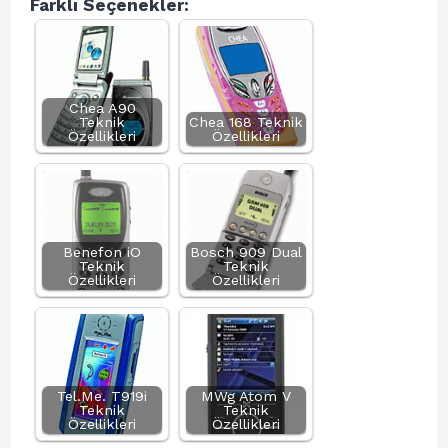
Farklı Seçenekler:
Chea A90
Teknik
Chea 168 Teknik
Özellikleri
Özellikleri
Benefon iO
Bosch 909 Dual
Teknik
Teknik
Özellikleri
Özellikleri
Tel.Me. T919i
MWg Atom V
Teknik
Teknik
Özellikleri
Özellikleri