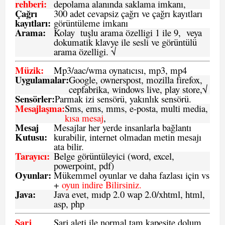
rehberi
:
depolama alanında saklama imkanı,
Çağrı
300 adet cevapsiz çağrı ve çağrı kayıtları
kayıtları
:
görüntüleme imkanı
Arama:
Kolay tuşlu arama özelligi 1 ile 9, veya
dokumatik klavye ile sesli ve görüntülü
arama özelligi. √
Müzik:
Mp3/aac/wma oynatıcısı, mp3, mp4
Uygulamalar:
Google, ownerspost, mozilla firefox,
cepfabrika, windows live, play store,√
Sensö
rler
:
Parmak izi sensörü, yakınlık sensörü.
Mesajlaşma
:
Sms, ems, mms, e-posta, multi media,
kısa mesaj
,
Mesaj
Mesajlar her yerde insanlarla bağlantı
Kutusu:
kurabilir, internet olmadan metin mesajı
ata bilir.
Tarayıcı
:
Belge görüntüleyici (word, excel,
powerpoint, pdf)
Oyunlar
:
Mükemmel oyunlar ve daha fazlası için vs
+
oyun indire Bilirsiniz.
Java
:
Java evet, mıdp 2.0 wap 2.0/xhtml, html,
asp, php
Şarj
Şarj aleti ile normal tam kapesite dolum