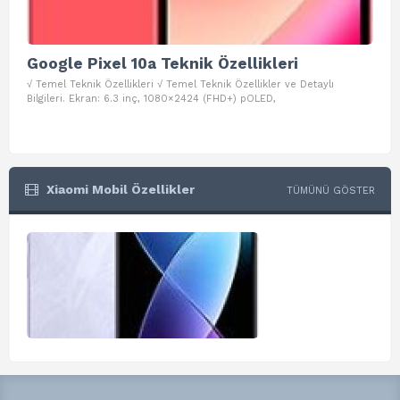
Google Pixel 10a Teknik Özellikleri
Go
√ Temel Teknik Özellikleri √ Temel Teknik Özellikler ve Detaylı
√ Te
Bilgileri. Ekran: 6.3 inç, 1080×2424 (FHD+) pOLED,
ve D
Xiaomi Mobil Özellikler
TÜMÜNÜ GÖSTER