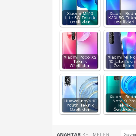
Xiaomi Mi 10
Xiaomi Redm
Lite 5G Teknik
K30i 5G Tekn
Özellikleri
Özellikleri
Xiaomi Poco X2
Xiaomi Mi No
Teknik
10 Lite Tekn
Özellikleri
Özellikleri
Xiaomi Redm
Huawei nova 10
Note 9 Pro
Youth Teknik
Teknik
Özellikleri
Özellikleri
ANAHTAR
KELİMELER
Xiaomi