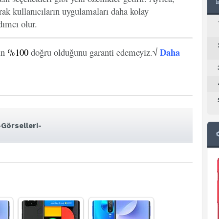
arak kullanıcıların uygulamaları daha kolay
ımcı olur.
Daha
in
%100
doğru olduğunu garanti edemeyiz.√
-Görselleri-