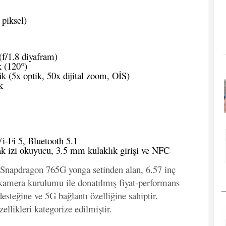
piksel)
f/1.8 diyafram)
 (120°)
 (5x optik, 50x dijital zoom, OİS)
k
Fi 5, Bluetooth 5.1
k izi okuyucu, 3.5 mm kulaklık girişi ve NFC
 Snapdragon 765G yonga setinden alan, 6.57 inç
mera kurulumu ile donatılmış fiyat-performans
desteğine ve 5G bağlantı özelliğine sahiptir.
ellikleri kategorize edilmiştir.