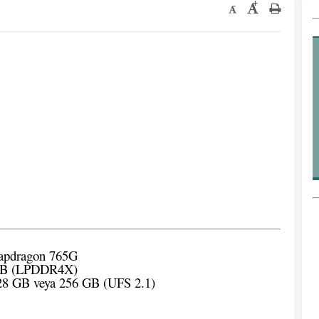
+
-
pdragon 765G
GB (LPDDR4X)
8 GB veya 256 GB (UFS 2.1)