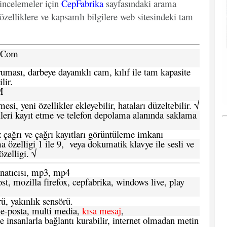
 incelemeler için
CepFabrika
sayfasındaki arama
özelliklere ve kapsamlı bilgilere web sitesindeki tam
a.Com
ması, darbeye dayanıklı cam, kılıf ile tam kapasite
lir.
M
si, yeni özellikler ekleyebilir, hataları düzeltebilir. √
leri kayıt etme ve telefon depolama alanında saklama
 çağrı ve çağrı kayıtları görüntüleme imkanı
 özelligi 1 ile 9, veya dokumatik klavye ile sesli ve
zelligi. √
atıcısı, mp3, mp4
t, mozilla firefox, cepfabrika, windows live, play
ü, yakınlık sensörü.
e-posta, multi media,
kısa mesaj
,
e insanlarla bağlantı kurabilir, internet olmadan metin