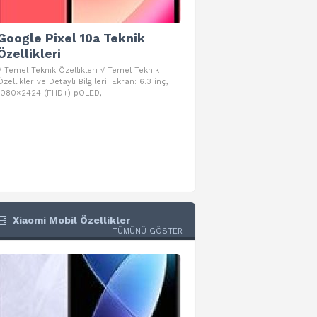
Google Pixel 10a Teknik
Google Pixel 10 Pro 
Özellikleri
Teknik Özellikleri
√ Temel Teknik Özellikleri √ Temel Teknik
√ Temel Teknik Özellikleri √ Goog
Özellikler ve Detaylı Bilgileri. Ekran: 6.3 inç,
Pro Fold Teknik Özellikleri ve Detay
1080×2424 (FHD+) pOLED,
İşlemci: Google Tensor G5
Xiaomi Mobil Özellikler
TÜMÜNÜ GÖSTER