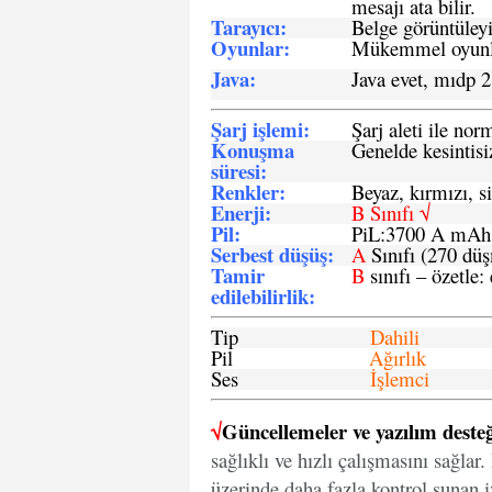
mesajı ata bilir.
Tarayıcı
:
Belge görüntüleyi
Oyunlar
:
Mükemmel oyunlar
Java
:
Java evet, mıdp 2
Şarj işlemi
:
Şarj aleti ile n
Konuşma
Genelde kesintisiz
süresi
:
Renkler:
Beyaz, kırmızı, si
Enerji
:
B Sınıfı √
Pil
:
PiL:3700 A mA
Serbest düşüş
:
A
Sınıfı (270 dü
Tamir
B
sınıfı – özetle:
edilebilirlik
:
Tip
Dahili
Pil
Ağırlık
Ses
İşlemci
√
Güncellemeler ve yazılım desteğ
sağlıklı ve hızlı çalışmasını sağlar
üzerinde daha fazla kontrol sunan iz