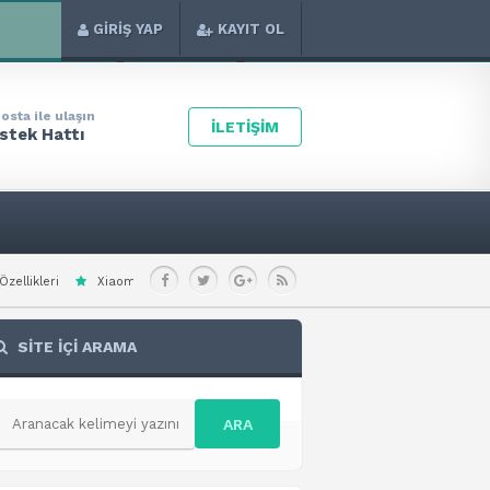
GİRİŞ YAP
KAYIT OL
osta ile ulaşın
İLETİŞİM
stek Hattı
 Redmi Note 15 Special Teknik Özellikleri
Xiaomi Redmi A7 Pro 4G Teknik Öz
SİTE İÇİ ARAMA
ARA