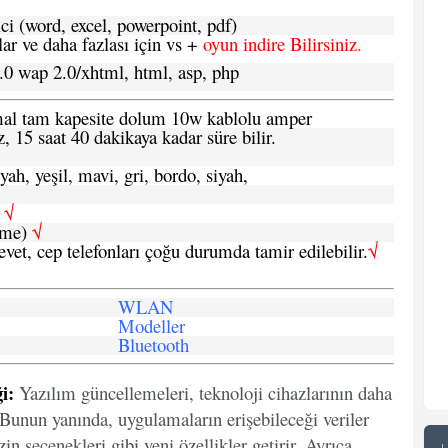
ci (word, excel, powerpoint, pdf)
 ve daha fazlası için vs +
oyun indire Bilirsiniz.
.0 wap 2.0/xhtml, html, asp, php
ormal tam kapesite dolum 10w kablolu amper
, 15 saat 40 dakikaya kadar süre bilir.
yah, yeşil, mavi, gri, bordo, siyah,
h
√
şme)
√
 evet, cep telefonları çoğu durumda tamir edilebilir.
√
WLAN
Modeller
Bluetooth
i:
Yazılım güncellemeleri, teknoloji cihazlarının daha
. Bunun yanında, uygulamaların erişebileceği veriler
in seçenekleri gibi yeni özellikler getirir. Ayrıca,