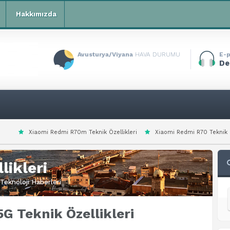
Hakkımızda
Avusturya/Viyana
HAVA DURUMU
E-p
De
 R70m Teknik Özellikleri
Xiaomi Redmi R70 Teknik Özellikleri
Xiaomi
likleri
Teknoloji Haberleri
5G Teknik Özellikleri