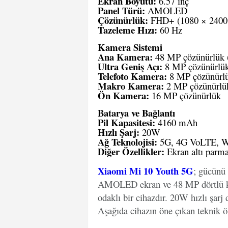
Ekran Boyutu:
6.57 inç
Panel Türü:
AMOLED
Çözünürlük:
FHD+ (1080 × 2400 
Tazeleme Hızı:
60 Hz
Kamera Sistemi
Ana Kamera:
48 MP çözünürlük (
Ultra Geniş Açı:
8 MP çözünürlük
Telefoto Kamera:
8 MP çözünürlük
Makro Kamera:
2 MP çözünürlü
Ön Kamera:
16 MP çözünürlük
Batarya ve Bağlantı
Pil Kapasitesi:
4160 mAh
Hızlı Şarj:
20W
Ağ Teknolojisi:
5G, 4G VoLTE, Wi-
Diğer Özellikler:
Ekran altı parma
Xiaomi Mi 10 Youth 5G
; gücünü
AMOLED ekran ve 48 MP dörtlü ka
odaklı bir cihazdır. 20W hızlı şarj 
Aşağıda cihazın öne çıkan teknik öz