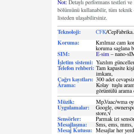
Not
:
Detaylı performans testleri ve
bölümünü kullanabilir, tüm teknik 
listeden ulaşabilirsiniz.
Teknoloji:
CFK
/CepFabrik
Koruma:
Kırılmaz cam koru
koruma saglana bi
SIM
:
E-sim
– nano-sI
İşletim sistemi
:
Yazılım güncelleme
Telefon rehberi
:
Tam kapasite kişi
imkanı,
Çağrı kayıtları
:
300 adet cevapsiz
Arama:
Kolay tuşlu arama
görüntülü arama ö
Müzik:
Mp3/aac/wma oyn
Uygulamalar:
Google, ownerspos
store,√
Sensö
rler
:
Parmak izi sensör
Mesajlaşma
:
Sms, ems, mms, 
Mesaj Kutusu:
Mesajlar her yerd