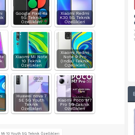
i
Google Pixel 4a
Xiaomi Redmi
Google Pixel 10 Pro Teknik
ik
5G Teknik
K30 5G Teknik
Özellikleri
Özellikleri
Özellikleri
√ Temel Teknik Özellikleri √ Temel Teknik
Özellikler ve Detaylı Bilgileri. Ekran: 6.3 inç,
1280 x 2856 piksel, 120 Hz LTPO
Xiaomi Redmi
te
Xiaomi Mi Note
Note 9 Pro
ik
10 Teknik
(India) Teknik
Özellikleri
Özellikleri
i
Huawei nova 7
SE 5G Youth
Xiaomi Poco M7
Teknik
Pro 5G Teknik
Özellikleri
Özellikleri
 Mi 10 Youth 5G Teknik Özellikleri