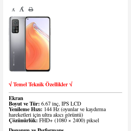
+
-
√ Temel Teknik Öze
llikler √
Ekran
Boyut ve Tür:
6.67 inç, IPS LCD
Yenileme Hızı:
144 Hz (oyunlar ve kaydırma
hareketleri için ultra akıcı görüntü)
Çözünürlük:
FHD+ (1080 × 2400) piksel
Donanım ve Performans