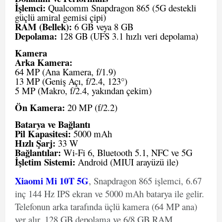
İşlemci:
Qualcomm Snapdragon 865 (5G destekli
güçlü amiral gemisi çipi)
RAM (Bellek):
6 GB veya 8 GB
Depolama:
128 GB (UFS 3.1 hızlı veri depolama)
Kamera
Arka Kamera:
64 MP (Ana Kamera, f/1.9)
13 MP (Geniş Açı, f/2.4, 123°)
5 MP (Makro, f/2.4, yakından çekim)
Ön Kamera:
20 MP (f/2.2)
Batarya ve Bağlantı
Pil Kapasitesi:
5000 mAh
Hızlı Şarj:
33 W
Bağlantılar:
Wi-Fi 6, Bluetooth 5.1, NFC ve 5G
İşletim Sistemi:
Android (MIUI arayüzü ile)
Xiaomi Mi 10T 5G
, Snapdragon 865 işlemci, 6.67
inç 144 Hz IPS ekran ve 5000 mAh batarya ile gelir.
Telefonun arka tarafında üçlü kamera (64 MP ana)
yer alır. 128 GB depolama ve 6/8 GB RAM