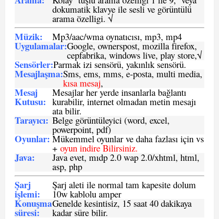
dokumatik klavye ile sesli ve görüntülü
arama özelligi. √
Müzik:
Mp3/aac/wma oynatıcısı, mp3, mp4
Uygulamalar:
Google, ownerspost, mozilla firefox,
cepfabrika, windows live, play store,√
Sensö
rler
:
Parmak izi sensörü, yakınlık sensörü.
Mesajlaşma
:
Sms, ems, mms, e-posta, multi media,
kısa mesaj
,
Mesaj
Mesajlar her yerde insanlarla bağlantı
Kutusu:
kurabilir, internet olmadan metin mesajı
ata bilir.
Tarayıcı
:
Belge görüntüleyici (word, excel,
powerpoint, pdf)
Oyunlar
:
Mükemmel oyunlar ve daha fazlası için vs
+
oyun indire Bilirsiniz.
Java
:
Java evet, mıdp 2.0 wap 2.0/xhtml, html,
asp, php
Şarj
Şarj aleti ile normal tam kapesite dolum
işlemi
:
10w kablolu amper
Konuşma
Genelde kesintisiz, 15 saat 40 dakikaya
süresi
:
kadar süre bilir.