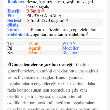
Renkler:
Beyaz, kırmızı, siyah, yeşil, mavi, gri,
bordo, siyah,
Enerji
:
B Sınıfı √
Pil
:
PiL:3700 A mAh
√
Serbest
A
Sınıfı (270 düşme)
√
düşüş
:
Tamir
B
sınıfı – özetle: evet, cep telefonları
edilebilirlik
:
çoğu durumda tamir edilebilir.
√
Tip
Dahili
WLAN
Pil
Ağırlık
Modeller
Ses
İşlemci
Bluetooth
√
Güncellemeler ve yazılım desteği:
Yazılım
güncellemeleri, teknoloji cihazlarının daha sağlıklı
ve hızlı çalışmasını sağlar. Bunun yanında,
uygulamaların erişebileceği veriler üzerinde daha
fazla kontrol sunan izin seçenekleri gibi yeni
özellikler getirir. Ayrıca, cihazların temel
özelliklerini tanıtarak kullanıcıların uygulamaları
daha kolay yönetmesine ve düzenlemesine yardımcı