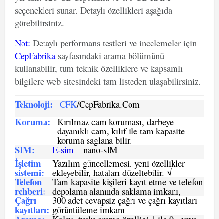
seçenekleri sunar. Detaylı özellikleri aşağıda
görebilirsiniz.
Not
:
Detaylı performans testleri ve incelemeler için
CepFabrika
sayfasındaki arama bölümünü
kullanabilir, tüm teknik özelliklere ve kapsamlı
bilgilere web sitesindeki tam listeden ulaşabilirsiniz.
Teknoloji:
CFK
/CepFabrika.Com
Koruma:
Kırılmaz cam koruması, darbeye
dayanıklı cam, kılıf ile tam kapasite
koruma saglana bilir.
SIM
:
E-sim
– nano-sIM
İşletim
Yazılım güncellemesi, yeni özellikler
sistemi
:
ekleyebilir, hataları düzeltebilir. √
Telefon
Tam kapasite kişileri kayıt etme ve telefon
rehberi
:
depolama alanında saklama imkanı,
Çağrı
300 adet cevapsiz çağrı ve çağrı kayıtları
kayıtları
:
görüntüleme imkanı
Arama:
Kolay tuşlu arama özelligi 1 ile 9, veya