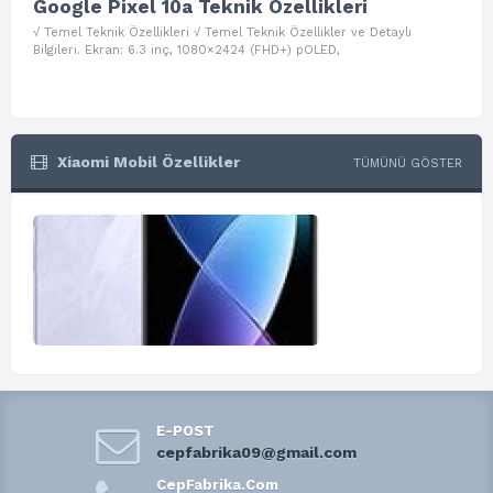
Google Pixel 10a Teknik Özellikleri
Go
√ Temel Teknik Özellikleri √ Temel Teknik Özellikler ve Detaylı
√ Te
Bilgileri. Ekran: 6.3 inç, 1080×2424 (FHD+) pOLED,
ve D
Xiaomi Mobil Özellikler
TÜMÜNÜ GÖSTER
E-POST
cepfabrika09@gmail.com
CepFabrika.Com