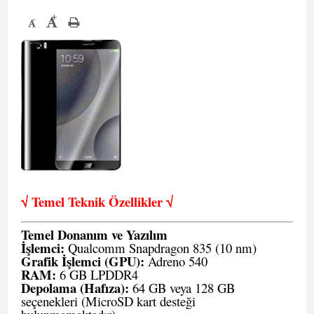
+
-
√ Temel Teknik Öze
llikler √
Temel Donanım ve Yazılım
İşlemci:
Qualcomm Snapdragon 835 (10 nm)
Grafik İşlemci (GPU):
Adreno 540
RAM:
6 GB LPDDR4
Depolama (Hafıza):
64 GB veya 128 GB
seçenekleri (MicroSD kart desteği