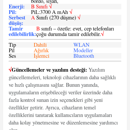
bordo, siyah,
Enerji
:
B Sınıfı √
Pil
:
PiL:3700 A mAh
√
Serbest
A
Sınıfı (270 düşme)
√
düşüş
:
Tamir
B
sınıfı – özetle: evet, cep telefonları
edilebilirlik
:
çoğu durumda tamir edilebilir.
√
Tip
Dahili
WLAN
Pil
Ağırlık
Modeller
Ses
İşlemci
Bluetooth
√
Güncellemeler ve yazılım desteği:
Yazılım
güncellemeleri, teknoloji cihazlarının daha sağlıklı
ve hızlı çalışmasını sağlar. Bunun yanında,
uygulamaların erişebileceği veriler üzerinde daha
fazla kontrol sunan izin seçenekleri gibi yeni
özellikler getirir. Ayrıca, cihazların temel
özelliklerini tanıtarak kullanıcıların uygulamaları
daha kolay yönetmesine ve düzenlemesine yardımcı
olur.