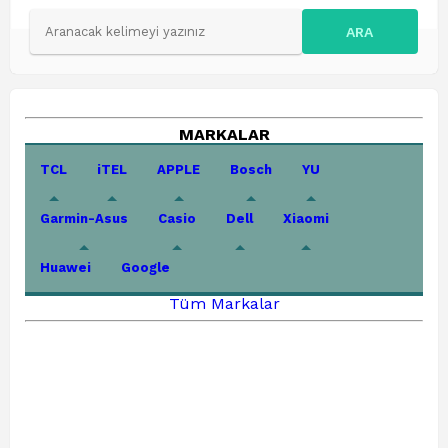
ARA
MARKALAR
TCL
iTEL
APPLE
Bosch
YU
Garmin-Asus
Casio
Dell
Xiaomi
Huawei
Google
Tüm Markalar