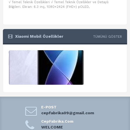
√ Temel Teknik Özellikleri √ Temel Teknik Özellikler ve Detaylı
√ Te
Bilgileri. Ekran: 6.3 inç, 1080×2424 (FHD+) pOLED,
ve D
Xiaomi Mobil Özellikler
TÜMÜNÜ GÖSTER
E-POST
cepfabrika09@gmail.com
CepFabrika.Com
WELCOME