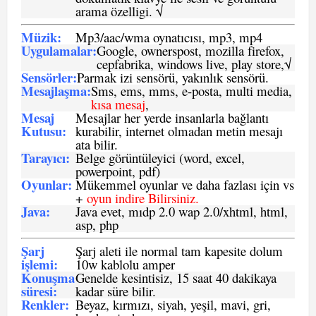
arama özelligi. √
Müzik:
Mp3/aac/wma oynatıcısı, mp3, mp4
Uygulamalar:
Google, ownerspost, mozilla firefox,
cepfabrika, windows live, play store,√
Sensö
rler
:
Parmak izi sensörü, yakınlık sensörü.
Mesajlaşma
:
Sms, ems, mms, e-posta, multi media,
kısa mesaj
,
Mesaj
Mesajlar her yerde insanlarla bağlantı
Kutusu:
kurabilir, internet olmadan metin mesajı
ata bilir.
Tarayıcı
:
Belge görüntüleyici (word, excel,
powerpoint, pdf)
Oyunlar
:
Mükemmel oyunlar ve daha fazlası için vs
+
oyun indire Bilirsiniz.
Java
:
Java evet, mıdp 2.0 wap 2.0/xhtml, html,
asp, php
Şarj
Şarj aleti ile normal tam kapesite dolum
işlemi
:
10w kablolu amper
Konuşma
Genelde kesintisiz, 15 saat 40 dakikaya
süresi
:
kadar süre bilir.
Renkler:
Beyaz, kırmızı, siyah, yeşil, mavi, gri,