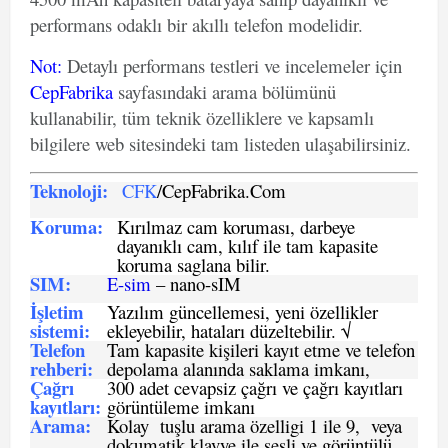
performans odaklı bir akıllı telefon modelidir.
Not
:
Detaylı performans testleri ve incelemeler için
CepFabrika
sayfasındaki arama bölümünü
kullanabilir, tüm teknik özelliklere ve kapsamlı
bilgilere web sitesindeki tam listeden ulaşabilirsiniz.
Teknoloji:
CFK
/CepFabrika.Com
Koruma:
Kırılmaz cam koruması, darbeye
dayanıklı cam, kılıf ile tam kapasite
koruma saglana bilir.
SIM
:
E-sim
– nano-sIM
İşletim
Yazılım güncellemesi, yeni özellikler
sistemi
:
ekleyebilir, hataları düzeltebilir. √
Telefon
Tam kapasite kişileri kayıt etme ve telefon
rehberi
:
depolama alanında saklama imkanı,
Çağrı
300 adet cevapsiz çağrı ve çağrı kayıtları
kayıtları
:
görüntüleme imkanı
Arama:
Kolay tuşlu arama özelligi 1 ile 9, veya
dokumatik klavye ile sesli ve görüntülü