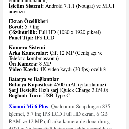
bulunmamaktadır)
İşletim Sistemi:
Android 7.1.1 (Nougat) ve MIUI
arayüzü
Ekran Özellikleri
Boyut:
5.7 inç
Çözünürlük:
Full HD (1080 x 1920 piksel)
Panel Tipi:
IPS LCD
Kamera Sistemi
Arka Kameralar:
Çift 12 MP (Geniş açı ve
Telefoto kombinasyonu)
Ön Kamera:
8 MP
Video Kaydı:
4K video kaydı (30 fps) özelliği
Batarya ve Bağlantılar
Batarya Kapasitesi:
4500 mAh (çıkarılamaz)
Şarj Desteği:
Hızlı şarj (Quick Charge 3.0/4.0)
Bağlantı Türü:
USB Type-C
Xiaomi Mi 6 Plus
, Qualcomm Snapdragon 835
işlemci, 5.7 inç IPS LCD Full HD ekran, 6 GB
RAM ve 12 MP çift arka kamera ile donatılmış,
4500 mAh kapasiteli bataryaya sahip dayanıklı ve