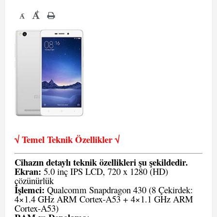
+
-
√ Temel Teknik Öze
llikler √
Cihazın detaylı teknik özellikleri şu şekildedir.
Ekran:
5.0 inç IPS LCD, 720 x 1280 (HD)
çözünürlük
İşlemci:
Qualcomm Snapdragon 430 (8 Çekirdek:
4×1.4 GHz ARM Cortex-A53 + 4×1.1 GHz ARM
Cortex-A53)