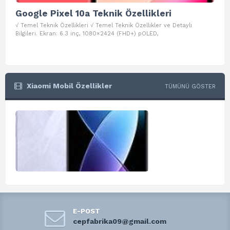
Google Pixel 10a Teknik Özellikleri
Go
√ Temel Teknik Özellikleri √ Temel Teknik Özellikler ve Detaylı
√ Te
Bilgileri. Ekran: 6.3 inç, 1080×2424 (FHD+) pOLED,
ve D
Xiaomi Mobil Özellikler
TÜMÜNÜ GÖSTER
E-POST
cepfabrika09@gmail.com