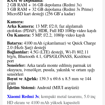
RAM ve Depolama:
2 GB RAM + 16 GB depolama (Redmi 3s)
3 GB RAM + 32 GB depolama (Redmi 3s Prime)
MicroSD kart desteği (256 GB’a kadar)
Kamera:
Arka Kamera:
13 MP, f/2.0, faz algılamalı
otofokus (PDAF), HDR, Full HD 1080p video kaydı
Ön Kamera:
5 MP, f/2.2, 1080p video kaydı
Batarya:
4100 mAh (çıkarılamaz) ve Quick Charge
2.0 (Hızlı Şarj) desteği
Bağlantılar:
4.5G (LTE) desteği, Wi-Fi 802.11
b/g/n, Bluetooth 4.1, GPS/GLONASS, Kızılötesi
port
Sensörler:
Arka tarafa monte edilmiş parmak izi
okuyucu, ivmeölçer, pusula, yakınlık ve ortam ışığı
sensörleri
Boyut ve Ağırlık:
139.3 x 69.6 x 8.5 mm ve 144
gram
İşletim Sistemi:
Android (MIUI arayüzü)
Xiaomi Redmi 3s
; kompakt metal tasarımı, 5.0 inç
HD ekranı ve 4100 mAh yüksek kapasiteli