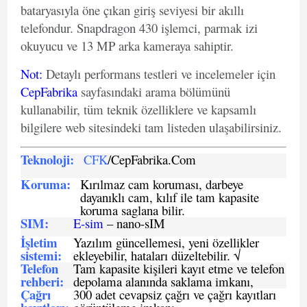
bataryasıyla öne çıkan giriş seviyesi bir akıllı
telefondur. Snapdragon 430 işlemci, parmak izi
okuyucu ve 13 MP arka kameraya sahiptir.
Not
:
Detaylı performans testleri ve incelemeler için
CepFabrika
sayfasındaki arama bölümünü
kullanabilir, tüm teknik özelliklere ve kapsamlı
bilgilere web sitesindeki tam listeden ulaşabilirsiniz.
Teknoloji:
CFK
/CepFabrika.Com
Koruma:
Kırılmaz cam koruması, darbeye
dayanıklı cam, kılıf ile tam kapasite
koruma saglana bilir.
SIM
:
E-sim
– nano-sIM
İşletim
Yazılım güncellemesi, yeni özellikler
sistemi
:
ekleyebilir, hataları düzeltebilir. √
Telefon
Tam kapasite kişileri kayıt etme ve telefon
rehberi
:
depolama alanında saklama imkanı,
Çağrı
300 adet cevapsiz çağrı ve çağrı kayıtları