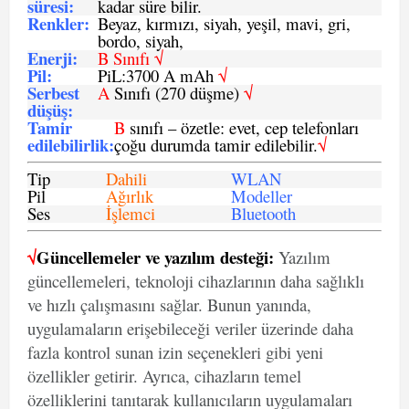
süresi
:
kadar süre bilir.
Renkler:
Beyaz, kırmızı, siyah, yeşil, mavi, gri,
bordo, siyah,
Enerji
:
B Sınıfı √
Pil
:
PiL:3700 A mAh
√
Serbest
A
Sınıfı (270 düşme)
√
düşüş
:
Tamir
B
sınıfı – özetle: evet, cep telefonları
edilebilirlik
:
çoğu durumda tamir edilebilir.
√
Tip
Dahili
WLAN
Pil
Ağırlık
Modeller
Ses
İşlemci
Bluetooth
√
Güncellemeler ve yazılım desteği:
Yazılım
güncellemeleri, teknoloji cihazlarının daha sağlıklı
ve hızlı çalışmasını sağlar. Bunun yanında,
uygulamaların erişebileceği veriler üzerinde daha
fazla kontrol sunan izin seçenekleri gibi yeni
özellikler getirir. Ayrıca, cihazların temel
özelliklerini tanıtarak kullanıcıların uygulamaları