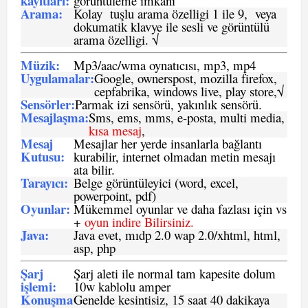
kayıtları
:
görüntüleme imkanı
Arama:
Kolay tuşlu arama özelligi 1 ile 9, veya
dokumatik klavye ile sesli ve görüntülü
arama özelligi. √
Müzik:
Mp3/aac/wma oynatıcısı, mp3, mp4
Uygulamalar:
Google, ownerspost, mozilla firefox,
cepfabrika, windows live, play store,√
Sensö
rler
:
Parmak izi sensörü, yakınlık sensörü.
Mesajlaşma
:
Sms, ems, mms, e-posta, multi media,
kısa mesaj
,
Mesaj
Mesajlar her yerde insanlarla bağlantı
Kutusu:
kurabilir, internet olmadan metin mesajı
ata bilir.
Tarayıcı
:
Belge görüntüleyici (word, excel,
powerpoint, pdf)
Oyunlar
:
Mükemmel oyunlar ve daha fazlası için vs
+
oyun indire Bilirsiniz.
Java
:
Java evet, mıdp 2.0 wap 2.0/xhtml, html,
asp, php
Şarj
Şarj aleti ile normal tam kapesite dolum
işlemi
:
10w kablolu amper
Konuşma
Genelde kesintisiz, 15 saat 40 dakikaya