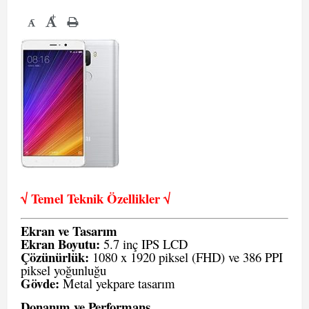
+
-
√ Temel Teknik Öze
llikler √
Ekran ve Tasarım
Ekran Boyutu:
5.7 inç IPS LCD
Çözünürlük:
1080 x 1920 piksel (FHD) ve 386 PPI
piksel yoğunluğu
Gövde:
Metal yekpare tasarım
Donanım ve Performans