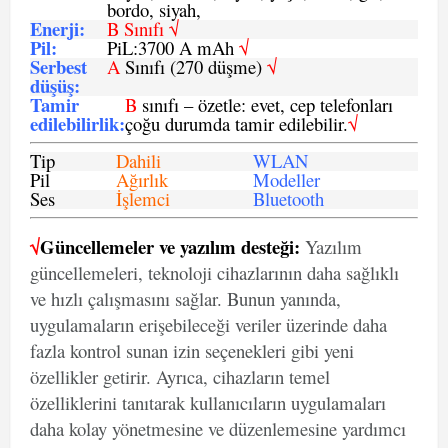
bordo, siyah,
Enerji
:
B Sınıfı √
Pil
:
PiL:3700 A mAh
√
Serbest
A
Sınıfı (270 düşme)
√
düşüş
:
Tamir
B
sınıfı – özetle: evet, cep telefonları
edilebilirlik
:
çoğu durumda tamir edilebilir.
√
Tip
Dahili
WLAN
Pil
Ağırlık
Modeller
Ses
İşlemci
Bluetooth
√
Güncellemeler ve yazılım desteği:
Yazılım
güncellemeleri, teknoloji cihazlarının daha sağlıklı
ve hızlı çalışmasını sağlar. Bunun yanında,
uygulamaların erişebileceği veriler üzerinde daha
fazla kontrol sunan izin seçenekleri gibi yeni
özellikler getirir. Ayrıca, cihazların temel
özelliklerini tanıtarak kullanıcıların uygulamaları
daha kolay yönetmesine ve düzenlemesine yardımcı