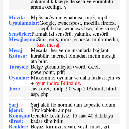
dokumatik klavye ile sesli ve görüntülü
arama özelligi. √
Müzik:
Mp3/aac/wma oynatıcısı, mp3, mp4
Uygulamalar:
Google, ownerspost, mozilla firefox,
cepfabrika, windows live, play store,√
Sensö
rler
:
Parmak izi sensörü, yakınlık sensörü.
Mesajlaşma
:
Sms, ems, mms, e-posta, multi media,
kısa mesaj
,
Mesaj
Mesajlar her yerde insanlarla bağlantı
Kutusu:
kurabilir, internet olmadan metin mesajı
ata bilir.
Tarayıcı
:
Belge görüntüleyici (word, excel,
powerpoint, pdf)
Oyunlar
:
Mükemmel oyunlar ve daha fazlası için vs
+
oyun indire Bilirsiniz.
Java
:
Java evet, mıdp 2.0 wap 2.0/xhtml, html,
asp, php
Şarj
Şarj aleti ile normal tam kapesite dolum
işlemi
:
10w kablolu amper
Konuşma
Genelde kesintisiz, 15 saat 40 dakikaya
süresi
:
kadar süre bilir.
Renkler:
Beyaz, kırmızı, siyah, yeşil, mavi, gri,