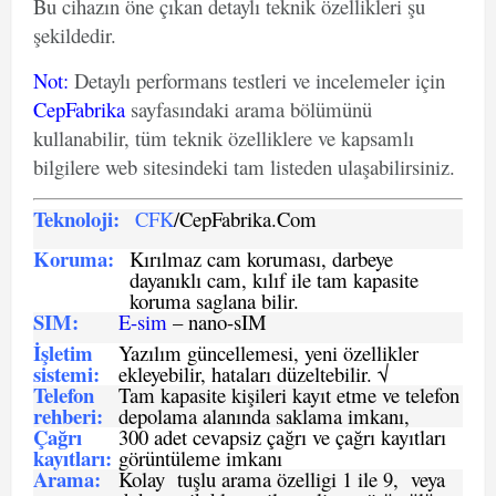
Bu cihazın öne çıkan detaylı teknik özellikleri şu
şekildedir.
Not
:
Detaylı performans testleri ve incelemeler için
CepFabrika
sayfasındaki arama bölümünü
kullanabilir, tüm teknik özelliklere ve kapsamlı
bilgilere web sitesindeki tam listeden ulaşabilirsiniz.
Teknoloji:
CFK
/CepFabrika.Com
Koruma:
Kırılmaz cam koruması, darbeye
dayanıklı cam, kılıf ile tam kapasite
koruma saglana bilir.
SIM
:
E-sim
– nano-sIM
İşletim
Yazılım güncellemesi, yeni özellikler
sistemi
:
ekleyebilir, hataları düzeltebilir. √
Telefon
Tam kapasite kişileri kayıt etme ve telefon
rehberi
:
depolama alanında saklama imkanı,
Çağrı
300 adet cevapsiz çağrı ve çağrı kayıtları
kayıtları
:
görüntüleme imkanı
Arama:
Kolay tuşlu arama özelligi 1 ile 9, veya