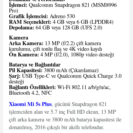
İşlemci:
Qualcomm Snapdragon 821 (MSM8996
Pro)
Grafik İşlemcisi:
Adreno 530
RAM Seçenekleri:
4 GB veya 6 GB (LPDDR4)
Depolama:
64 GB veya 128 GB (UFS 2.0)
Kamera
Arka Kamera:
13 MP (f/2.2) çift kamera
kurulumu, çift tonlu flaş ve 4K video kaydı
Ön Kamera:
4 MP (f/2.0), 1080p video desteği
Batarya ve Bağlantılar
Pil Kapasitesi:
3800 mAh (Çıkarılamaz)
Şarj:
USB Type-C ve Qualcomm Quick Charge 3.0
desteği
Bağlantı Özellikleri:
Wi-Fi 802.11 a/b/g/n/ac,
Bluetooth 4.2, NFC
Xiaomi Mi 5s Plus
, gücünü Snapdragon 821
işlemciden alan ve 5.7 inç Full HD ekran, 13 MP
çift arka kamera ve 3800 mAh batarya kapasitesi ile
donatılmış, 2016 çıkışlı bir akıllı telefondur.