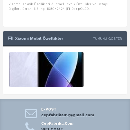
√ Temel Teknik Özellikleri √ Temel Teknik Özellikler ve Detaylı
√ Te
Bilgileri. Ekran: 6.3 inç, 1080×2424 (FHD+) pOLED,
ve D
Xiaomi Mobil Özellikler
TÜMÜNÜ GÖSTER
E-POST
cepfabrika09@gmail.com
CepFabrika.Com
WELCOME