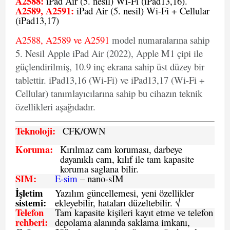
A2588:
iPad Air (5. nesil) Wi-Fi (iPad13,16).
A2589, A2591:
iPad Air (5. nesil) Wi-Fi + Cellular
(iPad13,17)
A2588, A2589 ve A2591
model numaralarına sahip
5. Nesil Apple iPad Air (2022), Apple M1 çipi ile
güçlendirilmiş, 10.9 inç ekrana sahip üst düzey bir
tablettir. iPad13,16 (Wi-Fi) ve iPad13,17 (Wi-Fi +
Cellular) tanımlayıcılarına sahip bu cihazın teknik
özellikleri aşağıdadır.
Teknoloji:
CFK
/OWN
Koruma:
Kırılmaz cam koruması, darbeye
dayanıklı cam, kılıf ile tam kapasite
koruma saglana bilir.
SIM
:
E-sim
– nano-sIM
İşletim
Yazılım güncellemesi, yeni özellikler
sistemi
:
ekleyebilir, hataları düzeltebilir. √
Telefon
Tam kapasite kişileri kayıt etme ve telefon
rehberi
:
depolama alanında saklama imkanı,