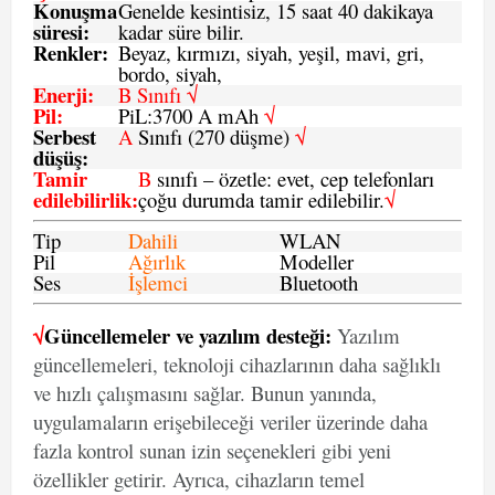
Konuşma
Genelde kesintisiz, 15 saat 40 dakikaya
süresi
:
kadar süre bilir.
Renkler:
Beyaz, kırmızı, siyah, yeşil, mavi, gri,
bordo, siyah,
Enerji
:
B Sınıfı √
Pil
:
PiL:3700 A mAh
√
Serbest
A
Sınıfı (270 düşme)
√
düşüş
:
Tamir
B
sınıfı – özetle: evet, cep telefonları
edilebilirlik
:
çoğu durumda tamir edilebilir.
√
Tip
Dahili
WLAN
Pil
Ağırlık
Modeller
Ses
İşlemci
Bluetooth
√
Güncellemeler ve yazılım desteği:
Yazılım
güncellemeleri, teknoloji cihazlarının daha sağlıklı
ve hızlı çalışmasını sağlar. Bunun yanında,
uygulamaların erişebileceği veriler üzerinde daha
fazla kontrol sunan izin seçenekleri gibi yeni
özellikler getirir. Ayrıca, cihazların temel