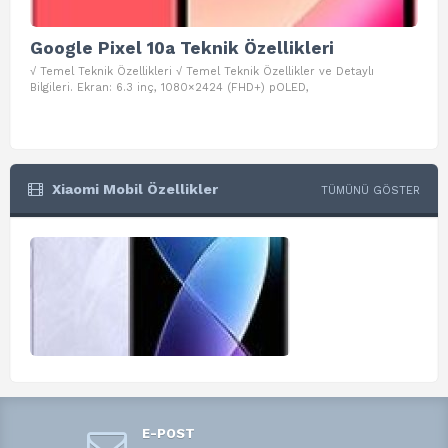
Google Pixel 10a Teknik Özellikleri
Go
√ Temel Teknik Özellikleri √ Temel Teknik Özellikler ve Detaylı
√ Te
Bilgileri. Ekran: 6.3 inç, 1080×2424 (FHD+) pOLED,
ve D
Xiaomi Mobil Özellikler
TÜMÜNÜ GÖSTER
E-POST