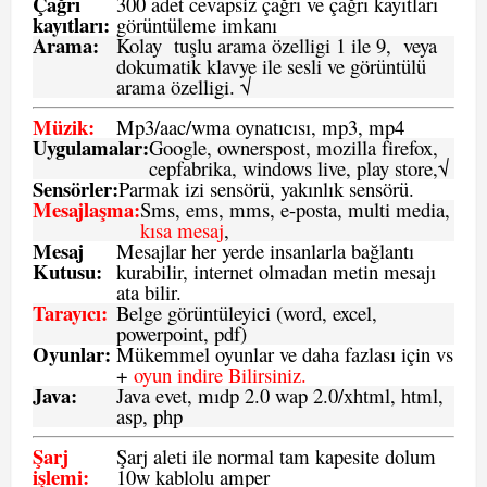
Çağrı
300 adet cevapsiz çağrı ve çağrı kayıtları
kayıtları
:
görüntüleme imkanı
Arama:
Kolay tuşlu arama özelligi 1 ile 9, veya
dokumatik klavye ile sesli ve görüntülü
arama özelligi. √
Müzik:
Mp3/aac/wma oynatıcısı, mp3, mp4
Uygulamalar:
Google, ownerspost, mozilla firefox,
cepfabrika, windows live, play store,√
Sensö
rler
:
Parmak izi sensörü, yakınlık sensörü.
Mesajlaşma
:
Sms, ems, mms, e-posta, multi media,
kısa mesaj
,
Mesaj
Mesajlar her yerde insanlarla bağlantı
Kutusu:
kurabilir, internet olmadan metin mesajı
ata bilir.
Tarayıcı
:
Belge görüntüleyici (word, excel,
powerpoint, pdf)
Oyunlar
:
Mükemmel oyunlar ve daha fazlası için vs
+
oyun indire Bilirsiniz.
Java
:
Java evet, mıdp 2.0 wap 2.0/xhtml, html,
asp, php
Şarj
Şarj aleti ile normal tam kapesite dolum
işlemi
:
10w kablolu amper