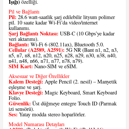
Işığı)
özelliği.
Pil ve Bağlantı
Pil:
28.6 watt-saatlik şarj edilebilir lityum polimer
pil. 10 saate kadar Wi-Fi’da video/internet
kullanımı.
Şarj Bağlantı Noktası:
USB-C (10 Gbps’ye kadar
veri aktarımı).
Bağlantı:
Wi-Fi 6 (802.11ax), Bluetooth 5.0.
Cellular (A2589, A2591):
5G NR (Bant n1, n2, n3,
n5, n7, n8, n12, n20, n25, n28, n29, n30, n38, n40,
n41, n48, n66, n71, n77, n78, n79).
SIM Kart:
Nano-SIM ve eSIM.
Aksesuar ve Diğer Özellikler
Kalem Desteği:
Apple Pencil (2. nesil) – Manyetik
eşleşme ve şarj.
Klavye Desteği:
Magic Keyboard, Smart Keyboard
Folio.
Güvenlik:
Üst düğmeye entegre Touch ID (Parmak
izi sensörü).
Ses:
Yatay modda stereo hoparlörler.
Model Numarası Detayları