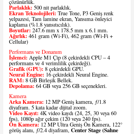
çözünürlük.
Parlaklık:
500 nit parlaklık.
Ekran Teknolojileri:
True Tone, P3 Geniş renk
yelpazesi, Tam lamine ekran, Yansıma önleyici
kaplama (%1.8 yansıtıcılık).
Boyutlar:
247.6 mm x 178.5 mm x 6.1 mm.
Ağırlık:
461 gram (Wi-Fi), 462 gram (Wi-Fi +
Cellular)
Performans ve Donanım
İşlemci:
Apple M1 Çip (8 çekirdekli CPU – 4
performans ve 4 verimlilik çekirdeği).
Grafik (GPU):
8 çekirdekli GPU.
Neural Engine:
16 çekirdekli Neural Engine.
RAM:
8 GB Birleşik Bellek.
Depolama:
64 GB veya 256 GB seçenekleri.
Kamera
Arka Kamera:
12 MP Geniş kamera, ƒ/1.8
diyafram. 5 kata kadar dijital zoom.
Video Kayıt:
4K video kaydı (24, 25, 30 veya 60
fps), 1080p ağır çekim (120 veya 240 fps).
Ön Kamera:
12 MP Ultra Geniş Ön Kamera, 122°
Center Stage (Sahne
görüş alanı, ƒ/2.4 diyafram,