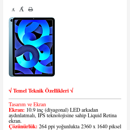
+
-
√ Temel Teknik Öze
llikleri √
Tasarım ve Ekran
Ekran:
10.9 inç (diyagonal) LED arkadan
aydınlatmalı, IPS teknolojisine sahip Liquid Retina
ekran.
Çözünürlük:
264 ppi yoğunlukta 2360 x 1640 piksel