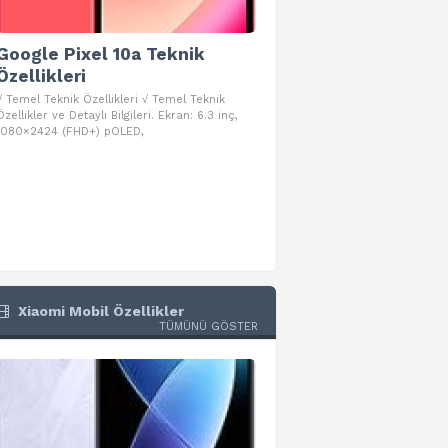
Google Pixel 10a Teknik
Google Pixel 10 Pro 
Özellikleri
Teknik Özellikleri
√ Temel Teknik Özellikleri √ Temel Teknik
√ Temel Teknik Özellikleri √ Goog
Özellikler ve Detaylı Bilgileri. Ekran: 6.3 inç,
Pro Fold Teknik Özellikleri ve Detay
1080×2424 (FHD+) pOLED,
İşlemci: Google Tensor G5
Xiaomi Mobil Özellikler
TÜMÜNÜ GÖSTER