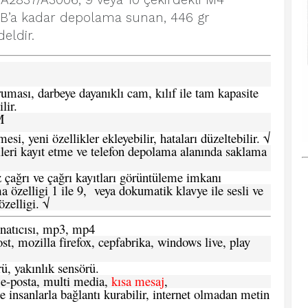
/A2837/A3006, 9 veya 10 çekirdekli M4
TB’a kadar depolama sunan, 446 gr
deldir.
ması, darbeye dayanıklı cam, kılıf ile tam kapasite
lir.
M
si, yeni özellikler ekleyebilir, hataları düzeltebilir. √
leri kayıt etme ve telefon depolama alanında saklama
 çağrı ve çağrı kayıtları görüntüleme imkanı
 özelligi 1 ile 9, veya dokumatik klavye ile sesli ve
zelligi. √
atıcısı, mp3, mp4
t, mozilla firefox, cepfabrika, windows live, play
ü, yakınlık sensörü.
e-posta, multi media,
kısa mesaj
,
e insanlarla bağlantı kurabilir, internet olmadan metin