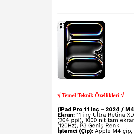
√ Temel Teknik Öze
llikleri √
(iPad Pro 11 inç – 2024 / M4
Ekran:
11 inç Ultra Retina X
(264 ppi), 1000 nit tam ekra
(120Hz), P3 Geniş Renk.
İşlemci (Çip):
Apple M4 çip, 