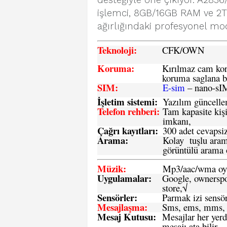
desteğiyle öne çıkıyor. A2836
işlemci, 8GB/16GB RAM ve 2
ağırlığındaki profesyonel mo
Teknoloji:
CFK
/OWN
Koruma:
Kırılmaz cam koru
koruma saglana bi
SIM
:
E-sim
– nano-sI
İşletim sistemi
:
Yazılım güncelleme
Telefon rehberi
:
Tam kapasite kişi
imkanı,
Çağrı kayıtları
:
300 adet cevapsiz
Arama:
Kolay tuşlu arama
görüntülü arama ö
Müzik:
Mp3/aac/wma oyn
Uygulamalar:
Google, ownerspos
store,√
Sensö
rler
:
Parmak izi sensör
Mesajlaşma
:
Sms, ems, mms, 
Mesaj Kutusu:
Mesajlar her yerd
mesajı ata bilir.