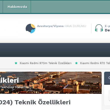
Hakkımızda
Avusturya/Viyana
HAVA DURUMU
E-p
De
Redmi R70m Teknik Özellikleri
Xiaomi Redmi R70 Teknik Özellikleri
X
ikleri
Teknoloji Haberleri
024) Teknik Özellikleri