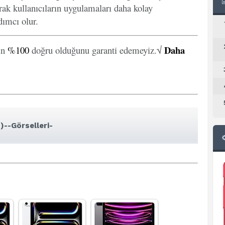
arak kullanıcıların uygulamaları daha kolay
ımcı olur.
Daha
in
%100
doğru olduğunu garanti edemeyiz.√
)--Görselleri-