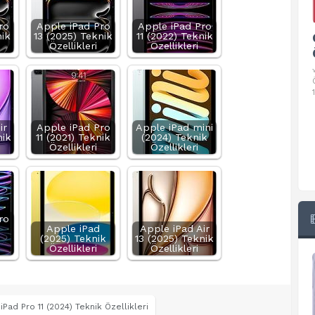
ro
Apple iPad Pro
Apple iPad Pro
nik
13 (2025) Teknik
11 (2022) Teknik
Google Pixel 10 Pro Teknik
Özellikleri
Özellikleri
Özellikleri
√ Temel Teknik Özellikleri √ Temel Teknik
Özellikler ve Detaylı Bilgileri. Ekran: 6.3 inç,
1280 x 2856 piksel, 120 Hz LTPO
ir
Apple iPad Pro
Apple iPad mini
nik
11 (2021) Teknik
(2024) Teknik
Özellikleri
Özellikleri
ro
Apple iPad
Apple iPad Air
(2025) Teknik
13 (2025) Teknik
Özellikleri
Özellikleri
iPad Pro 11 (2024) Teknik Özellikleri