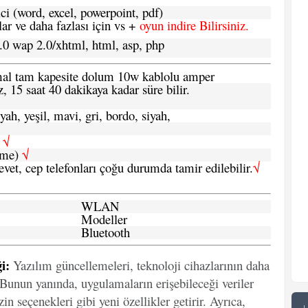
ci (word, excel, powerpoint, pdf)
 ve daha fazlası için vs +
oyun indire Bilirsiniz.
.0 wap 2.0/xhtml, html, asp, php
ormal tam kapesite dolum 10w kablolu amper
, 15 saat 40 dakikaya kadar süre bilir.
yah, yeşil, mavi, gri, bordo, siyah,
h
√
şme)
√
 evet, cep telefonları çoğu durumda tamir edilebilir.
√
WLAN
Modeller
Bluetooth
i:
Yazılım güncellemeleri, teknoloji cihazlarının daha
. Bunun yanında, uygulamaların erişebileceği veriler
in seçenekleri gibi yeni özellikler getirir. Ayrıca,