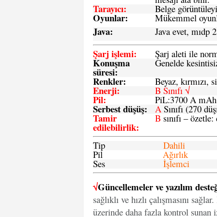
Tarayıcı
:
Belge görüntüleyi
Oyunlar
:
Mükemmel oyunlar
Java
:
Java evet, mıdp 2
Şarj işlemi
:
Şarj aleti ile n
Konuşma
Genelde kesintisiz
süresi
:
Renkler:
Beyaz, kırmızı, si
Enerji
:
B Sınıfı √
Pil
:
PiL:3700 A mA
Serbest düşüş
:
A
Sınıfı (270 dü
Tamir
B
sınıfı – özetle:
edilebilirlik
:
Tip
Dahili
Pil
Ağırlık
Ses
İşlemci
√
Güncellemeler ve yazılım desteğ
sağlıklı ve hızlı çalışmasını sağlar
üzerinde daha fazla kontrol sunan iz