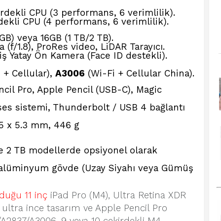
rdekli CPU (3 performans, 6 verimlilik).
ekli CPU (4 performans, 6 verimlilik).
B) veya 16GB (1 TB/2 TB).
(f/1.8), ProRes video, LiDAR Tarayıcı.
ş Yatay Ön Kamera (Face ID destekli).
 + Cellular),
A3006
(Wi-Fi + Cellular China).
cil Pro, Apple Pencil (USB-C), Magic
es sistemi, Thunderbolt / USB 4 bağlantı
.5 x 5.3 mm, 446 g
e 2 TB modellerde opsiyonel olarak
 alüminyum gövde (Uzay Siyahı veya Gümüş
duğu 11 inç
iPad Pro (M4), Ultra Retina XDR
ultra ince tasarım ve Apple Pencil Pro