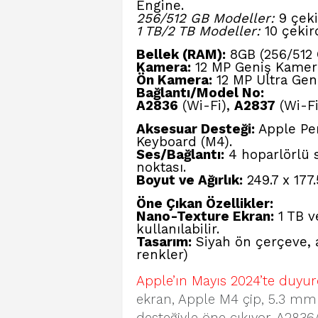
Engine.
256/512 GB Modeller:
9 çeki
1 TB/2 TB Modeller:
10 çekird
Bellek (RAM):
8GB (256/512 G
Kamera:
12 MP Geniş Kamera 
Ön Kamera:
12 MP Ultra Geni
Bağlantı/Model No:
A2836
(Wi-Fi),
A2837
(Wi-Fi
Aksesuar Desteği:
Apple Pen
Keyboard (M4).
Ses/Bağlantı:
4 hoparlörlü s
noktası.
Boyut ve Ağırlık:
249.7 x 177
Öne Çıkan Özellikler:
Nano-Texture Ekran:
1 TB v
kullanılabilir.
Tasarım:
Siyah ön çerçeve,
renkler)
Apple’ın Mayıs 2024’te duyur
ekran, Apple M4 çip, 5.3 mm 