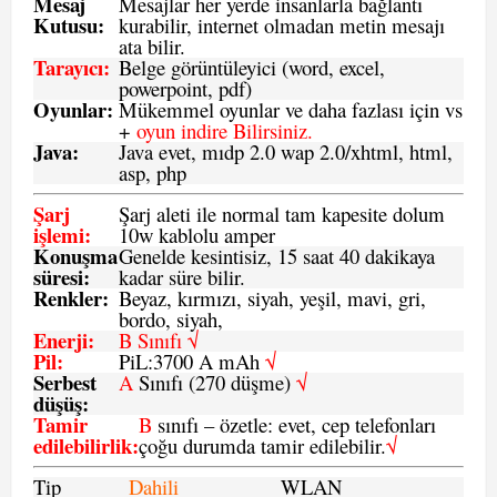
Mesaj
Mesajlar her yerde insanlarla bağlantı
Kutusu:
kurabilir, internet olmadan metin mesajı
ata bilir.
Tarayıcı
:
Belge görüntüleyici (word, excel,
powerpoint, pdf)
Oyunlar
:
Mükemmel oyunlar ve daha fazlası için vs
+
oyun indire Bilirsiniz.
Java
:
Java evet, mıdp 2.0 wap 2.0/xhtml, html,
asp, php
Şarj
Şarj aleti ile normal tam kapesite dolum
işlemi
:
10w kablolu amper
Konuşma
Genelde kesintisiz, 15 saat 40 dakikaya
süresi
:
kadar süre bilir.
Renkler:
Beyaz, kırmızı, siyah, yeşil, mavi, gri,
bordo, siyah,
Enerji
:
B Sınıfı √
Pil
:
PiL:3700 A mAh
√
Serbest
A
Sınıfı (270 düşme)
√
düşüş
:
Tamir
B
sınıfı – özetle: evet, cep telefonları
edilebilirlik
:
çoğu durumda tamir edilebilir.
√
Tip
Dahili
WLAN