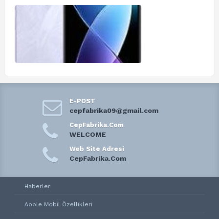
E-POST
cepfabrika09@gmail.com
CepFabrika.Com
WELCOME
Web Site Adresi
CepFabrika.Com
Haberler
Apple Mobil Özellikleri