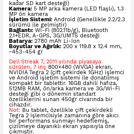
kadar SD kart desteği)
Kamera:
5 MP arka kamera (LED flaşlı), 1.3
MP ön kamera
İşletim Sistemi:
Android (Genellikle 2.2/2.3
sürümü ile gelmiştir)
Bağlantı:
Wi-Fi (802.11b/g), Bluetooth
2.1+EDR, A-GPS, 3G/UMTS desteği
Batarya:
2780 mAh Li-Ion
Boyutlar ve Ağırlık:
200 x 119.8 x 12.4 mm,
~453-454 gr
Dell Streak 7, 2011 yılında piyasaya
sürülen, 7 inç
800×480 (WVGA) ekran,
NVIDIA Tegra 2 (çift çekirdek 1GHz) işlemci
ve Android işletim sistemi ile donatılmış
kompakt bir tablettir. 16GB dahili hafıza,
512MB RAM, ön/arka kamera ve 3G/Wi-Fi
desteği gibi o dönemin standart
özelliklerini sunan 450gr civarında bir
cihazdır.
Not:
Bu tablet, özellikle çift çekirdekli
Tegra 2 işlemcisiyle zamanına göre akıcı
bir performans sunmayı hedeflemiş,
çizilmeye dayanıklı ekran yapısıyla öne
çıkmıştır.