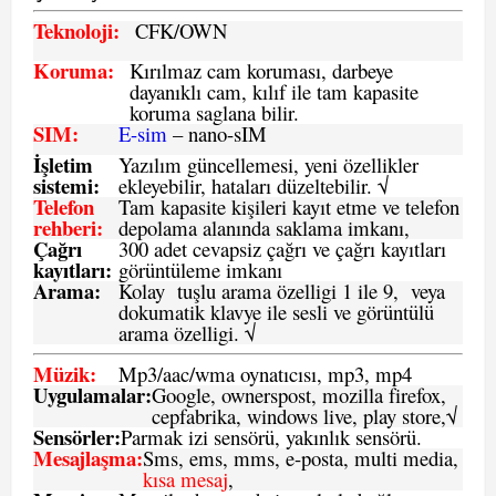
Teknoloji:
CFK
/OWN
Koruma:
Kırılmaz cam koruması, darbeye
dayanıklı cam, kılıf ile tam kapasite
koruma saglana bilir.
SIM
:
E-sim
– nano-sIM
İşletim
Yazılım güncellemesi, yeni özellikler
sistemi
:
ekleyebilir, hataları düzeltebilir. √
Telefon
Tam kapasite kişileri kayıt etme ve telefon
rehberi
:
depolama alanında saklama imkanı,
Çağrı
300 adet cevapsiz çağrı ve çağrı kayıtları
kayıtları
:
görüntüleme imkanı
Arama:
Kolay tuşlu arama özelligi 1 ile 9, veya
dokumatik klavye ile sesli ve görüntülü
arama özelligi. √
Müzik:
Mp3/aac/wma oynatıcısı, mp3, mp4
Uygulamalar:
Google, ownerspost, mozilla firefox,
cepfabrika, windows live, play store,√
Sensö
rler
:
Parmak izi sensörü, yakınlık sensörü.
Mesajlaşma
:
Sms, ems, mms, e-posta, multi media,
kısa mesaj
,