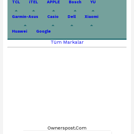
TCL
iTEL
APPLE
Bosch
YU
Garmin-Asus
Casio
Dell
Xiaomi
Huawei
Google
Tüm Markalar
Ownerspost.Com