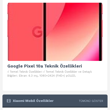
Google Pixel 10a Teknik Özellikleri
Go
√ Temel Teknik Özellikleri √ Temel Teknik Özellikler ve Detaylı
√ Te
Bilgileri. Ekran: 6.3 inç, 1080×2424 (FHD+) pOLED,
ve D
Xiaomi Mobil Özellikler
TÜMÜNÜ GÖSTER