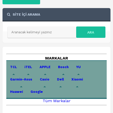
SİTE İÇİ ARAMA
ARA
MARKALAR
TCL
iTEL
APPLE
Bosch
YU
Garmin-Asus
Casio
Dell
Xiaomi
Huawei
Google
Tüm Markalar