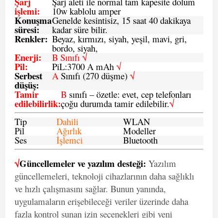
Şarj
Şarj aleti ile normal tam kapesite dolum
işlemi
:
10w kablolu amper
Konuşma
Genelde kesintisiz, 15 saat 40 dakikaya
süresi
:
kadar süre bilir.
Renkler:
Beyaz, kırmızı, siyah, yeşil, mavi, gri,
bordo, siyah,
Enerji
:
B Sınıfı √
Pil
:
PiL:3700 A mAh
√
Serbest
A
Sınıfı (270 düşme)
√
düşüş
:
Tamir
B
sınıfı – özetle: evet, cep telefonları
edilebilirlik
:
çoğu durumda tamir edilebilir.
√
Tip
Dahili
WLAN
Pil
Ağırlık
Modeller
Ses
İşlemci
Bluetooth
√
Güncellemeler ve yazılım desteği:
Yazılım
güncellemeleri, teknoloji cihazlarının daha sağlıklı
ve hızlı çalışmasını sağlar. Bunun yanında,
uygulamaların erişebileceği veriler üzerinde daha
fazla kontrol sunan izin seçenekleri gibi yeni