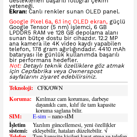
desteklenen başarılı fotoğraf çekim
yeteneği.
Ekran
:
Canlı renkler sunan OLED panel.
Google Pixel 6a, 6.1 inç OLED ekran,
güçlü
Google Tensor (5 nm) işlemci, 6 GB
LPDDR5 RAM ve 128 GB depolama alanı
sunan bütçe dostu bir cihazdır. 12.2 MP
ana kamera ile 4K video kaydı yapabilen
telefon, 178 gram ağırlığındadır. 4410 mAh
bataryası ile günlük kullanımda başarılı
bir performans hedefler.
Not:
Detaylı teknik özelliklere göz atmak
için Cepfabrika
veya Ownerspost
sayfalarını ziyaret edebilirsiniz.
Teknoloji:
CFK
/OWN
Koruma:
Kırılmaz cam koruması, darbeye
dayanıklı cam, kılıf ile tam kapasite
koruma saglana bilir.
SIM
:
E-sim
– nano-sIM
İşletim
Yazılım güncellemesi, yeni özellikler
sistemi
:
ekleyebilir, hataları düzeltebilir. √
Telefon
Tam kapasite kişileri kayıt etme ve telefon