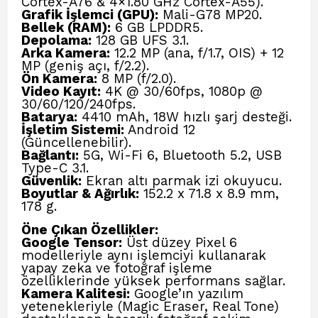
Cortex-A76 & 4×1.80 GHz Cortex-A55).
Grafik İşlemci (GPU):
Mali-G78 MP20.
Bellek (RAM):
6 GB LPDDR5.
Depolama:
128 GB UFS 3.1.
Arka Kamera:
12.2 MP (ana, f/1.7, OIS) + 12
MP (geniş açı, f/2.2).
Ön Kamera:
8 MP (f/2.0).
Video Kayıt:
4K @ 30/60fps, 1080p @
30/60/120/240fps.
Batarya:
4410 mAh, 18W hızlı şarj desteği.
İşletim Sistemi:
Android 12
(Güncellenebilir).
Bağlantı:
5G, Wi-Fi 6, Bluetooth 5.2, USB
Type-C 3.1.
Güvenlik:
Ekran altı parmak izi okuyucu.
Boyutlar & Ağırlık:
152.2 x 71.8 x 8.9 mm,
178 g.
Öne Çıkan Özellikler:
Google Tensor
:
Üst düzey Pixel 6
modelleriyle aynı işlemciyi kullanarak
yapay zeka ve fotoğraf işleme
özelliklerinde yüksek performans sağlar.
Kamera Kalitesi
:
Google’ın yazılım
yetenekleriyle (Magic Eraser, Real Tone)