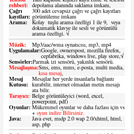
rehberi
:
depolama alanında saklama imkanı,
Çağrı
300 adet cevapsiz çağrı ve çağrı kayıtları
kayıtları
:
görüntüleme imkanı
Arama:
Kolay tuşlu arama özelligi 1 ile 9, veya
dokumatik klavye ile sesli ve görüntülü
arama özelligi. √
Müzik:
Mp3/aac/wma oynatıcısı, mp3, mp4
Uygulamalar:
Google, ownerspost, mozilla firefox,
cepfabrika, windows live, play store,√
Sensö
rler
:
Parmak izi sensörü, yakınlık sensörü.
Mesajlaşma
:
Sms, ems, mms, e-posta, multi media,
kısa mesaj
,
Mesaj
Mesajlar her yerde insanlarla bağlantı
Kutusu:
kurabilir, internet olmadan metin mesajı
ata bilir.
Tarayıcı
:
Belge görüntüleyici (word, excel,
powerpoint, pdf)
Oyunlar
:
Mükemmel oyunlar ve daha fazlası için vs
+
oyun indire Bilirsiniz.
Java
:
Java evet, mıdp 2.0 wap 2.0/xhtml, html,
asp, php