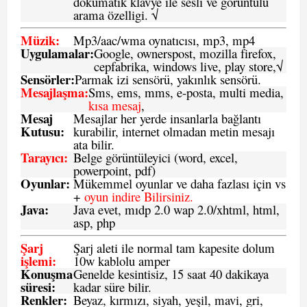
dokumatik klavye ile sesli ve görüntülü
arama özelligi. √
Müzik:
Mp3/aac/wma oynatıcısı, mp3, mp4
Uygulamalar:
Google, ownerspost, mozilla firefox,
cepfabrika, windows live, play store,√
Sensö
rler
:
Parmak izi sensörü, yakınlık sensörü.
Mesajlaşma
:
Sms, ems, mms, e-posta, multi media,
kısa mesaj
,
Mesaj
Mesajlar her yerde insanlarla bağlantı
Kutusu:
kurabilir, internet olmadan metin mesajı
ata bilir.
Tarayıcı
:
Belge görüntüleyici (word, excel,
powerpoint, pdf)
Oyunlar
:
Mükemmel oyunlar ve daha fazlası için vs
+
oyun indire Bilirsiniz.
Java
:
Java evet, mıdp 2.0 wap 2.0/xhtml, html,
asp, php
Şarj
Şarj aleti ile normal tam kapesite dolum
işlemi
:
10w kablolu amper
Konuşma
Genelde kesintisiz, 15 saat 40 dakikaya
süresi
:
kadar süre bilir.
Renkler:
Beyaz, kırmızı, siyah, yeşil, mavi, gri,