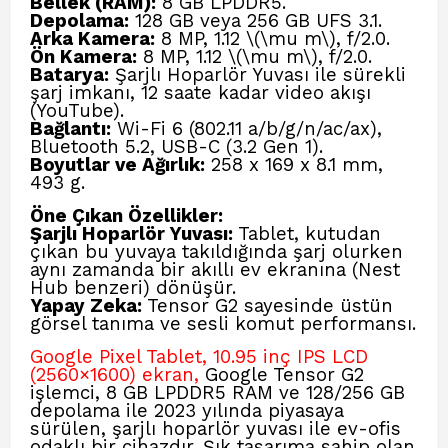
Bellek (RAM):
8 GB LPDDR5.
Depolama:
128 GB veya 256 GB UFS 3.1.
Arka Kamera:
8 MP, 1.12 \(\mu m\), f/2.0.
Ön Kamera:
8 MP, 1.12 \(\mu m\), f/2.0.
Batarya:
Şarjlı Hoparlör Yuvası ile sürekli
şarj imkanı, 12 saate kadar video akışı
(YouTube).
Bağlantı:
Wi-Fi 6 (802.11 a/b/g/n/ac/ax),
Bluetooth 5.2, USB-C (3.2 Gen 1).
Boyutlar ve Ağırlık:
258 x 169 x 8.1 mm,
493 g.
Öne Çıkan Özellikler:
Şarjlı Hoparlör Yuvası:
Tablet, kutudan
çıkan bu yuvaya takıldığında şarj olurken
aynı zamanda bir akıllı ev ekranına (Nest
Hub benzeri) dönüşür.
Yapay Zeka:
Tensor G2 sayesinde üstün
görsel tanıma ve sesli komut performansı.
Google Pixel Tablet, 10.95 inç IPS LCD
(2560×1600) ekran,
Google Tensor G2
işlemci, 8 GB LPDDR5 RAM ve 128/256 GB
depolama ile 2023 yılında piyasaya
sürülen, şarjlı hoparlör yuvası ile ev-ofis
odaklı bir cihazdır. Şık tasarıma sahip olan