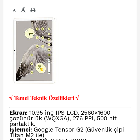
+
-
√ Temel Teknik Öze
llikleri √
Ekran:
10.95 inç IPS LCD, 2560×1600
çözünürlük (WQXGA), 276 PPI, 500 nit
parlaklık.
İşlemci:
Google Tensor G2 (Güvenlik çipi
Titan M2 ile).