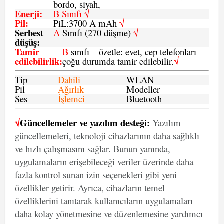
bordo, siyah,
Enerji
:
B Sınıfı √
Pil
:
PiL:3700 A mAh
√
Serbest
A
Sınıfı (270 düşme)
√
düşüş
:
Tamir
B
sınıfı – özetle: evet, cep telefonları
edilebilirlik
:
çoğu durumda tamir edilebilir.
√
Tip
Dahili
WLAN
Pil
Ağırlık
Modeller
Ses
İşlemci
Bluetooth
√
Güncellemeler ve yazılım desteği:
Yazılım
güncellemeleri, teknoloji cihazlarının daha sağlıklı
ve hızlı çalışmasını sağlar. Bunun yanında,
uygulamaların erişebileceği veriler üzerinde daha
fazla kontrol sunan izin seçenekleri gibi yeni
özellikler getirir. Ayrıca, cihazların temel
özelliklerini tanıtarak kullanıcıların uygulamaları
daha kolay yönetmesine ve düzenlemesine yardımcı