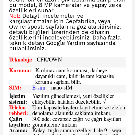
bu model, 8 MP kameralar ve yapay zeka
özellikleri sunar.
Not:
Detaylı incelemeler ve
karşılaştırmalar için Cepfabrika
, veya
Ownerspost, sayfalarına göz atabilirsiniz.
detaylı bilgileri üzerinden de cihazın
özelliklerini inceleyebilirsiniz. Daha fazla
teknik detayı
Google Yardım
sayfasında
bulabilirsiniz.
Teknoloji:
CFK
/OWN
Koruma:
Kırılmaz cam koruması, darbeye
dayanıklı cam, kılıf ile tam kapasite
koruma saglana bilir.
SIM
:
E-sim
– nano-sIM
İşletim
Yazılım güncellemesi, yeni özellikler
sistemi
:
ekleyebilir, hataları düzeltebilir. √
Telefon
Tam kapasite kişileri kayıt etme ve telefon
rehberi
:
depolama alanında saklama imkanı,
Çağrı
300 adet cevapsiz çağrı ve çağrı kayıtları
kayıtları
:
görüntüleme imkanı
Arama:
Kolay tuşlu arama özelligi 1 ile 9, veya