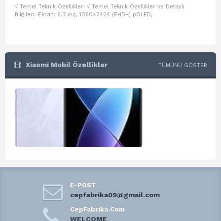
√ Temel Teknik Özellikleri √ Temel Teknik Özellikler ve Detaylı
√ Te
Bilgileri. Ekran: 6.3 inç, 1080×2424 (FHD+) pOLED,
ve D
Xiaomi Mobil Özellikler
TÜMÜNÜ GÖSTER
E-POST
cepfabrika09@gmail.com
CepFabrika.Com
WELCOME