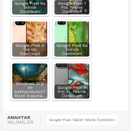
Google Pixel 6a
Google Pixel 7
Teknik
Pro Teknik
Özellikleri
Özellikleri
Google Pixel 8
Google Pixel 8a
Teknik
Teknik
Özellikleri
Özellikleri
Windows 12’yi
mi
Google Pixel 9
bekliyorsunuz?
Pro XL Teknik
Bizce boşuna…
Özellikleri
ANAHTAR
Google Pixel Tablet Teknik Özellikleri
KELİMELER