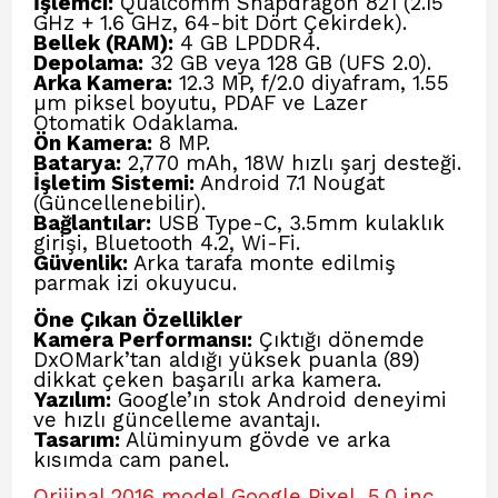
İşlemci:
Qualcomm Snapdragon 821 (2.15
GHz + 1.6 GHz, 64-bit Dört Çekirdek).
Bellek (RAM):
4 GB LPDDR4.
Depolama:
32 GB veya 128 GB (UFS 2.0).
Arka Kamera:
12.3 MP, f/2.0 diyafram, 1.55
µm piksel boyutu, PDAF ve Lazer
Otomatik Odaklama.
Ön Kamera:
8 MP.
Batarya:
2,770 mAh, 18W hızlı şarj desteği.
İşletim Sistemi:
Android 7.1 Nougat
(Güncellenebilir).
Bağlantılar:
USB Type-C, 3.5mm kulaklık
girişi, Bluetooth 4.2, Wi-Fi.
Güvenlik:
Arka tarafa monte edilmiş
parmak izi okuyucu.
Öne Çıkan Özellikler
Kamera Performansı:
Çıktığı dönemde
DxOMark’tan aldığı yüksek puanla (89)
dikkat çeken başarılı arka kamera.
Yazılım:
Google’ın stok Android deneyimi
ve hızlı güncelleme avantajı.
Tasarım:
Alüminyum gövde ve arka
kısımda cam panel.
Orijinal 2016 model Google Pixel, 5.0 inç