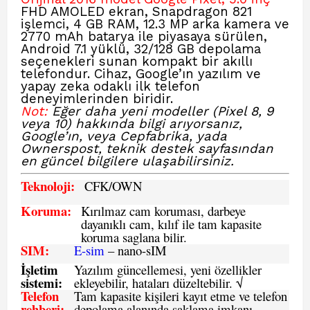
FHD AMOLED ekran, Snapdragon 821
işlemci, 4 GB RAM, 12.3 MP arka kamera ve
2770 mAh batarya ile piyasaya sürülen,
Android 7.1 yüklü, 32/128 GB depolama
seçenekleri sunan kompakt bir akıllı
telefondur. Cihaz, Google’ın yazılım ve
yapay zeka odaklı ilk telefon
deneyimlerinden biridir.
Not:
Eğer daha yeni modeller (Pixel 8, 9
veya 10) hakkında bilgi arıyorsanız,
Google’ın, veya Cepfabrika, yada
Ownerspost, teknik destek sayfasından
en güncel bilgilere ulaşabilirsiniz.
Teknoloji:
CFK
/OWN
Koruma:
Kırılmaz cam koruması, darbeye
dayanıklı cam, kılıf ile tam kapasite
koruma saglana bilir.
SIM
:
E-sim
– nano-sIM
İşletim
Yazılım güncellemesi, yeni özellikler
sistemi
:
ekleyebilir, hataları düzeltebilir. √
Telefon
Tam kapasite kişileri kayıt etme ve telefon
rehberi
:
depolama alanında saklama imkanı,