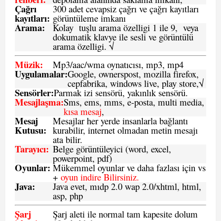
Çağrı
300 adet cevapsiz çağrı ve çağrı kayıtları
kayıtları
:
görüntüleme imkanı
Arama:
Kolay tuşlu arama özelligi 1 ile 9, veya
dokumatik klavye ile sesli ve görüntülü
arama özelligi. √
Müzik:
Mp3/aac/wma oynatıcısı, mp3, mp4
Uygulamalar:
Google, ownerspost, mozilla firefox,
cepfabrika, windows live, play store,√
Sensö
rler
:
Parmak izi sensörü, yakınlık sensörü.
Mesajlaşma
:
Sms, ems, mms, e-posta, multi media,
kısa mesaj
,
Mesaj
Mesajlar her yerde insanlarla bağlantı
Kutusu:
kurabilir, internet olmadan metin mesajı
ata bilir.
Tarayıcı
:
Belge görüntüleyici (word, excel,
powerpoint, pdf)
Oyunlar
:
Mükemmel oyunlar ve daha fazlası için vs
+
oyun indire Bilirsiniz.
Java
:
Java evet, mıdp 2.0 wap 2.0/xhtml, html,
asp, php
Şarj
Şarj aleti ile normal tam kapesite dolum