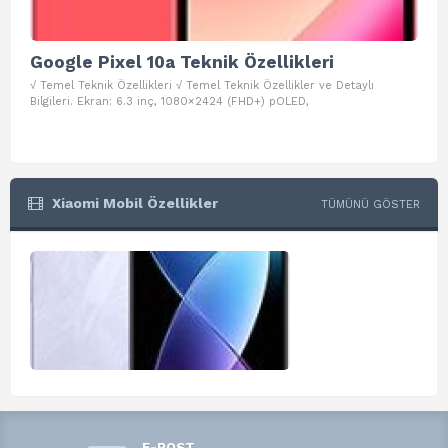
Google Pixel 10a Teknik Özellikleri
Go
√ Temel Teknik Özellikleri √ Temel Teknik Özellikler ve Detaylı
√ Te
Bilgileri. Ekran: 6.3 inç, 1080×2424 (FHD+) pOLED,
ve D
Xiaomi Mobil Özellikler
TÜMÜNÜ GÖSTER
E-POST