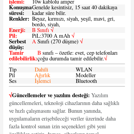
işlemi
:
10w kablolu amper
Konuşma
Genelde kesintisiz, 15 saat 40 dakikaya
süresi
:
kadar süre bilir.
Renkler:
Beyaz, kırmızı, siyah, yeşil, mavi, gri,
bordo, siyah,
Enerji
:
B Sınıfı √
Pil
:
PiL:3700 A mAh
√
Serbest
A
Sınıfı (270 düşme)
√
düşüş
:
Tamir
B
sınıfı – özetle: evet, cep telefonları
edilebilirlik
:
çoğu durumda tamir edilebilir.
√
Tip
Dahili
WLAN
Pil
Ağırlık
Modeller
Ses
İşlemci
Bluetooth
√
Güncellemeler ve yazılım desteği:
Yazılım
güncellemeleri, teknoloji cihazlarının daha sağlıklı
ve hızlı çalışmasını sağlar. Bunun yanında,
uygulamaların erişebileceği veriler üzerinde daha
fazla kontrol sunan izin seçenekleri gibi yeni
özellikler getirir. Ayrıca, cihazların temel