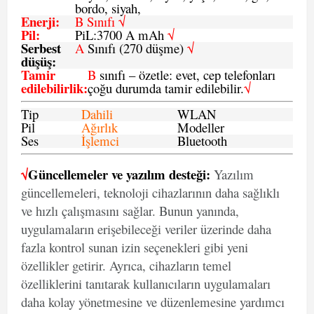
bordo, siyah,
Enerji
:
B Sınıfı √
Pil
:
PiL:3700 A mAh
√
Serbest
A
Sınıfı (270 düşme)
√
düşüş
:
Tamir
B
sınıfı – özetle: evet, cep telefonları
edilebilirlik
:
çoğu durumda tamir edilebilir.
√
Tip
Dahili
WLAN
Pil
Ağırlık
Modeller
Ses
İşlemci
Bluetooth
√
Güncellemeler ve yazılım desteği:
Yazılım
güncellemeleri, teknoloji cihazlarının daha sağlıklı
ve hızlı çalışmasını sağlar. Bunun yanında,
uygulamaların erişebileceği veriler üzerinde daha
fazla kontrol sunan izin seçenekleri gibi yeni
özellikler getirir. Ayrıca, cihazların temel
özelliklerini tanıtarak kullanıcıların uygulamaları
daha kolay yönetmesine ve düzenlemesine yardımcı