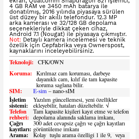
ekran, Qualcomm Snapdragon 821 işlemci,
4 GB RAM ve 3450 mAh batarya ile
donatılmış, 2016 yılında piyasaya sürülen
üst düzey bir akıllı telefondur. 12.3 MP
arka kamerası ve 32/128 GB depolama
seçenekleriyle dikkat çeken cihaz,
Android 7.1 (Nougat) ile piyasaya çıkmıştır.
Not:
Detaylı kamera incelemesi ve teknik
özellik için Cepfabrika veya Ownerspost,
kaynaklarını inceleyebilirsiniz.
Teknoloji:
CFK
/OWN
Koruma:
Kırılmaz cam koruması, darbeye
dayanıklı cam, kılıf ile tam kapasite
koruma saglana bilir.
SIM
:
E-sim
– nano-sIM
İşletim
Yazılım güncellemesi, yeni özellikler
sistemi
:
ekleyebilir, hataları düzeltebilir. √
Telefon
Tam kapasite kişileri kayıt etme ve telefon
rehberi
:
depolama alanında saklama imkanı,
Çağrı
300 adet cevapsiz çağrı ve çağrı kayıtları
kayıtları
:
görüntüleme imkanı
Arama:
Kolay tuşlu arama özelligi 1 ile 9, veya