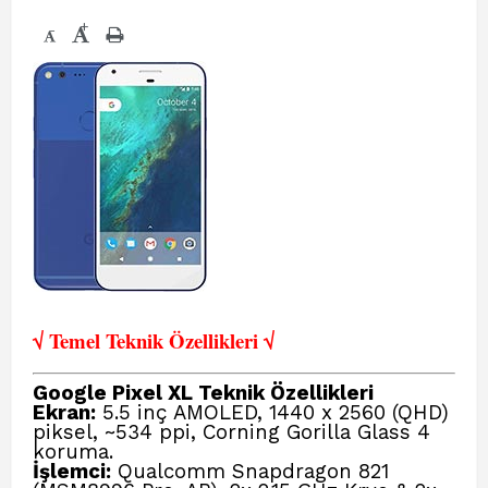
+
-
√ Temel Teknik Öze
llikleri √
Google Pixel XL Teknik Özellikleri
Ekran:
5.5 inç AMOLED, 1440 x 2560 (QHD)
piksel, ~534 ppi, Corning Gorilla Glass 4
koruma.
İşlemci:
Qualcomm Snapdragon 821