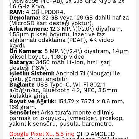
(MSM8996 Pro-AB), 2x 2.15 GHz Kryo & 2x
1.6 GHz Kryo.
RAM:
4 GB LPDDR4.
Depolama:
32 GB veya 128 GB dahili hafıza
(MicroSD kart desteği yoktur).
Arka Kamera:
12.3 MP, \(f/2.0\) diyafram,
1.55µm piksel boyutu, lazer ve faz
algılamalı odaklama (PDAF), 4K video
kaydı.
Ön Kamera:
8 MP, \(f/2.4\) diyafram, 1.4µm
piksel boyutu, 1080p video.
Batarya:
3450 mAh Li-Ion, hızlı şarj
desteği (18W).
İşletim Sistemi:
Android 7.1 (Nougat) ile
çıktı, güncellenebilir.
Bağlantı:
USB Type-C, Wi-Fi 802.11
a/b/g/n/ac, Bluetooth 4.2, NFC, 3.5mm
kulaklık girişi.
Boyut ve Ağırlık:
154.72 x 75.74 x 8.6 mm,
168 gram.
Sensörler:
Arka tarafa monte edilmiş
parmak izi okuyucu, ivmeölçer, jiroskop,
yakınlık sensörü, pusula, barometre.
Google Pixel XL, 5.5 inç
QHD AMOLED