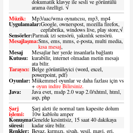
dokumatik klavye ile sesli ve görüntülü
arama özelligi. √
Müzik:
Mp3/aac/wma oynatıcısı, mp3, mp4
Uygulamalar:
Google, ownerspost, mozilla firefox,
cepfabrika, windows live, play store,√
Sensö
rler
:
Parmak izi sensörü, yakınlık sensörü.
Mesajlaşma
:
Sms, ems, mms, e-posta, multi media,
kısa mesaj
,
Mesaj
Mesajlar her yerde insanlarla bağlantı
Kutusu:
kurabilir, internet olmadan metin mesajı
ata bilir.
Tarayıcı
:
Belge görüntüleyici (word, excel,
powerpoint, pdf)
Oyunlar
:
Mükemmel oyunlar ve daha fazlası için vs
+
oyun indire Bilirsiniz.
Java
:
Java evet, mıdp 2.0 wap 2.0/xhtml, html,
asp, php
Şarj
Şarj aleti ile normal tam kapesite dolum
işlemi
:
10w kablolu amper
Konuşma
Genelde kesintisiz, 15 saat 40 dakikaya
süresi
:
kadar süre bilir.
Renkler:
Beyaz, kırmızı, siyah, yeşil, mavi, gri,