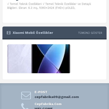
√ Temel Teknik Özellikleri √ Temel Teknik Özellikler ve Detaylı
√ Te
Bilgileri. Ekran: 6.3 inç, 1080×2424 (FHD+) pOLED,
ve D
Xiaomi Mobil Özellikler
TÜMÜNÜ GÖSTER
E-POST
cepfabrika09@gmail.com
CepFabrika.Com
WELCOME