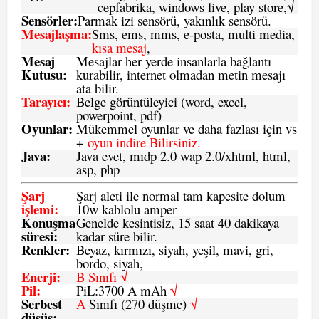
cepfabrika, windows live, play store,√
Sensö
rler
:
Parmak izi sensörü, yakınlık sensörü.
Mesajlaşma
:
Sms, ems, mms, e-posta, multi media,
kısa mesaj
,
Mesaj
Mesajlar her yerde insanlarla bağlantı
Kutusu:
kurabilir, internet olmadan metin mesajı
ata bilir.
Tarayıcı
:
Belge görüntüleyici (word, excel,
powerpoint, pdf)
Oyunlar
:
Mükemmel oyunlar ve daha fazlası için vs
+
oyun indire Bilirsiniz.
Java
:
Java evet, mıdp 2.0 wap 2.0/xhtml, html,
asp, php
Şarj
Şarj aleti ile normal tam kapesite dolum
işlemi
:
10w kablolu amper
Konuşma
Genelde kesintisiz, 15 saat 40 dakikaya
süresi
:
kadar süre bilir.
Renkler:
Beyaz, kırmızı, siyah, yeşil, mavi, gri,
bordo, siyah,
Enerji
:
B Sınıfı √
Pil
:
PiL:3700 A mAh
√
Serbest
A
Sınıfı (270 düşme)
√
düşüş
: