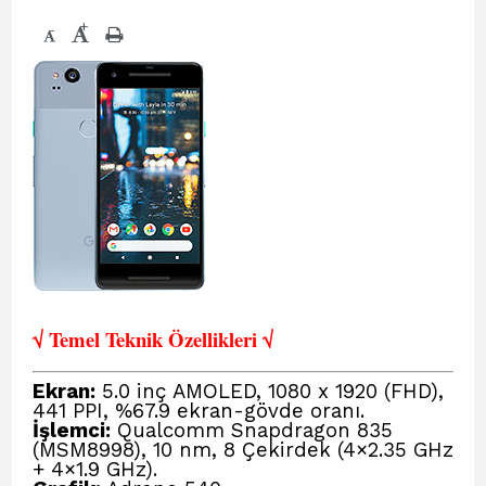
+
-
√ Temel Teknik Öze
llikleri √
Ekran:
5.0 inç AMOLED, 1080 x 1920 (FHD),
441 PPI, %67.9 ekran-gövde oranı.
İşlemci:
Qualcomm Snapdragon 835
(MSM8998), 10 nm, 8 Çekirdek (4×2.35 GHz
+ 4×1.9 GHz).