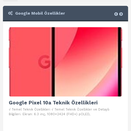
Google Mobil Özellikler
Google Pixel 10a Teknik Özellikleri
Go
√ Temel Teknik Özellikleri √ Temel Teknik Özellikler ve Detaylı
√ Te
Bilgileri. Ekran: 6.3 inç, 1080×2424 (FHD+) pOLED,
ve D