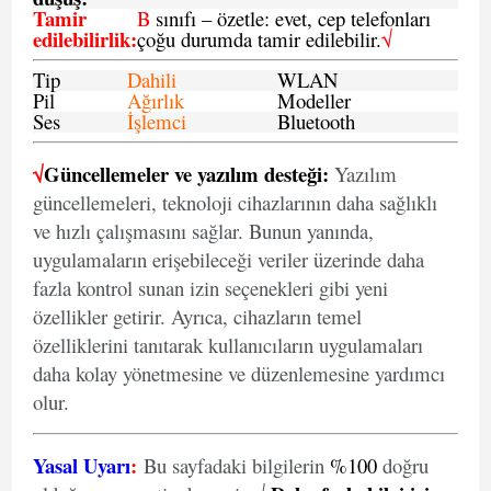
Tamir
B
sınıfı – özetle: evet, cep telefonları
edilebilirlik
:
çoğu durumda tamir edilebilir.
√
Tip
Dahili
WLAN
Pil
Ağırlık
Modeller
Ses
İşlemci
Bluetooth
√
Güncellemeler ve yazılım desteği:
Yazılım
güncellemeleri, teknoloji cihazlarının daha sağlıklı
ve hızlı çalışmasını sağlar. Bunun yanında,
uygulamaların erişebileceği veriler üzerinde daha
fazla kontrol sunan izin seçenekleri gibi yeni
özellikler getirir. Ayrıca, cihazların temel
özelliklerini tanıtarak kullanıcıların uygulamaları
daha kolay yönetmesine ve düzenlemesine yardımcı
olur.
Yasal Uyarı
:
Bu sayfadaki bilgilerin
%100
doğru