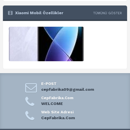
Xiaomi Mobil Özellikler
TÜMÜNÜ GÖSTER
E-POST
cepfabrika09@gmail.com
CepFabrika.Com
WELCOME
Web Site Adresi
CepFabrika.Com