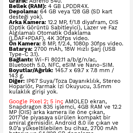
Grafik:
Adreno 540.
Bellek (RAM):
4 GB LPDDR4X.
Depolama:
64 GB veya 128 GB (SD kart
desteği yok).
Arka Kamera:
12.2 MP, f/1.8 diyafram, OIS
(Optik Görüntü Sabitleyici), Lazer ve Faz
Algılamalı Otomatik Odaklama
(LDAF+PDAF), 4K 30fps video.
Ön Kamera:
8 MP, f/2.4, 1080p 30fps video.
Batarya:
2700 mAh, 18W Hızlı Şarj (USB
Type-C 3.1).
Bağlantı:
Wi-Fi 802.11 a/b/g/n/ac,
Bluetooth 5.0, NFC, eSIM ve Nano-SIM.
Boyutlar/Ağırlık:
145.7 x 69.7 x 7.8 mm /
143 g.
Diğer:
IP67 Suya/Toza Dayanıklılık, Stereo
Hoparlör, Parmak İzi Okuyucu, 3.5mm
kulaklık girişi yok.
Google Pixel 2; 5 inç
AMOLED ekran,
Snapdragon 835 işlemci, 4GB RAM ve 12.2
MP (OIS) arka kamera ile öne çıkan,
2017’de piyasaya sürülen kompakt bir
amiral gemisidir. Android 8.0 ile çıkan ve
9.0’a yükseltilebilen bu cihaz, 2700 mAh