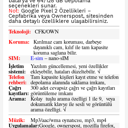
batarya ve 64/128 GB depolama
seçenekleri sunar.
Not:
Google Pixel 2 Özellikleri –
Cepfabrika veya Ownerspost,
sitesinden
daha detaylı özelliklere ulaşabilirsiniz.
Teknoloji:
CFK
/OWN
Koruma:
Kırılmaz cam koruması, darbeye
dayanıklı cam, kılıf ile tam kapasite
koruma saglana bilir.
SIM
:
E-sim
– nano-sIM
İşletim
Yazılım güncellemesi, yeni özellikler
sistemi
:
ekleyebilir, hataları düzeltebilir. √
Telefon
Tam kapasite kişileri kayıt etme ve telefon
rehberi
:
depolama alanında saklama imkanı,
Çağrı
300 adet cevapsiz çağrı ve çağrı kayıtları
kayıtları
:
görüntüleme imkanı
Arama:
Kolay tuşlu arama özelligi 1 ile 9, veya
dokumatik klavye ile sesli ve görüntülü
arama özelligi. √
Müzik:
Mp3/aac/wma oynatıcısı, mp3, mp4
Uygulamalar:
Google, ownerspost, mozilla firefox,