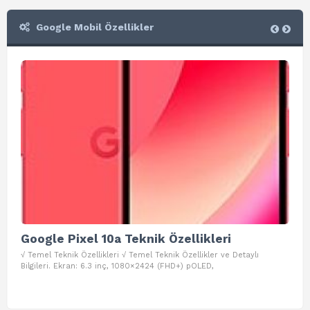
Google Mobil Özellikler
Google Pixel 10a Teknik Özellikleri
Go
√ Temel Teknik Özellikleri √ Temel Teknik Özellikler ve Detaylı
√ Te
Bilgileri. Ekran: 6.3 inç, 1080×2424 (FHD+) pOLED,
ve D