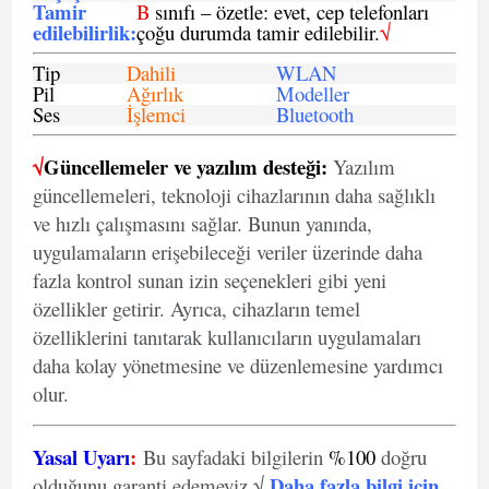
Tamir
B
sınıfı – özetle: evet, cep telefonları
edilebilirlik
:
çoğu durumda tamir edilebilir.
√
Tip
Dahili
WLAN
Pil
Ağırlık
Modeller
Ses
İşlemci
Bluetooth
√
Güncellemeler ve yazılım desteği:
Yazılım
güncellemeleri, teknoloji cihazlarının daha sağlıklı
ve hızlı çalışmasını sağlar. Bunun yanında,
uygulamaların erişebileceği veriler üzerinde daha
fazla kontrol sunan izin seçenekleri gibi yeni
özellikler getirir. Ayrıca, cihazların temel
özelliklerini tanıtarak kullanıcıların uygulamaları
daha kolay yönetmesine ve düzenlemesine yardımcı
olur.
Yasal Uyarı
:
Bu sayfadaki bilgilerin
%100
doğru
Daha fazla bilgi için
olduğunu garanti edemeyiz.√