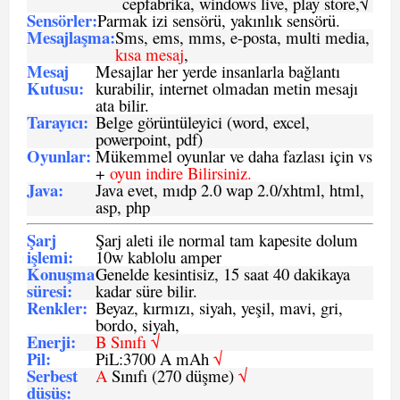
cepfabrika, windows live, play store,√
Sensö
rler
:
Parmak izi sensörü, yakınlık sensörü.
Mesajlaşma
:
Sms, ems, mms, e-posta, multi media,
kısa mesaj
,
Mesaj
Mesajlar her yerde insanlarla bağlantı
Kutusu:
kurabilir, internet olmadan metin mesajı
ata bilir.
Tarayıcı
:
Belge görüntüleyici (word, excel,
powerpoint, pdf)
Oyunlar
:
Mükemmel oyunlar ve daha fazlası için vs
+
oyun indire Bilirsiniz.
Java
:
Java evet, mıdp 2.0 wap 2.0/xhtml, html,
asp, php
Şarj
Şarj aleti ile normal tam kapesite dolum
işlemi
:
10w kablolu amper
Konuşma
Genelde kesintisiz, 15 saat 40 dakikaya
süresi
:
kadar süre bilir.
Renkler:
Beyaz, kırmızı, siyah, yeşil, mavi, gri,
bordo, siyah,
Enerji
:
B Sınıfı √
Pil
:
PiL:3700 A mAh
√
Serbest
A
Sınıfı (270 düşme)
√
düşüş
: