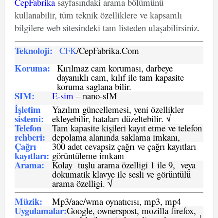
CepFabrika
sayfasındaki arama bölümünü
kullanabilir, tüm teknik özelliklere ve kapsamlı
bilgilere web sitesindeki tam listeden ulaşabilirsiniz.
Teknoloji:
CFK
/CepFabrika.Com
Koruma:
Kırılmaz cam koruması, darbeye
dayanıklı cam, kılıf ile tam kapasite
koruma saglana bilir.
SIM
:
E-sim
– nano-sIM
İşletim
Yazılım güncellemesi, yeni özellikler
sistemi
:
ekleyebilir, hataları düzeltebilir. √
Telefon
Tam kapasite kişileri kayıt etme ve telefon
rehberi
:
depolama alanında saklama imkanı,
Çağrı
300 adet cevapsiz çağrı ve çağrı kayıtları
kayıtları
:
görüntüleme imkanı
Arama:
Kolay tuşlu arama özelligi 1 ile 9, veya
dokumatik klavye ile sesli ve görüntülü
arama özelligi. √
Müzik:
Mp3/aac/wma oynatıcısı, mp3, mp4
Uygulamalar:
Google, ownerspost, mozilla firefox,