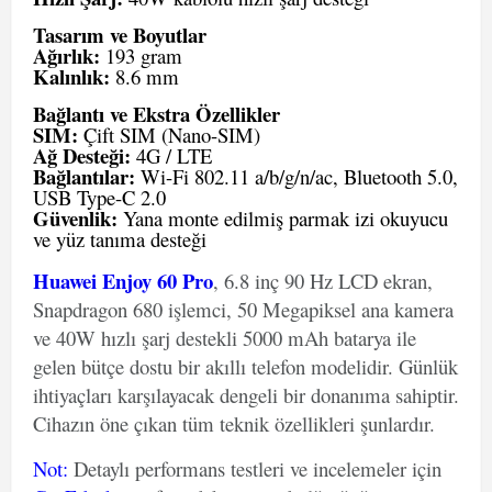
Tasarım ve Boyutlar
Ağırlık:
193 gram
Kalınlık:
8.6 mm
Bağlantı ve Ekstra Özellikler
SIM:
Çift SIM (Nano-SIM)
Ağ Desteği:
4G / LTE
Bağlantılar:
Wi-Fi 802.11 a/b/g/n/ac, Bluetooth 5.0,
USB Type-C 2.0
Güvenlik:
Yana monte edilmiş parmak izi okuyucu
ve yüz tanıma desteği
Huawei Enjoy 60 Pro
, 6.8 inç 90 Hz LCD ekran,
Snapdragon 680 işlemci, 50 Megapiksel ana kamera
ve 40W hızlı şarj destekli 5000 mAh batarya ile
gelen bütçe dostu bir akıllı telefon modelidir. Günlük
ihtiyaçları karşılayacak dengeli bir donanıma sahiptir.
Cihazın öne çıkan tüm teknik özellikleri şunlardır.
Not
:
Detaylı performans testleri ve incelemeler için