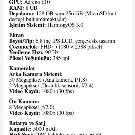
GPU:
Adreno 610
RAM:
8 GB
Depolama:
128 GB veya 256 GB (MicroSD kart
desteği bulunmamaktadır)
İşletim Sistemi:
HarmonyOS 3.0
Ekran
Boyut/Tip:
6.8 inç IPS LCD, çerçevesiz tasarım
Çözünürlük:
FHD+ (1080 × 2388 piksel)
Yenileme Hızı:
90 Hz
Piksel Yoğunluğu:
385 ppi
Kameralar
Arka Kamera Sistemi:
50 Megapiksel (Ana kamera, f/1.8)
2 Megapiksel (Derinlik sensörü, f/2.4)
Video Kaydı:
1080p (30 fps)
Ön Kamera:
8 Megapiksel (f/2.0)
Video Kaydı:
1080p (30 fps)
Batarya ve Şarj
Kapasite:
5000 mAh
Hızlı Şarj:
40W kablolu hızlı şarj desteği