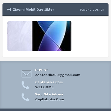
Xiaomi Mobil Özellikler
TÜMÜNÜ GÖSTER
E-POST
cepfabrika09@gmail.com
CepFabrika.Com
WELCOME
Web Site Adresi
CepFabrika.Com