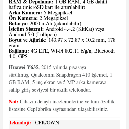
RAM & Depolama:
1 GB RAM, 4 GB dahili
hafıza (microSD kart ile artırılabilir)
Arka Kamera:
5 Megapiksel
Ön Kamera:
2 Megapiksel
Batarya:
2000 mAh (çıkarılabilir)
İşletim Sistemi:
Android 4.4.2 (KitKat) veya
Android 5.0 (Lollipop)
Boyut ve Ağırlık:
143.97 x 72.87 x 10.2 mm, 178
gram
Bağlantı:
4G LTE, Wi-Fi 802.11 b/g/n, Bluetooth
4.0, GPS
Huawei Y635,
2015 yılında piyasaya
sürülmüş, Qualcomm Snapdragon 410 işlemci, 1
GB RAM, 5 inç ekran ve 5 MP arka kameraya
sahip giriş seviyesi bir akıllı telefondur.
Not:
Cihazın detaylı incelemelerine ve tüm özellik
listesine CepFabrika sayfasından ulaşabilirsiniz.
Teknoloji:
CFK
/OWN