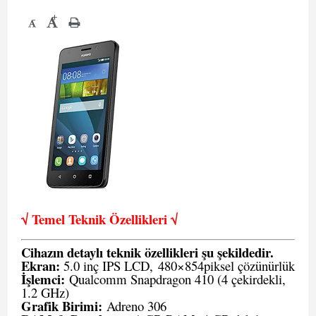
+
-
√ Temel Teknik Öze
llikleri √
Cihazın detaylı teknik özellikleri şu şekildedir.
Ekran:
5.0 inç IPS LCD,
480×854
piksel çözünürlük
İşlemci:
Qualcomm Snapdragon 410 (4 çekirdekli,
1.2 GHz)
Grafik Birimi:
Adreno 306