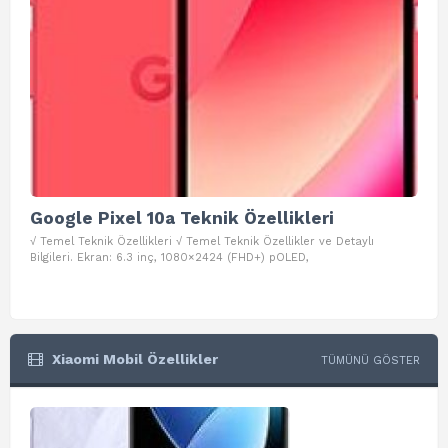
Google Pixel 10a Teknik Özellikleri
Go
√ Temel Teknik Özellikleri √ Temel Teknik Özellikler ve Detaylı
√ Te
Bilgileri. Ekran: 6.3 inç, 1080×2424 (FHD+) pOLED,
ve D
Xiaomi Mobil Özellikler
TÜMÜNÜ GÖSTER