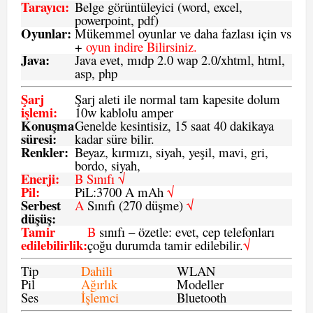
Tarayıcı
:
Belge görüntüleyici (word, excel,
powerpoint, pdf)
Oyunlar
:
Mükemmel oyunlar ve daha fazlası için vs
+
oyun indire Bilirsiniz.
Java
:
Java evet, mıdp 2.0 wap 2.0/xhtml, html,
asp, php
Şarj
Şarj aleti ile normal tam kapesite dolum
işlemi
:
10w kablolu amper
Konuşma
Genelde kesintisiz, 15 saat 40 dakikaya
süresi
:
kadar süre bilir.
Renkler:
Beyaz, kırmızı, siyah, yeşil, mavi, gri,
bordo, siyah,
Enerji
:
B Sınıfı √
Pil
:
PiL:3700 A mAh
√
Serbest
A
Sınıfı (270 düşme)
√
düşüş
:
Tamir
B
sınıfı – özetle: evet, cep telefonları
edilebilirlik
:
çoğu durumda tamir edilebilir.
√
Tip
Dahili
WLAN
Pil
Ağırlık
Modeller
Ses
İşlemci
Bluetooth