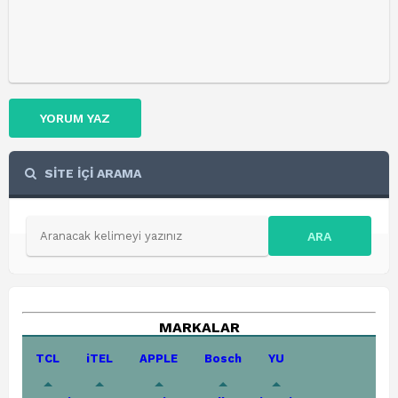
YORUM YAZ
SİTE İÇİ ARAMA
ARA
MARKALAR
TCL
iTEL
APPLE
Bosch
YU