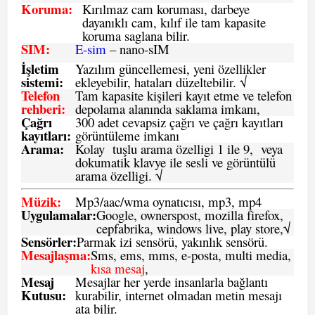
Koruma:
Kırılmaz cam koruması, darbeye
dayanıklı cam, kılıf ile tam kapasite
koruma saglana bilir.
SIM
:
E-sim
– nano-sIM
İşletim
Yazılım güncellemesi, yeni özellikler
sistemi
:
ekleyebilir, hataları düzeltebilir. √
Telefon
Tam kapasite kişileri kayıt etme ve telefon
rehberi
:
depolama alanında saklama imkanı,
Çağrı
300 adet cevapsiz çağrı ve çağrı kayıtları
kayıtları
:
görüntüleme imkanı
Arama:
Kolay tuşlu arama özelligi 1 ile 9, veya
dokumatik klavye ile sesli ve görüntülü
arama özelligi. √
Müzik:
Mp3/aac/wma oynatıcısı, mp3, mp4
Uygulamalar:
Google, ownerspost, mozilla firefox,
cepfabrika, windows live, play store,√
Sensö
rler
:
Parmak izi sensörü, yakınlık sensörü.
Mesajlaşma
:
Sms, ems, mms, e-posta, multi media,
kısa mesaj
,
Mesaj
Mesajlar her yerde insanlarla bağlantı
Kutusu:
kurabilir, internet olmadan metin mesajı
ata bilir.