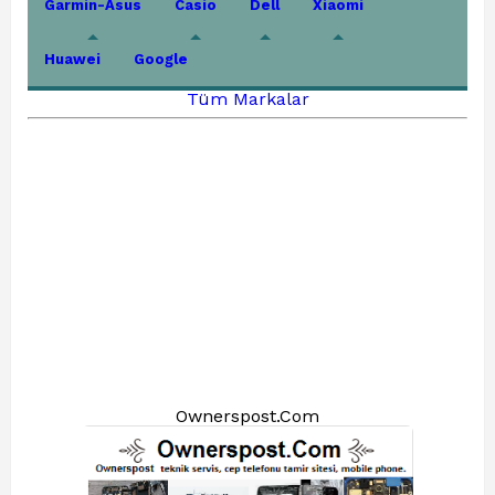
Garmin-Asus
Casio
Dell
Xiaomi
Huawei
Google
Tüm Markalar
Ownerspost.Com