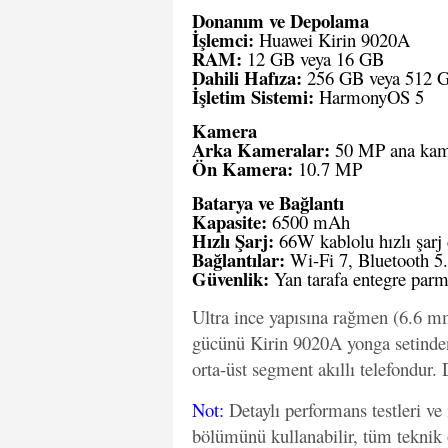
Donanım ve Depolama
İşlemci:
Huawei Kirin 9020A
RAM:
12 GB veya 16 GB
Dahili Hafıza:
256 GB veya 512 
İşletim Sistemi:
HarmonyOS 5
Kamera
Arka Kameralar:
50 MP ana kam
Ön Kamera:
10.7 MP
Batarya ve Bağlantı
Kapasite:
6500 mAh
Hızlı Şarj:
66W kablolu hızlı şarj 
Bağlantılar:
Wi-Fi 7, Bluetooth 5
Güvenlik:
Yan tarafa entegre parm
Ultra ince yapısına rağmen (6.6 mm
gücünü Kirin 9020A yonga setinden
orta-üst segment akıllı telefondur. D
Not
:
Detaylı performans testleri ve
bölümünü kullanabilir, tüm teknik 