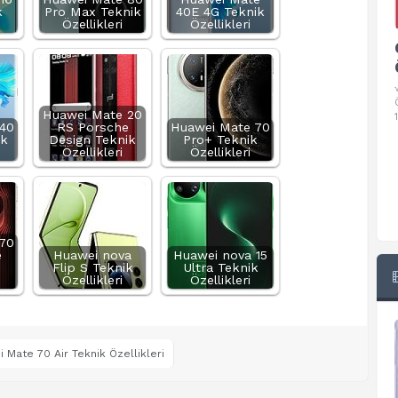
k
Pro Max Teknik
40E 4G Teknik
Özellikleri
Özellikleri
Google Pixel 10 Pro Teknik
Özellikleri
√ Temel Teknik Özellikleri √ Temel Teknik
Özellikler ve Detaylı Bilgileri. Ekran: 6.3 inç,
Huawei Mate 20
1280 x 2856 piksel, 120 Hz LTPO
40
RS Porsche
Huawei Mate 70
ik
Design Teknik
Pro+ Teknik
Özellikleri
Özellikleri
70
e
Huawei nova
Huawei nova 15
Flip S Teknik
Ultra Teknik
Özellikleri
Özellikleri
 Mate 70 Air Teknik Özellikleri