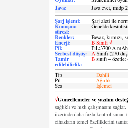
Java
:
Java evet, mıdp 2
Şarj işlemi
:
Şarj aleti ile n
Konuşma
Genelde kesintisiz
süresi
:
Renkler:
Beyaz, kırmızı, si
Enerji
:
B Sınıfı √
Pil
:
PiL:3700 A mA
Serbest düşüş
:
A
Sınıfı (270 dü
Tamir
B
sınıfı – özetle:
edilebilirlik
:
Tip
Dahili
Pil
Ağırlık
Ses
İşlemci
√
Güncellemeler ve yazılım desteğ
sağlıklı ve hızlı çalışmasını sağlar
üzerinde daha fazla kontrol sunan iz
cihazların temel özelliklerini tanıt