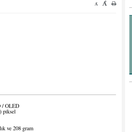
+
-
 / OLED
 piksel
lık ve 208 gram