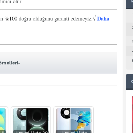
ımcı olur.
Daha
in
%100
doğru olduğunu garanti edemeyiz.√
rselleri-
16
Huawei Mate 80
Huawei Mate