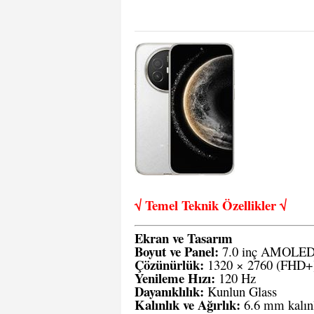
√ Temel Teknik Öze
llikler √
Ekran ve Tasarım
Boyut ve Panel:
7.0 inç AMOLED
Çözünürlük:
1320 × 2760 (FHD+)
Yenileme Hızı:
120 Hz
Dayanıklılık:
Kunlun Glass
Kalınlık ve Ağırlık:
6.6 mm kalın