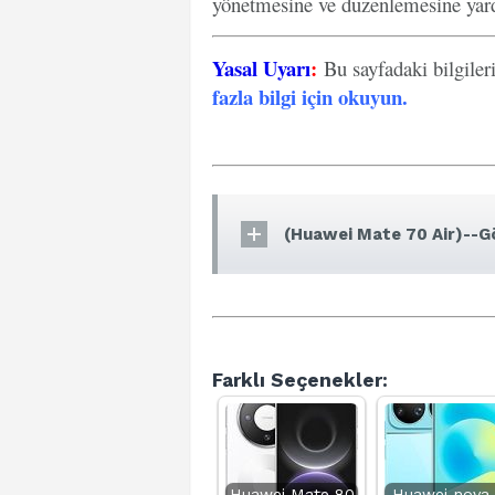
yönetmesine ve düzenlemesine yard
Yasal Uyarı
:
Bu sayfadaki bilgiler
fazla bilgi için okuyun
.
(Huawei Mate 70 Air)--Gö
Farklı Seçenekler:
Huawei Mate 80
Huawei nova 