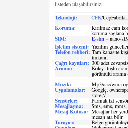
listeden ulaşabilirsiniz.
Teknoloji:
CFK
/CepFabrik
Koruma:
Kırılmaz cam koru
koruma saglana bi
SIM
:
E-sim
– nano-sI
İşletim sistemi
:
Yazılım güncelleme
Telefon rehberi
:
Tam kapasite kişi
imkanı,
Çağrı kayıtları
:
300 adet cevapsiz
Arama:
Kolay tuşlu arama
görüntülü arama ö
Müzik:
Mp3/aac/wma oyn
Uygulamalar:
Google, ownerspos
store,√
Sensö
rler
:
Parmak izi sensör
Mesajlaşma
:
Sms, ems, mms, 
Mesaj Kutusu:
Mesajlar her yerd
mesajı ata bilir.
Tarayıcı
:
Belge görüntüleyi
Oyunlar
:
Mükemmel oyunlar