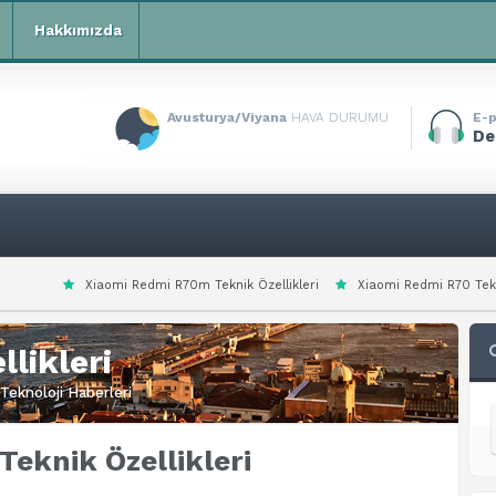
Hakkımızda
Avusturya/Viyana
HAVA DURUMU
E-p
De
Redmi R70m Teknik Özellikleri
Xiaomi Redmi R70 Teknik Özellikleri
X
likleri
Teknoloji Haberleri
Teknik Özellikleri