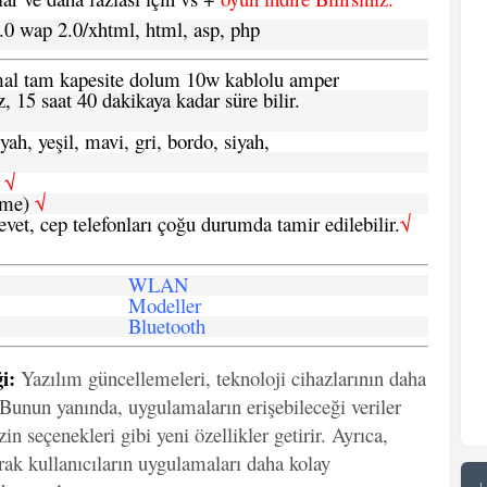
.0 wap 2.0/xhtml, html, asp, php
ormal tam kapesite dolum 10w kablolu amper
, 15 saat 40 dakikaya kadar süre bilir.
yah, yeşil, mavi, gri, bordo, siyah,
h
√
şme)
√
 evet, cep telefonları çoğu durumda tamir edilebilir.
√
WLAN
Modeller
Bluetooth
i:
Yazılım güncellemeleri, teknoloji cihazlarının daha
. Bunun yanında, uygulamaların erişebileceği veriler
in seçenekleri gibi yeni özellikler getirir. Ayrıca,
arak kullanıcıların uygulamaları daha kolay