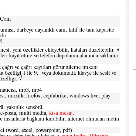
a.Com
ması, darbeye dayanıklı cam, kılıf ile tam kapasite
lir.
M
si, yeni özellikler ekleyebilir, hataları düzeltebilir. √
leri kayıt etme ve telefon depolama alanında saklama
 çağrı ve çağrı kayıtları görüntüleme imkanı
 özelligi 1 ile 9, veya dokumatik klavye ile sesli ve
zelligi. √
atıcısı, mp3, mp4
t, mozilla firefox, cepfabrika, windows live, play
ü, yakınlık sensörü.
e-posta, multi media,
kısa mesaj
,
e insanlarla bağlantı kurabilir, internet olmadan metin
ci (word, excel, powerpoint, pdf)
 ve daha fazlası için vs +
oyun indire Bilirsiniz.