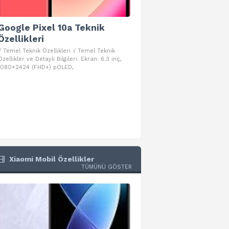
Google Pixel 10a Teknik
Google Pixel 10 Pro 
Özellikleri
Teknik Özellikleri
√ Temel Teknik Özellikleri √ Temel Teknik
√ Temel Teknik Özellikleri √ Goog
Özellikler ve Detaylı Bilgileri. Ekran: 6.3 inç,
Pro Fold Teknik Özellikleri ve Detay
1080×2424 (FHD+) pOLED,
İşlemci: Google Tensor G5
Xiaomi Mobil Özellikler
TÜMÜNÜ GÖSTER