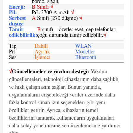
bordo, siyah,
Enerji
:
B Sınıfı √
Pil
:
PiL:3700 A mAh
√
Serbest
A
Sınıfı (270 düşme)
√
düşüş
:
Tamir
B
sınıfı – özetle: evet, cep telefonları
edilebilirlik
:
çoğu durumda tamir edilebilir.
√
Tip
Dahili
WLAN
Pil
Ağırlık
Modeller
Ses
İşlemci
Bluetooth
√
Güncellemeler ve yazılım desteği:
Yazılım
güncellemeleri, teknoloji cihazlarının daha sağlıklı
ve hızlı çalışmasını sağlar. Bunun yanında,
uygulamaların erişebileceği veriler üzerinde daha
fazla kontrol sunan izin seçenekleri gibi yeni
özellikler getirir. Ayrıca, cihazların temel
özelliklerini tanıtarak kullanıcıların uygulamaları
daha kolay yönetmesine ve düzenlemesine yardımcı
olur.