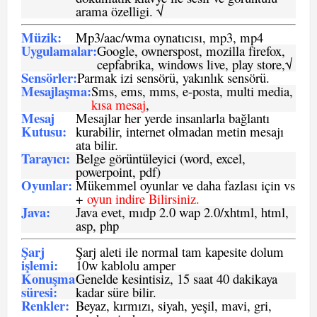
arama özelligi. √
Müzik:
Mp3/aac/wma oynatıcısı, mp3, mp4
Uygulamalar:
Google, ownerspost, mozilla firefox,
cepfabrika, windows live, play store,√
Sensö
rler
:
Parmak izi sensörü, yakınlık sensörü.
Mesajlaşma
:
Sms, ems, mms, e-posta, multi media,
kısa mesaj
,
Mesaj
Mesajlar her yerde insanlarla bağlantı
Kutusu:
kurabilir, internet olmadan metin mesajı
ata bilir.
Tarayıcı
:
Belge görüntüleyici (word, excel,
powerpoint, pdf)
Oyunlar
:
Mükemmel oyunlar ve daha fazlası için vs
+
oyun indire Bilirsiniz.
Java
:
Java evet, mıdp 2.0 wap 2.0/xhtml, html,
asp, php
Şarj
Şarj aleti ile normal tam kapesite dolum
işlemi
:
10w kablolu amper
Konuşma
Genelde kesintisiz, 15 saat 40 dakikaya
süresi
:
kadar süre bilir.
Renkler:
Beyaz, kırmızı, siyah, yeşil, mavi, gri,