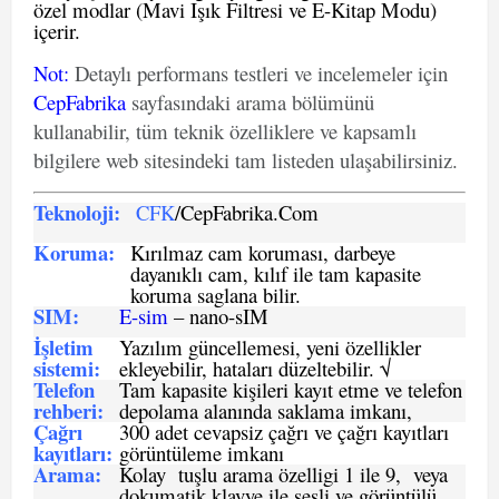
özel modlar (Mavi Işık Filtresi ve E-Kitap Modu)
içerir.
Not
:
Detaylı performans testleri ve incelemeler için
CepFabrika
sayfasındaki arama bölümünü
kullanabilir, tüm teknik özelliklere ve kapsamlı
bilgilere web sitesindeki tam listeden ulaşabilirsiniz.
Teknoloji:
CFK
/CepFabrika.Com
Koruma:
Kırılmaz cam koruması, darbeye
dayanıklı cam, kılıf ile tam kapasite
koruma saglana bilir.
SIM
:
E-sim
– nano-sIM
İşletim
Yazılım güncellemesi, yeni özellikler
sistemi
:
ekleyebilir, hataları düzeltebilir. √
Telefon
Tam kapasite kişileri kayıt etme ve telefon
rehberi
:
depolama alanında saklama imkanı,
Çağrı
300 adet cevapsiz çağrı ve çağrı kayıtları
kayıtları
:
görüntüleme imkanı
Arama:
Kolay tuşlu arama özelligi 1 ile 9, veya
dokumatik klavye ile sesli ve görüntülü