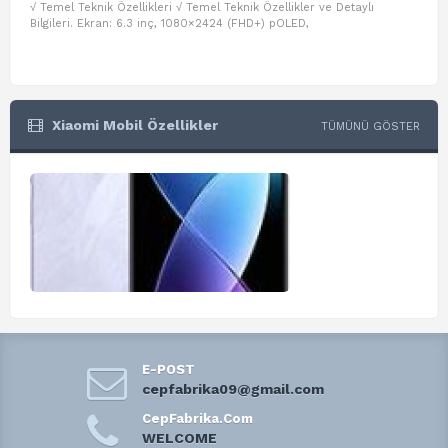
√ Temel Teknik Özellikleri √ Temel Teknik Özellikler ve Detaylı
√ Te
Bilgileri. Ekran: 6.3 inç, 1080×2424 (FHD+) pOLED,
ve D
Xiaomi Mobil Özellikler
TÜMÜNÜ GÖSTER
E-POST
cepfabrika09@gmail.com
CepFabrika.Com
WELCOME