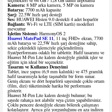
seçenekleri ve 64 GB / 128 GB dahili depolama
Kamera:
8 MP arka kamera, 5 MP ön kamera
Batarya:
7700 mAh kapasite
Şarj:
22.5W hızlı şarj desteği
Ses:
HUAWEI Histen 9.0 destekli 4 adet hoparlör
Bağlantı:
Wi-Fi ve LTE (SIM kartlı) modelleri
mevcuttur
İşletim Sistemi:
HarmonyOS 2
Huawei MatePad SE 11
, 11 inç FHD+ ekran, 7700
mAh batarya ve 22,5W hızlı şarj desteğine sahip,
sekiz çekirdekli işlemciyle güçlendirilmiş
fiyat/performans odaklı bir tablettir. Hafif tasarımı ve
Huawei M-Pen Lite kalem desteğiyle günlük işler ve
eğitim için ideal bir seçenektir.
Tasarım ve Kullanıcı Deneyimi
Tablet, ince yapısı (6,9 mm kalınlık) ve 475 gramlık
hafif tasarımıyla kolay taşınabilir bir form sunar.
Geniş ekranı ve dört hoparlörü sayesinde çoklu ortam
(film, dizi) tüketiminde harika bir performans
gösterir.
Huawei M-Pen Lite kalem desteği bulunur; bu
sayede rahatça not alabilir veya çizim yapabilirsiniz.
Çoklu pencere desteğiyle ekranı bölerek çalışmayı
kolaylaştırır. Ayrıca göz yorgunluğunu en aza indiren