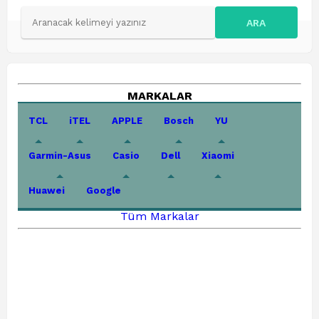
ARA
MARKALAR
TCL
iTEL
APPLE
Bosch
YU
Garmin-Asus
Casio
Dell
Xiaomi
Huawei
Google
Tüm Markalar