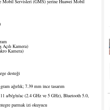
Mobil Servisleri (GMS) yerine Huawei Mobil
)
fram
ş Açılı Kamera)
akro Kamera)
ge desteği
gram ağırlık; 7.39 mm ince tasarım
1 a/b/g/n/ac (2.4 GHz ve 5 GHz), Bluetooth 5.0,
ntegre parmak izi okuyucu