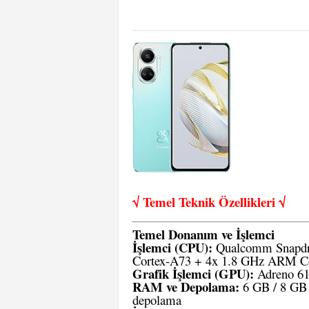
√ Temel Teknik Öze
llikleri √
Temel Donanım ve İşlemci
İşlemci (CPU):
Qualcomm Snapdra
Cortex-A73 + 4x 1.8 GHz ARM C
Grafik İşlemci (GPU):
Adreno 6
RAM ve Depolama:
6 GB / 8 GB 
depolama