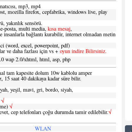
atıcısı, mp3, mp4
t, mozilla firefox, cepfabrika, windows live, play
ü, yakınlık sensörü.
e-posta, multi media,
kısa mesaj
,
e insanlarla bağlantı kurabilir, internet olmadan metin
ci (word, excel, powerpoint, pdf)
 ve daha fazlası için vs +
oyun indire Bilirsiniz.
.0 wap 2.0/xhtml, html, asp, php
ormal tam kapesite dolum 10w kablolu amper
, 15 saat 40 dakikaya kadar süre bilir.
yah, yeşil, mavi, gri, bordo, siyah,
h
√
şme)
√
 evet, cep telefonları çoğu durumda tamir edilebilir.
√
WLAN