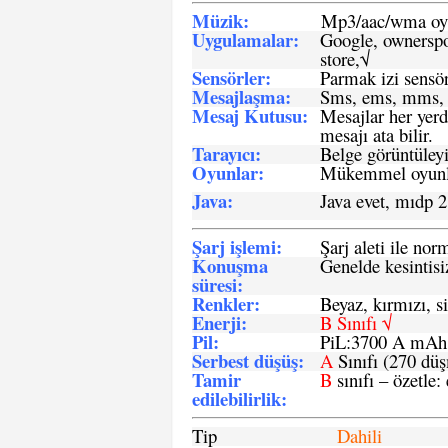
Müzik:
Mp3/aac/wma oyn
Uygulamalar:
Google, ownerspos
store,√
Sensö
rler
:
Parmak izi sensör
Mesajlaşma
:
Sms, ems, mms, 
Mesaj Kutusu:
Mesajlar her yerd
mesajı ata bilir.
Tarayıcı
:
Belge görüntüleyi
Oyunlar
:
Mükemmel oyunlar
Java
:
Java evet, mıdp 2
Şarj işlemi
:
Şarj aleti ile n
Konuşma
Genelde kesintisiz
süresi
:
Renkler:
Beyaz, kırmızı, si
Enerji
:
B Sınıfı √
Pil
:
PiL:3700 A mA
Serbest düşüş
:
A
Sınıfı (270 dü
Tamir
B
sınıfı – özetle:
edilebilirlik
:
Tip
Dahili