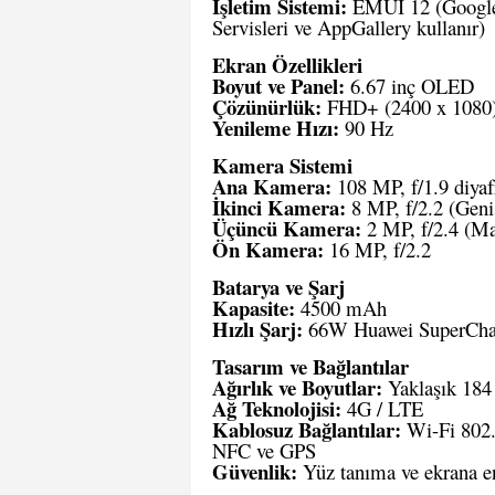
İşletim Sistemi:
EMUI 12 (Google 
Servisleri ve AppGallery kullanır)
Ekran Özellikleri
Boyut ve Panel:
6.67 inç OLED
Çözünürlük:
FHD+ (2400 x 1080
Yenileme Hızı:
90 Hz
Kamera Sistemi
Ana Kamera:
108 MP, f/1.9 diya
İkinci Kamera:
8 MP, f/2.2 (Geni
Üçüncü Kamera:
2 MP, f/2.4 (M
Ön Kamera:
16 MP, f/2.2
Batarya ve Şarj
Kapasite:
4500 mAh
Hızlı Şarj:
66W Huawei SuperChar
Tasarım ve Bağlantılar
Ağırlık ve Boyutlar:
Yaklaşık 184 
Ağ Teknolojisi:
4G / LTE
Kablosuz Bağlantılar:
Wi-Fi 802.1
NFC ve GPS
Güvenlik:
Yüz tanıma ve ekrana e