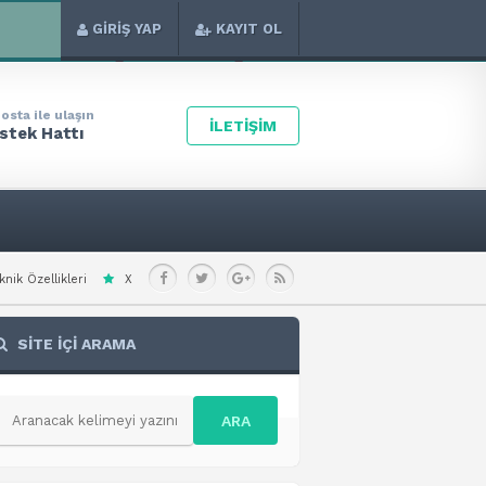
GİRİŞ YAP
KAYIT OL
osta ile ulaşın
İLETİŞİM
stek Hattı
Xiaomi 17 Ultra (China) Teknik Özellikleri
Xiaomi Redmi Note 15 Pro+ Teknik 
SİTE İÇİ ARAMA
ARA