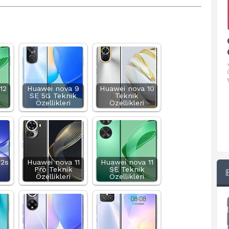
Google Pixel 10 Pro Teknik
Özellikleri
√ Temel Teknik Özellikleri √ Temel Teknik
Özellikler ve Detaylı Bilgileri. Ekran: 6.3 inç,
1280 x 2856 piksel, 120 Hz LTPO
12
Huawei nova 9
Huawei nova 10
SE 5G Teknik
Teknik
Özellikleri
Özellikleri
12s
Huawei nova 11
Huawei nova 11
Pro Teknik
SE Teknik
Özellikleri
Özellikleri