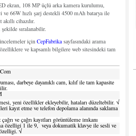
ED ekran, 108 MP üçlü arka kamera kurulumu,
ve 66W hızlı şarj destekli 4500 mAh batarya ile
 akıllı cihazdır.
 şekilde sıralanabilir.
 incelemeler için
CepFabrika
sayfasındaki arama
özelliklere ve kapsamlı bilgilere web sitesindeki tam
a.Com
ması, darbeye dayanıklı cam, kılıf ile tam kapasite
lir.
M
si, yeni özellikler ekleyebilir, hataları düzeltebilir. √
leri kayıt etme ve telefon depolama alanında saklama
 çağrı ve çağrı kayıtları görüntüleme imkanı
 özelligi 1 ile 9, veya dokumatik klavye ile sesli ve
zelligi. √