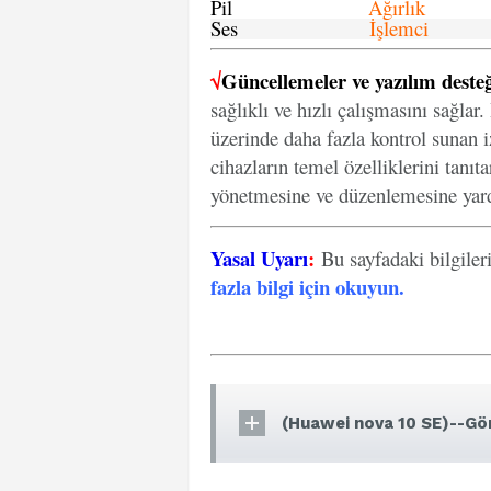
Pil
Ağırlık
Ses
İşlemci
√
Güncellemeler ve yazılım desteğ
sağlıklı ve hızlı çalışmasını sağlar
üzerinde daha fazla kontrol sunan iz
cihazların temel özelliklerini tanıt
yönetmesine ve düzenlemesine yard
Yasal Uyarı
:
Bu sayfadaki bilgiler
fazla bilgi için okuyun
.
(Huawei nova 10 SE)--Gör