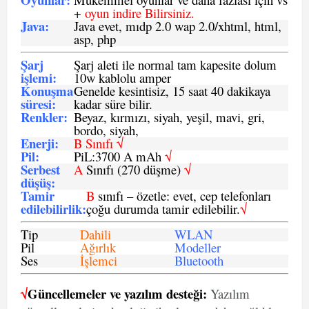
+
oyun indire Bilirsiniz.
Java
:
Java evet, mıdp 2.0 wap 2.0/xhtml, html,
asp, php
Şarj
Şarj aleti ile normal tam kapesite dolum
işlemi
:
10w kablolu amper
Konuşma
Genelde kesintisiz, 15 saat 40 dakikaya
süresi
:
kadar süre bilir.
Renkler:
Beyaz, kırmızı, siyah, yeşil, mavi, gri,
bordo, siyah,
Enerji
:
B Sınıfı √
Pil
:
PiL:3700 A mAh
√
Serbest
A
Sınıfı (270 düşme)
√
düşüş
:
Tamir
B
sınıfı – özetle: evet, cep telefonları
edilebilirlik
:
çoğu durumda tamir edilebilir.
√
Tip
Dahili
WLAN
Pil
Ağırlık
Modeller
Ses
İşlemci
Bluetooth
√
Güncellemeler ve yazılım desteği:
Yazılım