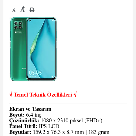
+
-
√ Temel Teknik Öze
llikleri √
Ekran ve Tasarım
Boyut:
6.4 inç
Çözünürlük:
1080 x 2310 piksel (FHD+)
Panel Türü:
IPS LCD
Boyutlar:
159.2 x 76.3 x 8.7 mm | 183 gram