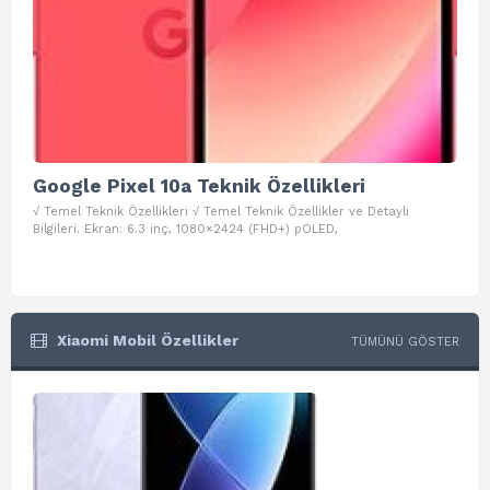
Google Pixel 10a Teknik Özellikleri
Go
√ Temel Teknik Özellikleri √ Temel Teknik Özellikler ve Detaylı
√ Te
Bilgileri. Ekran: 6.3 inç, 1080×2424 (FHD+) pOLED,
ve D
Xiaomi Mobil Özellikler
TÜMÜNÜ GÖSTER