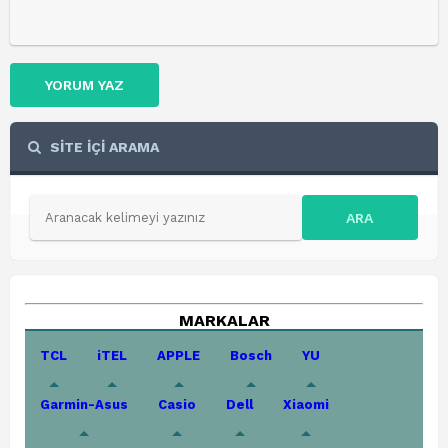
YORUM YAZ
SİTE İÇİ ARAMA
ARA
MARKALAR
TCL
iTEL
APPLE
Bosch
YU
Garmin-Asus
Casio
Dell
Xiaomi