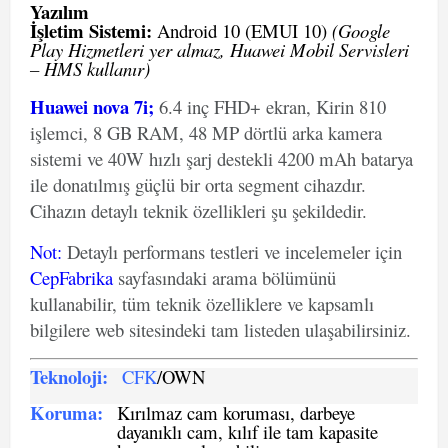
Yazılım
İşletim Sistemi:
Android 10 (EMUI 10)
(Google
Play Hizmetleri yer almaz, Huawei Mobil Servisleri
– HMS kullanır)
Huawei nova 7i;
6.4 inç FHD+ ekran, Kirin 810
işlemci, 8 GB RAM, 48 MP dörtlü arka kamera
sistemi ve 40W hızlı şarj destekli 4200 mAh batarya
ile donatılmış güçlü bir orta segment cihazdır.
Cihazın detaylı teknik özellikleri şu şekildedir.
Not
:
Detaylı performans testleri ve incelemeler için
CepFabrika
sayfasındaki arama bölümünü
kullanabilir, tüm teknik özelliklere ve kapsamlı
bilgilere web sitesindeki tam listeden ulaşabilirsiniz.
Teknoloji:
CFK
/OWN
Koruma:
Kırılmaz cam koruması, darbeye
dayanıklı cam, kılıf ile tam kapasite