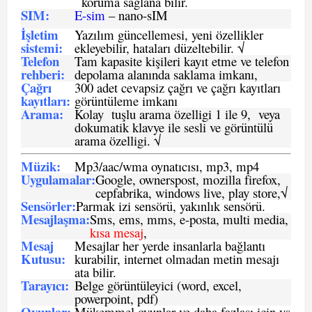
koruma saglana bilir.
SIM
:
E-sim
– nano-sIM
İşletim
Yazılım güncellemesi, yeni özellikler
sistemi
:
ekleyebilir, hataları düzeltebilir. √
Telefon
Tam kapasite kişileri kayıt etme ve telefon
rehberi
:
depolama alanında saklama imkanı,
Çağrı
300 adet cevapsiz çağrı ve çağrı kayıtları
kayıtları
:
görüntüleme imkanı
Arama:
Kolay tuşlu arama özelligi 1 ile 9, veya
dokumatik klavye ile sesli ve görüntülü
arama özelligi. √
Müzik:
Mp3/aac/wma oynatıcısı, mp3, mp4
Uygulamalar:
Google, ownerspost, mozilla firefox,
cepfabrika, windows live, play store,√
Sensö
rler
:
Parmak izi sensörü, yakınlık sensörü.
Mesajlaşma
:
Sms, ems, mms, e-posta, multi media,
kısa mesaj
,
Mesaj
Mesajlar her yerde insanlarla bağlantı
Kutusu:
kurabilir, internet olmadan metin mesajı
ata bilir.
Tarayıcı
:
Belge görüntüleyici (word, excel,
powerpoint, pdf)
Oyunlar
:
Mükemmel oyunlar ve daha fazlası için vs