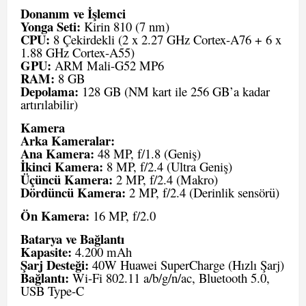
Donanım ve İşlemci
Yonga Seti:
Kirin 810 (7 nm)
CPU:
8 Çekirdekli (2 x 2.27 GHz Cortex-A76 + 6 x
1.88 GHz Cortex-A55)
GPU:
ARM Mali-G52 MP6
RAM:
8 GB
Depolama:
128 GB (NM kart ile 256 GB’a kadar
artırılabilir)
Kamera
Arka Kameralar:
Ana Kamera:
48 MP, f/1.8 (Geniş)
İkinci Kamera:
8 MP, f/2.4 (Ultra Geniş)
Üçüncü Kamera:
2 MP, f/2.4 (Makro)
Dördüncü Kamera:
2 MP, f/2.4 (Derinlik sensörü)
Ön Kamera:
16 MP, f/2.0
Batarya ve Bağlantı
Kapasite:
4.200 mAh
Şarj Desteği:
40W Huawei SuperCharge (Hızlı Şarj)
Bağlantı:
Wi-Fi 802.11 a/b/g/n/ac, Bluetooth 5.0,
USB Type-C