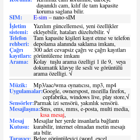
dayanıklı cam, kılıf ile tam kapasite
koruma saglana bilir.
SIM
:
E-sim
– nano-sIM
İşletim
Yazılım güncellemesi, yeni özellikler
sistemi
:
ekleyebilir, hataları düzeltebilir. √
Telefon
Tam kapasite kişileri kayıt etme ve telefon
rehberi
:
depolama alanında saklama imkanı,
Çağrı
300 adet cevapsiz çağrı ve çağrı kayıtları
kayıtları
:
görüntüleme imkanı
Arama:
Kolay tuşlu arama özelligi 1 ile 9, veya
dokumatik klavye ile sesli ve görüntülü
arama özelligi. √
Müzik:
Mp3/aac/wma oynatıcısı, mp3, mp4
Uygulamalar:
Google, ownerspost, mozilla firefox,
cepfabrika, windows live, play store,√
Sensö
rler
:
Parmak izi sensörü, yakınlık sensörü.
Mesajlaşma
:
Sms, ems, mms, e-posta, multi media,
kısa mesaj
,
Mesaj
Mesajlar her yerde insanlarla bağlantı
Kutusu:
kurabilir, internet olmadan metin mesajı
ata bilir.
Tarayıcı
:
Belge görüntüleyici (word, excel,