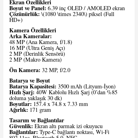
Ekran Özellikleri
Boyut ve Panel:
6.39 inç OLED / AMOLED ekran
Çözünürlük:
\(1080 \times 2340\) piksel (Full
HD+)
Kamera Özellikleri
Arka Kameralar:
48 MP (Ana Kamera, f/1.8)
16 MP (Ultra Geniş Açı)
2 MP (Derinlik Sensörü)
2 MP (Makro Kamera)
Ön Kamera:
32 MP, f/2.0
Batarya ve Boyut
Batarya Kapasitesi:
3500 mAh (Lityum-İyon)
Hızlı Şarj:
40W Kablolu Hızlı Şarj (0’dan %85
doluma yaklaşık 30 dk)
Boyutlar:
157.4 x 74.8 x 7.33 mm
Ağırlık:
171 gram
Tasarım ve Bağlantılar
Güvenlik:
Ekran altı parmak izi okuyucu
Bağlantılar:
Type-C bağlantı noktası, Wi-Fi
802.11ac, Bluetooth 5.0, NFC