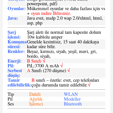
powerpoint, pdf)
Oyunlar
:
Mükemmel oyunlar ve daha fazlası için vs
+
oyun indire Bilirsiniz.
Java
:
Java evet, mıdp 2.0 wap 2.0/xhtml, html,
asp, php
Şarj
Şarj aleti ile normal tam kapesite dolum
işlemi
:
10w kablolu amper
Konuşma
Genelde kesintisiz, 15 saat 40 dakikaya
süresi
:
kadar süre bilir.
Renkler:
Beyaz, kırmızı, siyah, yeşil, mavi, gri,
bordo, siyah,
Enerji
:
B Sınıfı √
Pil
:
PiL:3700 A mAh
√
Serbest
A
Sınıfı (270 düşme)
√
düşüş
:
Tamir
B
sınıfı – özetle: evet, cep telefonları
edilebilirlik
:
çoğu durumda tamir edilebilir.
√
Tip
Dahili
WLAN
Pil
Ağırlık
Modeller
Ses
İşlemci
Bluetooth