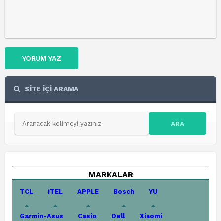
YORUM YAZ
SİTE İÇİ ARAMA
ARA
MARKALAR
TCL
iTEL
APPLE
Bosch
YU
Garmin-Asus
Casio
Dell
Xiaomi