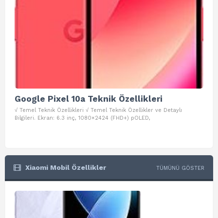
Google Pixel 10a Teknik Özellikleri
Go
√ Temel Teknik Özellikleri √ Temel Teknik Özellikler ve Detaylı
√ Te
Bilgileri. Ekran: 6.3 inç, 1080×2424 (FHD+) pOLED,
ve D
Xiaomi Mobil Özellikler
TÜMÜNÜ GÖSTER