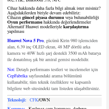
Cihaz hakkında daha fazla bilgi almak ister misiniz?
Aşağıdakilerden biriyle devam edebiliriz:
güncel piyasa durumu
Cihazın
veya bulunabilirliği
Oyun performansı
hakkında değerlendirmeler
karşılaştırma
Alternatif Huawei modelleriyle
yapılması
Huawei Nova 5 Pro
, gücünü Kirin 980 işlemciden
alan, 6.39 inç OLED ekran, 48 MP dörtlü arka
kamera ve 40W hızlı şarj destekli 3500 mAh batarya
ile donatılmış şık bir amiral gemisi modelidir.
Not
:
Detaylı performans testleri ve incelemeler için
CepFabrika
sayfasındaki arama bölümünü
kullanabilir, tüm teknik özelliklere ve kapsamlı
bilgilere web sitesindeki tam listeden ulaşabilirsiniz.
Teknoloji:
CFK
/OWN
Koruma:
Kırılmaz cam koruması, darbeye