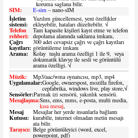
koruma saglana bilir.
SIM
:
E-sim
– nano-sIM
İşletim
Yazılım güncellemesi, yeni özellikler
sistemi
:
ekleyebilir, hataları düzeltebilir. √
Telefon
Tam kapasite kişileri kayıt etme ve telefon
rehberi
:
depolama alanında saklama imkanı,
Çağrı
300 adet cevapsiz çağrı ve çağrı kayıtları
kayıtları
:
görüntüleme imkanı
Arama:
Kolay tuşlu arama özelligi 1 ile 9, veya
dokumatik klavye ile sesli ve görüntülü
arama özelligi. √
Müzik:
Mp3/aac/wma oynatıcısı, mp3, mp4
Uygulamalar:
Google, ownerspost, mozilla firefox,
cepfabrika, windows live, play store,√
Sensö
rler
:
Parmak izi sensörü, yakınlık sensörü.
Mesajlaşma
:
Sms, ems, mms, e-posta, multi media,
kısa mesaj
,
Mesaj
Mesajlar her yerde insanlarla bağlantı
Kutusu:
kurabilir, internet olmadan metin mesajı
ata bilir.
Tarayıcı
:
Belge görüntüleyici (word, excel,
powerpoint, pdf)