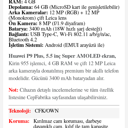
RAM:
4 GB
Depolama:
64 GB (MicroSD kart ile genişletilebilir)
Arka Kameralar:
12 MP (RGB) + 12 MP
(Monokrom) çift Leica lens
Ön Kamera:
8 MP (f/1.9 diyafram)
Batarya:
3400 mAh (18W hızlı şarj desteği)
Bağlantı:
USB Type-C, Wi-Fi 802.11 a/b/g/n/ac,
Bluetooth 4.2
İşletim Sistemi:
Android (EMUI arayüzü ile)
Huawei P9 Plus, 5.5 inç Super AMOLED ekran,
Kirin 955 işlemci, 4 GB RAM ve çift 12 MP Leica
arka kamerayla donatılmış premium bir akıllı telefon
modelidir. Gücünü 3400 mAh bataryadan alır.
Not:
Cihazın detaylı incelemelerine ve tüm özellik
listesine CepFabrika sayfasından ulaşabilirsiniz.
Teknoloji:
CFK
/OWN
Koruma:
Kırılmaz cam koruması, darbeye
dayanıklı cam, kılıf ile tam kapasite