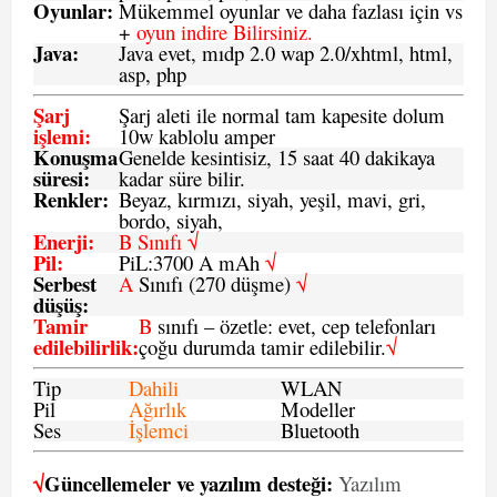
Oyunlar
:
Mükemmel oyunlar ve daha fazlası için vs
+
oyun indire Bilirsiniz.
Java
:
Java evet, mıdp 2.0 wap 2.0/xhtml, html,
asp, php
Şarj
Şarj aleti ile normal tam kapesite dolum
işlemi
:
10w kablolu amper
Konuşma
Genelde kesintisiz, 15 saat 40 dakikaya
süresi
:
kadar süre bilir.
Renkler:
Beyaz, kırmızı, siyah, yeşil, mavi, gri,
bordo, siyah,
Enerji
:
B Sınıfı √
Pil
:
PiL:3700 A mAh
√
Serbest
A
Sınıfı (270 düşme)
√
düşüş
:
Tamir
B
sınıfı – özetle: evet, cep telefonları
edilebilirlik
:
çoğu durumda tamir edilebilir.
√
Tip
Dahili
WLAN
Pil
Ağırlık
Modeller
Ses
İşlemci
Bluetooth
√
Güncellemeler ve yazılım desteği:
Yazılım