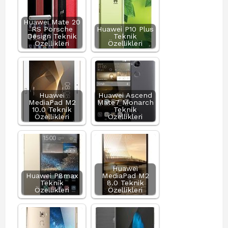
Huawei Mate 20
RS Porsche
Huawei P10 Plus
Design Teknik
Teknik
Özellikleri
Özellikleri
Huawei
Huawei Ascend
MediaPad M2
Mate7 Monarch
10.0 Teknik
Teknik
Özellikleri
Özellikleri
Huawei
Huawei P8max
MediaPad M2
Teknik
8.0 Teknik
Özellikleri
Özellikleri