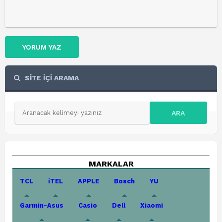
YORUM YAZ
SİTE İÇİ ARAMA
ARA
MARKALAR
TCL
iTEL
APPLE
Bosch
YU
Garmin-Asus
Casio
Dell
Xiaomi