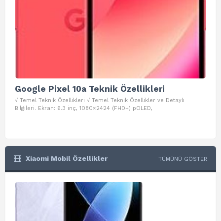
Google Pixel 10a Teknik Özellikleri
Go
√ Temel Teknik Özellikleri √ Temel Teknik Özellikler ve Detaylı
√ Te
Bilgileri. Ekran: 6.3 inç, 1080×2424 (FHD+) pOLED,
ve D
Xiaomi Mobil Özellikler
TÜMÜNÜ GÖSTER