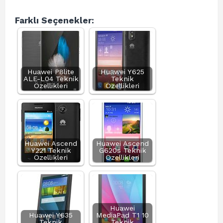
Farklı Seçenekler:
Huawei P8lite
Huawei Y625
ALE-L04 Teknik
Teknik
Özellikleri
Özellikleri
Huawei Ascend
Huawei Ascend
Y221 Teknik
G620s Teknik
Özellikleri
Özellikleri
Huawei
Huawei Y635
MediaPad T1 10
Teknik
Teknik