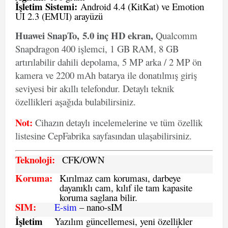
İşletim Sistemi:
Android 4.4 (KitKat) ve Emotion
UI 2.3 (EMUI) arayüzü
Huawei SnapTo, 5.0 inç HD ekran,
Qualcomm
Snapdragon 400 işlemci, 1 GB RAM, 8 GB
artırılabilir dahili depolama, 5 MP arka / 2 MP ön
kamera ve 2200 mAh batarya ile donatılmış giriş
seviyesi bir akıllı telefondur. Detaylı teknik
özellikleri aşağıda bulabilirsiniz.
Not:
Cihazın detaylı incelemelerine ve tüm özellik
listesine CepFabrika sayfasından ulaşabilirsiniz.
Teknoloji:
CFK
/OWN
Koruma:
Kırılmaz cam koruması, darbeye
dayanıklı cam, kılıf ile tam kapasite
koruma saglana bilir.
SIM
:
E-sim
– nano-sIM
İşletim
Yazılım güncellemesi, yeni özellikler