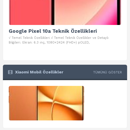
Google Pixel 10a Teknik Özellikleri
Go
√ Temel Teknik Özellikleri √ Temel Teknik Özellikler ve Detaylı
√ Te
Bilgileri. Ekran: 6.3 inç, 1080×2424 (FHD+) pOLED,
ve D
Xiaomi Mobil Özellikler
TÜMÜNÜ GÖSTER