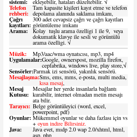
sistemi
:
ekleyebilir, hataları düzeltebilir. √
Telefon
Tam kapasite kişileri kayıt etme ve telefon
rehberi
:
depolama alanında saklama imkanı,
Çağrı
300 adet cevapsiz çağrı ve çağrı kayıtları
kayıtları
:
görüntüleme imkanı
Arama:
Kolay tuşlu arama özelligi 1 ile 9, veya
dokumatik klavye ile sesli ve görüntülü
arama özelligi. √
Müzik:
Mp3/aac/wma oynatıcısı, mp3, mp4
Uygulamalar:
Google, ownerspost, mozilla firefox,
cepfabrika, windows live, play store,√
Sensö
rler
:
Parmak izi sensörü, yakınlık sensörü.
Mesajlaşma
:
Sms, ems, mms, e-posta, multi media,
kısa mesaj
,
Mesaj
Mesajlar her yerde insanlarla bağlantı
Kutusu:
kurabilir, internet olmadan metin mesajı
ata bilir.
Tarayıcı
:
Belge görüntüleyici (word, excel,
powerpoint, pdf)
Oyunlar
:
Mükemmel oyunlar ve daha fazlası için vs
+
oyun indire Bilirsiniz.
Java
:
Java evet, mıdp 2.0 wap 2.0/xhtml, html,
asp, php