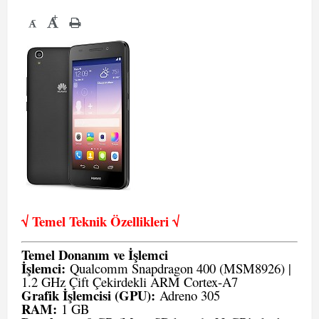
+
-
√ Temel Teknik Öze
llikleri √
Temel Donanım ve İşlemci
İşlemci:
Qualcomm Snapdragon 400 (MSM8926) |
1.2 GHz Çift Çekirdekli ARM Cortex-A7
Grafik İşlemcisi (GPU):
Adreno 305
RAM:
1 GB