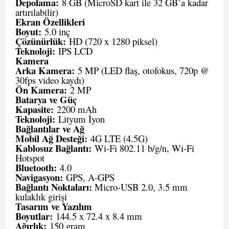
Depolama:
8 GB (MicroSD kart ile 32 GB’a kadar
artırılabilir)
Ekran Özellikleri
Boyut:
5.0 inç
Çözünürlük:
HD (720 x 1280 piksel)
Teknoloji:
IPS LCD
Kamera
Arka Kamera:
5 MP (LED flaş, otofokus, 720p @
30fps video kaydı)
Ön Kamera:
2 MP
Batarya ve Güç
Kapasite:
2200 mAh
Teknoloji:
Lityum İyon
Bağlantılar ve Ağ
Mobil Ağ Desteği:
4G LTE (4.5G)
Kablosuz Bağlantı:
Wi-Fi 802.11 b/g/n, Wi-Fi
Hotspot
Bluetooth:
4.0
Navigasyon:
GPS, A-GPS
Bağlantı Noktaları:
Micro-USB 2.0, 3.5 mm
kulaklık girişi
Tasarım ve Yazılım
Boyutlar:
144.5 x 72.4 x 8.4 mm
Ağırlık:
150 gram