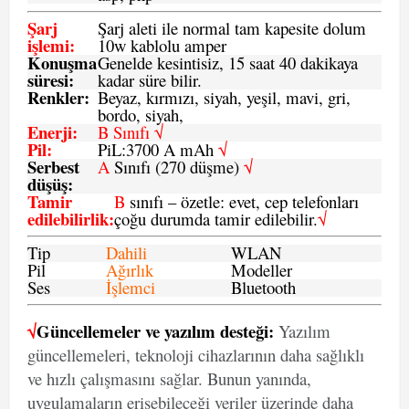
Şarj
Şarj aleti ile normal tam kapesite dolum
işlemi
:
10w kablolu amper
Konuşma
Genelde kesintisiz, 15 saat 40 dakikaya
süresi
:
kadar süre bilir.
Renkler:
Beyaz, kırmızı, siyah, yeşil, mavi, gri,
bordo, siyah,
Enerji
:
B Sınıfı √
Pil
:
PiL:3700 A mAh
√
Serbest
A
Sınıfı (270 düşme)
√
düşüş
:
Tamir
B
sınıfı – özetle: evet, cep telefonları
edilebilirlik
:
çoğu durumda tamir edilebilir.
√
Tip
Dahili
WLAN
Pil
Ağırlık
Modeller
Ses
İşlemci
Bluetooth
√
Güncellemeler ve yazılım desteği:
Yazılım
güncellemeleri, teknoloji cihazlarının daha sağlıklı
ve hızlı çalışmasını sağlar. Bunun yanında,
uygulamaların erişebileceği veriler üzerinde daha