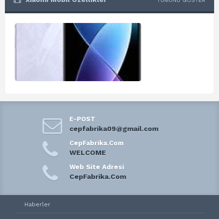
TÜMÜNÜ GÖSTER
E-POST
cepfabrika09@gmail.com
CepFabrika.Com
WELCOME
Web Site Adresi
CepFabrika.Com
Haberler