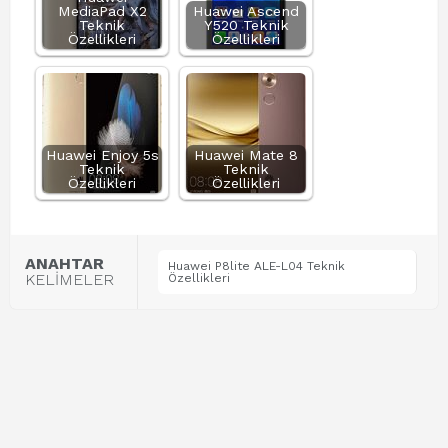
MediaPad X2
Huawei Ascend
Teknik
Y520 Teknik
Özellikleri
Özellikleri
Huawei Enjoy 5s
Huawei Mate 8
Teknik
Teknik
Özellikleri
Özellikleri
ANAHTAR
Huawei P8lite ALE-L04 Teknik
KELİMELER
Özellikleri