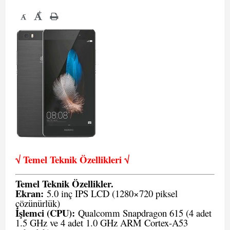
+
-
√ Temel Teknik Öze
llikleri √
Temel Teknik Özellikler.
Ekran:
5.0 inç IPS LCD (1280×720 piksel
çözünürlük)
İşlemci (CPU):
Qualcomm Snapdragon 615 (4 adet
1.5 GHz ve 4 adet 1.0 GHz ARM Cortex-A53