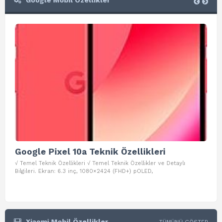
Google Mobil Özellikler
Google Pixel 10a Teknik Özellikleri
Go
√ Temel Teknik Özellikleri √ Temel Teknik Özellikler ve Detaylı
√ Te
Bilgileri. Ekran: 6.3 inç, 1080×2424 (FHD+) pOLED,
ve D
Xiaomi Mobil Özellikler