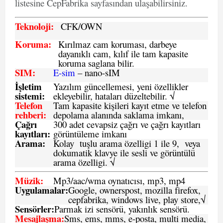
listesine CepFabrika sayfasından ulaşabilirsiniz.
Teknoloji:
CFK
/OWN
Koruma:
Kırılmaz cam koruması, darbeye
dayanıklı cam, kılıf ile tam kapasite
koruma saglana bilir.
SIM
:
E-sim
– nano-sIM
İşletim
Yazılım güncellemesi, yeni özellikler
sistemi
:
ekleyebilir, hataları düzeltebilir. √
Telefon
Tam kapasite kişileri kayıt etme ve telefon
rehberi
:
depolama alanında saklama imkanı,
Çağrı
300 adet cevapsiz çağrı ve çağrı kayıtları
kayıtları
:
görüntüleme imkanı
Arama:
Kolay tuşlu arama özelligi 1 ile 9, veya
dokumatik klavye ile sesli ve görüntülü
arama özelligi. √
Müzik:
Mp3/aac/wma oynatıcısı, mp3, mp4
Uygulamalar:
Google, ownerspost, mozilla firefox,
cepfabrika, windows live, play store,√
Sensö
rler
:
Parmak izi sensörü, yakınlık sensörü.
Mesajlaşma
:
Sms, ems, mms, e-posta, multi media,