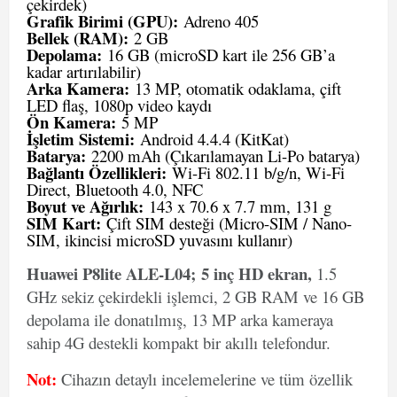
çekirdek)
Grafik Birimi (GPU):
Adreno 405
Bellek (RAM):
2 GB
Depolama:
16 GB (microSD kart ile 256 GB’a
kadar artırılabilir)
Arka Kamera:
13 MP, otomatik odaklama, çift
LED flaş, 1080p video kaydı
Ön Kamera:
5 MP
İşletim Sistemi:
Android 4.4.4 (KitKat)
Batarya:
2200 mAh (Çıkarılamayan Li-Po batarya)
Bağlantı Özellikleri:
Wi-Fi 802.11 b/g/n, Wi-Fi
Direct, Bluetooth 4.0, NFC
Boyut ve Ağırlık:
143 x 70.6 x 7.7 mm, 131 g
SIM Kart:
Çift SIM desteği (Micro-SIM / Nano-
SIM, ikincisi microSD yuvasını kullanır)
Huawei P8lite ALE-L04; 5 inç HD ekran,
1.5
GHz sekiz çekirdekli işlemci, 2 GB RAM ve 16 GB
depolama ile donatılmış, 13 MP arka kameraya
sahip 4G destekli kompakt bir akıllı telefondur.
Not:
Cihazın detaylı incelemelerine ve tüm özellik