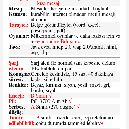
kısa mesaj
,
Mesaj
Mesajlar her yerde insanlarla bağlantı
Kutusu:
kurabilir, internet olmadan metin mesajı
ata bilir.
Tarayıcı
:
Belge görüntüleyici (word, excel,
powerpoint, pdf)
Oyunlar
:
Mükemmel oyunlar ve daha fazlası için vs
+
oyun indire Bilirsiniz.
Java
:
Java evet, mıdp 2.0 wap 2.0/xhtml, html,
asp, php
Şarj
Şarj aleti ile normal tam kapesite dolum
işlemi
:
10w kablolu amper
Konuşma
Genelde kesintisiz, 15 saat 40 dakikaya
süresi
:
kadar süre bilir.
Renkler:
Beyaz, kırmızı, siyah, yeşil, mavi, gri,
bordo, siyah,
Enerji
:
B Sınıfı √
Pil
:
PiL:3700 A mAh
√
Serbest
A
Sınıfı (270 düşme)
√
düşüş
:
Tamir
B
sınıfı – özetle: evet, cep telefonları
edilebilirlik
:
çoğu durumda tamir edilebilir.
√