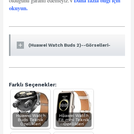
Daha fazla bilgi için
olduğunu garanti edemeyiz.√
okuyun
.
(Huawei Watch Buds 2)--Görselleri-
Farklı Seçenekler:
Huawei Watch
Huawei Watch
Buds Teknik
Fit mini Teknik
Özellikleri
Özellikleri