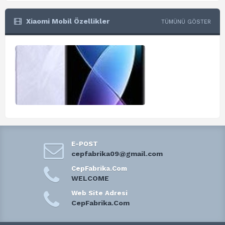
Xiaomi Mobil Özellikler
TÜMÜNÜ GÖSTER
E-POST
cepfabrika09@gmail.com
CepFabrika.Com
WELCOME
Web Site Adresi
CepFabrika.Com