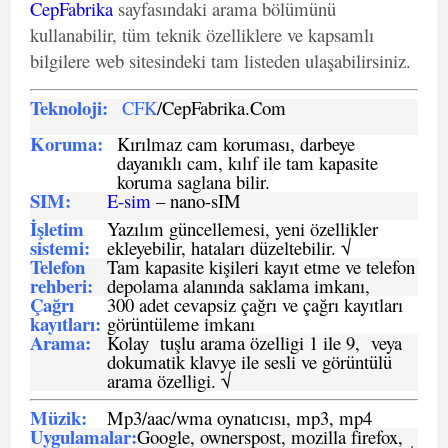
CepFabrika
sayfasındaki arama bölümünü
kullanabilir, tüm teknik özelliklere ve kapsamlı
bilgilere web sitesindeki tam listeden ulaşabilirsiniz.
Teknoloji:
CFK
/CepFabrika.Com
Koruma:
Kırılmaz cam koruması, darbeye
dayanıklı cam, kılıf ile tam kapasite
koruma saglana bilir.
SIM
:
E-sim
– nano-sIM
İşletim
Yazılım güncellemesi, yeni özellikler
sistemi
:
ekleyebilir, hataları düzeltebilir. √
Telefon
Tam kapasite kişileri kayıt etme ve telefon
rehberi
:
depolama alanında saklama imkanı,
Çağrı
300 adet cevapsiz çağrı ve çağrı kayıtları
kayıtları
:
görüntüleme imkanı
Arama:
Kolay tuşlu arama özelligi 1 ile 9, veya
dokumatik klavye ile sesli ve görüntülü
arama özelligi. √
Müzik:
Mp3/aac/wma oynatıcısı, mp3, mp4
Uygulamalar:
Google, ownerspost, mozilla firefox,