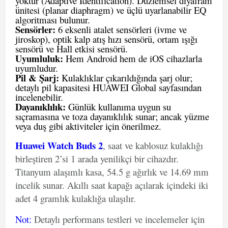
yoktur (Adaptive Identification). Düzlemsel diyafram
ünitesi (planar diaphragm) ve üçlü uyarlanabilir EQ
algoritması bulunur.
Sensörler:
6 eksenli atalet sensörleri (ivme ve
jiroskop), optik kalp atış hızı sensörü, ortam ışığı
sensörü ve Hall etkisi sensörü.
Uyumluluk:
Hem Android hem de iOS cihazlarla
uyumludur.
Pil & Şarj:
Kulaklıklar çıkarıldığında şarj olur;
detaylı pil kapasitesi
HUAWEI Global
sayfasından
incelenebilir.
Dayanıklılık:
Günlük kullanıma uygun su
sıçramasına ve toza dayanıklılık sunar; ancak yüzme
veya duş gibi aktiviteler için önerilmez.
Huawei Watch Buds 2
, saat ve kablosuz kulaklığı
birleştiren 2’si 1 arada yenilikçi bir cihazdır.
Titanyum alaşımlı kasa, 54.5 g ağırlık ve 14.69 mm
incelik sunar. Akıllı saat kapağı açılarak içindeki iki
adet 4 gramlık kulaklığa ulaşılır.
Not
:
Detaylı performans testleri ve incelemeler için