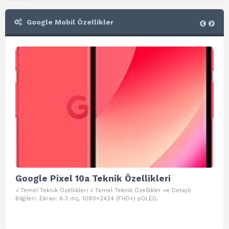
Google Mobil Özellikler
Google Pixel 10a Teknik Özellikleri
Go
√ Temel Teknik Özellikleri √ Temel Teknik Özellikler ve Detaylı
√ Te
Bilgileri. Ekran: 6.3 inç, 1080×2424 (FHD+) pOLED,
ve D