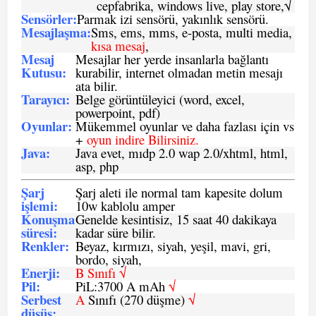
cepfabrika, windows live, play store,√
Sensö
rler
:
Parmak izi sensörü, yakınlık sensörü.
Mesajlaşma
:
Sms, ems, mms, e-posta, multi media,
kısa mesaj
,
Mesaj
Mesajlar her yerde insanlarla bağlantı
Kutusu:
kurabilir, internet olmadan metin mesajı
ata bilir.
Tarayıcı
:
Belge görüntüleyici (word, excel,
powerpoint, pdf)
Oyunlar
:
Mükemmel oyunlar ve daha fazlası için vs
+
oyun indire Bilirsiniz.
Java
:
Java evet, mıdp 2.0 wap 2.0/xhtml, html,
asp, php
Şarj
Şarj aleti ile normal tam kapesite dolum
işlemi
:
10w kablolu amper
Konuşma
Genelde kesintisiz, 15 saat 40 dakikaya
süresi
:
kadar süre bilir.
Renkler:
Beyaz, kırmızı, siyah, yeşil, mavi, gri,
bordo, siyah,
Enerji
:
B Sınıfı √
Pil
:
PiL:3700 A mAh
√
Serbest
A
Sınıfı (270 düşme)
√
düşüş
: