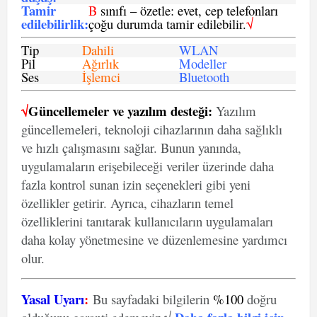
Tamir
B
sınıfı – özetle: evet, cep telefonları
edilebilirlik
:
çoğu durumda tamir edilebilir.
√
Tip
Dahili
WLAN
Pil
Ağırlık
Modeller
Ses
İşlemci
Bluetooth
√
Güncellemeler ve yazılım desteği:
Yazılım
güncellemeleri, teknoloji cihazlarının daha sağlıklı
ve hızlı çalışmasını sağlar. Bunun yanında,
uygulamaların erişebileceği veriler üzerinde daha
fazla kontrol sunan izin seçenekleri gibi yeni
özellikler getirir. Ayrıca, cihazların temel
özelliklerini tanıtarak kullanıcıların uygulamaları
daha kolay yönetmesine ve düzenlemesine yardımcı
olur.
Yasal Uyarı
:
Bu sayfadaki bilgilerin
%100
doğru